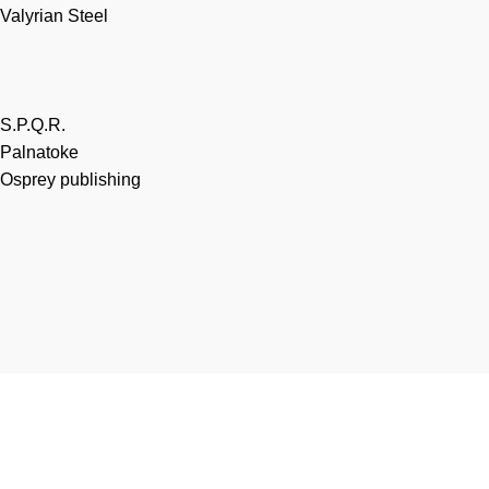
Valyrian Steel
S.P.Q.R.
Palnatoke
Osprey publishing
Heltec Automation