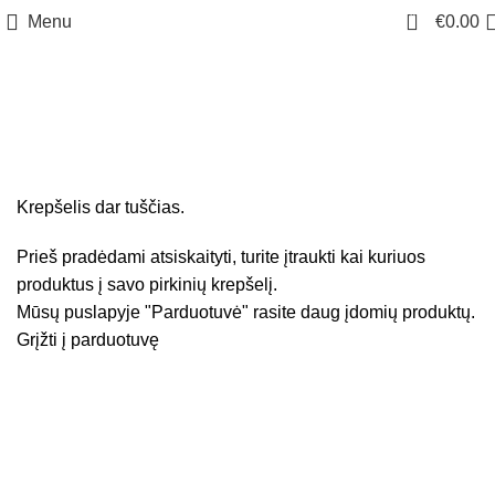
0
Menu
€
0.00
Shopping cart
Checkout
Order complete
Krepšelis dar tuščias.
Prieš pradėdami atsiskaityti, turite įtraukti kai kuriuos
produktus į savo pirkinių krepšelį.
Mūsų puslapyje "Parduotuvė" rasite daug įdomių produktų.
Grįžti į parduotuvę