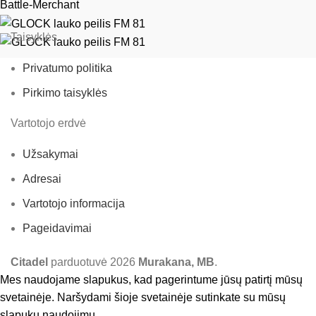
Battle-Merchant
Taisyklės
Privatumo politika
Pirkimo taisyklės
Vartotojo erdvė
Užsakymai
Adresai
Vartotojo informacija
Pageidavimai
Citadel
parduotuvė
2026
Murakana, MB
.
Mes naudojame slapukus, kad pagerintume jūsų patirtį mūsų
svetainėje. Naršydami šioje svetainėje sutinkate su mūsų
slapukų naudojimu.