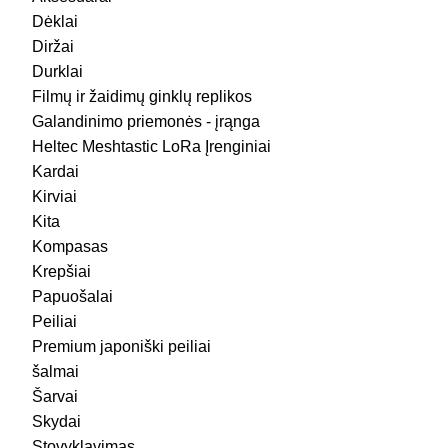
Dėklai
Diržai
Durklai
Filmų ir žaidimų ginklų replikos
Galandinimo priemonės - įrąnga
Heltec Meshtastic LoRa Įrenginiai
Kardai
Kirviai
Kita
Kompasas
Krepšiai
Papuošalai
Peiliai
Premium japoniški peiliai
šalmai
Šarvai
Skydai
Stovyklavimas