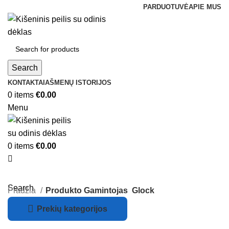
PARDUOTUVĖ
APIE MUS
Search
KONTAKTAI
AŠMENŲ ISTORIJOS
0
items
€
0.00
Menu
0
items
€
0.00
Search
Pradžia
Produkto Gamintojas
Glock
Prekių kategorijos