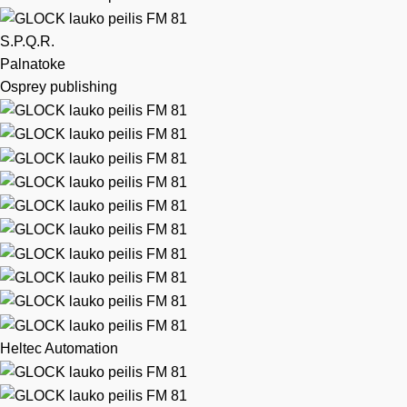
S.P.Q.R.
Palnatoke
Osprey publishing
Heltec Automation