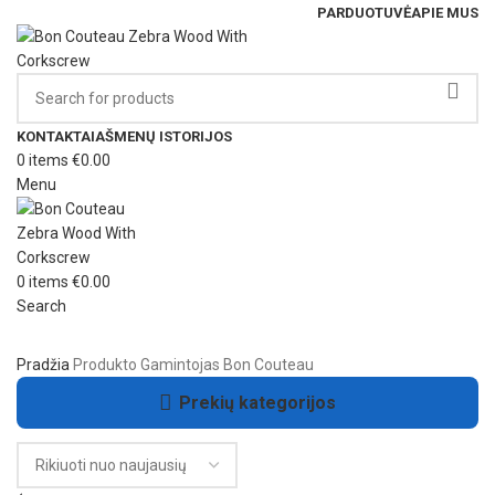
PARDUOTUVĖ
APIE MUS
KONTAKTAI
AŠMENŲ ISTORIJOS
0
items
€
0.00
Menu
0
items
€
0.00
Search
Pradžia
Produkto Gamintojas
Bon Couteau
Prekių kategorijos