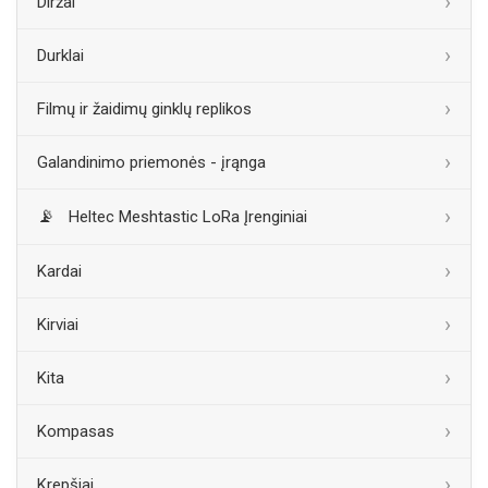
Diržai
Durklai
Filmų ir žaidimų ginklų replikos
Galandinimo priemonės - įrąnga
Heltec Meshtastic LoRa Įrenginiai
Kardai
Kirviai
Kita
Kompasas
Krepšiai