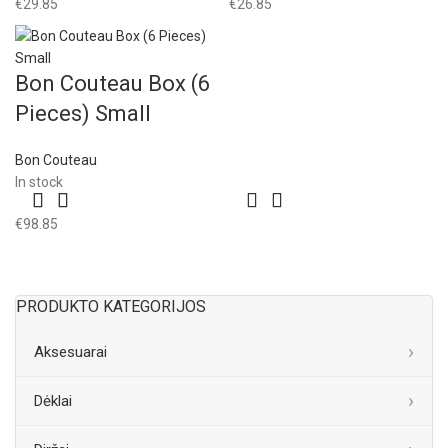
€
29.85
€
26.85
Bon Couteau Box (6
Pieces) Small
Bon Couteau
In stock
€
98.85
PRODUKTO KATEGORIJOS
Aksesuarai
Dėklai