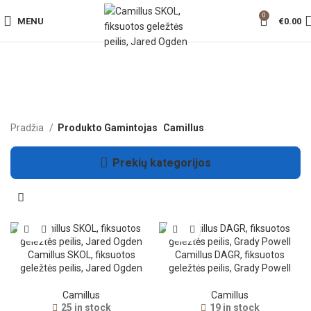
0
MENU
€
0.00
Pradžia
Produkto Gamintojas
Camillus
Prekių kategorijos
Camillus SKOL, fiksuotos
Camillus DAGR, fiksuotos
geležtės peilis, Jared Ogden
geležtės peilis, Grady Powell
Camillus
Camillus
25 in stock
19 in stock