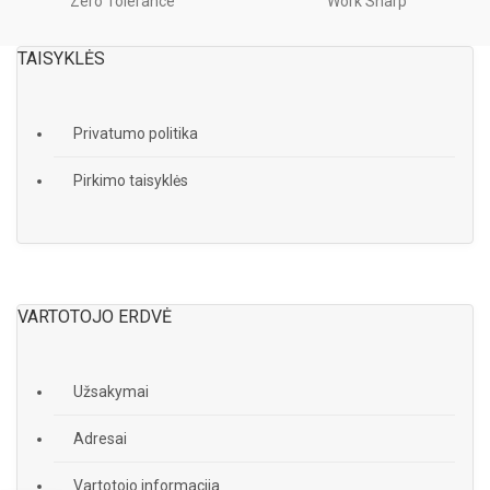
Zero Tolerance
Work Sharp
TAISYKLĖS
Privatumo politika
Pirkimo taisyklės
VARTOTOJO ERDVĖ
Užsakymai
Adresai
Vartotojo informacija