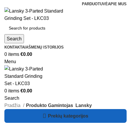
PARDUOTUVĖ
APIE MUS
Search
KONTAKTAI
AŠMENŲ ISTORIJOS
0
items
€
0.00
Menu
0
items
€
0.00
Search
Pradžia
Produkto Gamintojas
Lansky
Prekių kategorijos