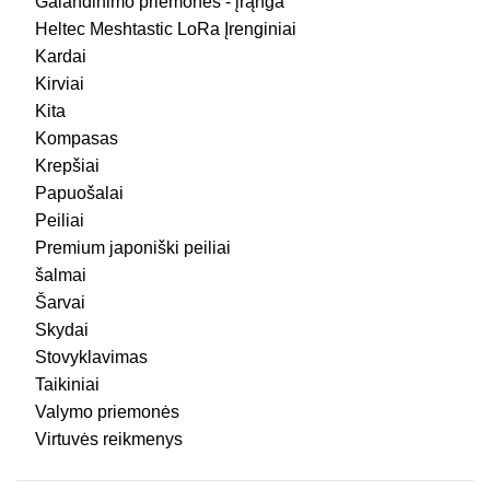
Galandinimo priemonės - įrąnga
Heltec Meshtastic LoRa Įrenginiai
Kardai
Kirviai
Kita
Kompasas
Krepšiai
Papuošalai
Peiliai
Premium japoniški peiliai
šalmai
Šarvai
Skydai
Stovyklavimas
Taikiniai
Valymo priemonės
Virtuvės reikmenys