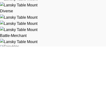
Diverse
Battle-Merchant
Taisyklės
Privatumo politika
Pirkimo taisyklės
Vartotojo erdvė
Užsakymai
Adresai
Vartotojo informacija