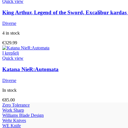
Quick view
King Arthur, Legend of the Sword, Excalibur kardas 
Diverse
4 in stock
€
329.99
Į krepšelį
Quick view
Katana NieR:Automata
Diverse
In stock
€
85.00
Zero Tolerance
Work Sharp
Williams Blade Design
Wehr Knives
WE Knife