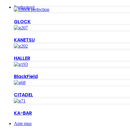
Parduotuvė
GLOCK
KANETSU
HALLER
BlackField
CITADEL
KA-BAR
Apie mus