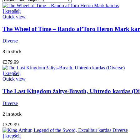
Į krepšelį
Quick view
The Wheel of Time – Rando al’Toro Heron Mark ka
Diverse
8 in stock
€
379.99
Į krepšelį
Quick view
The Last Kingdom žaltys-Breath, Uhtredo kardas (Di
Diverse
2 in stock
€
379.99
Į krepšelį