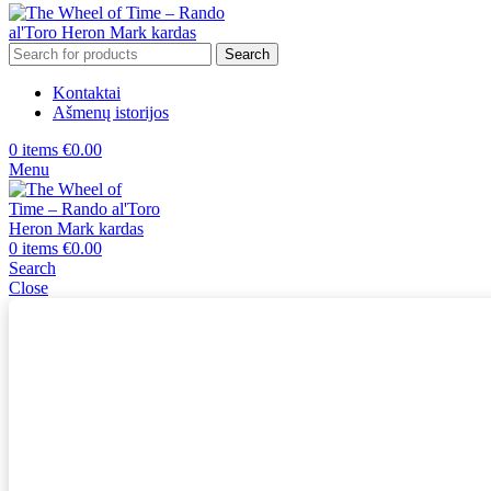
Search
Kontaktai
Ašmenų istorijos
0
items
€
0.00
Menu
0
items
€
0.00
Search
Close