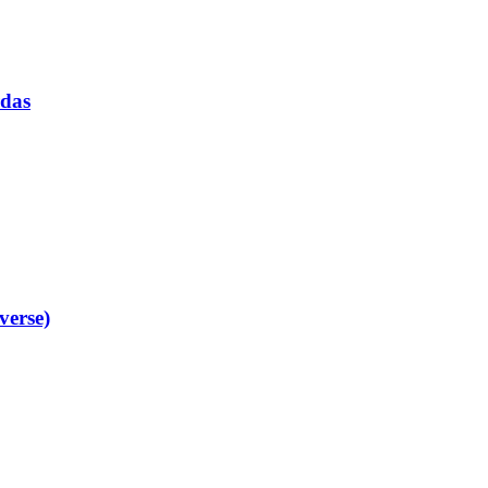
rdas
verse)