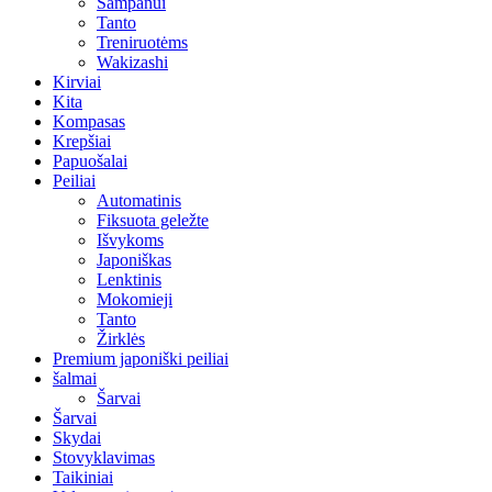
Šampanui
Tanto
Treniruotėms
Wakizashi
Kirviai
Kita
Kompasas
Krepšiai
Papuošalai
Peiliai
Automatinis
Fiksuota geležte
Išvykoms
Japoniškas
Lenktinis
Mokomieji
Tanto
Žirklės
Premium japoniški peiliai
šalmai
Šarvai
Šarvai
Skydai
Stovyklavimas
Taikiniai