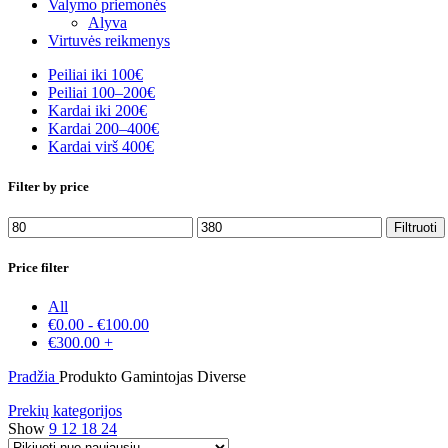
Valymo priemonės
Alyva
Virtuvės reikmenys
Peiliai iki 100€
Peiliai 100–200€
Kardai iki 200€
Kardai 200–400€
Kardai virš 400€
Filter by price
Min
Maks
Filtruoti
kaina
kaina
Price filter
All
€
0.00
-
€
100.00
€
300.00
+
Pradžia
Produkto Gamintojas
Diverse
Prekių kategorijos
Show
9
12
18
24