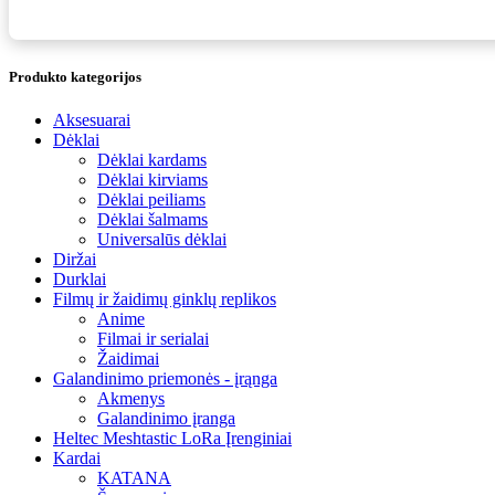
Produkto kategorijos
Aksesuarai
Dėklai
Dėklai kardams
Dėklai kirviams
Dėklai peiliams
Dėklai šalmams
Universalūs dėklai
Diržai
Durklai
Filmų ir žaidimų ginklų replikos
Anime
Filmai ir serialai
Žaidimai
Galandinimo priemonės - įrąnga
Akmenys
Galandinimo įranga
Heltec Meshtastic LoRa Įrenginiai
Kardai
KATANA