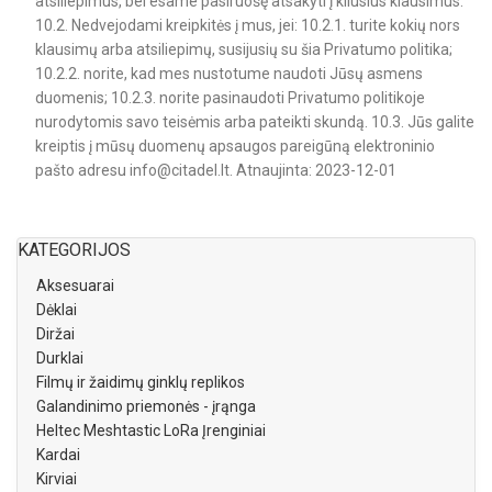
KATEGORIJOS
Aksesuarai
Dėklai
Diržai
Durklai
Filmų ir žaidimų ginklų replikos
Galandinimo priemonės - įrąnga
Heltec Meshtastic LoRa Įrenginiai
Kardai
Kirviai