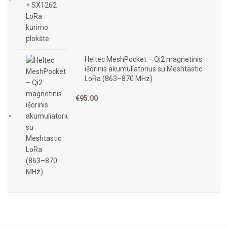
Heltec MeshPocket – Qi2 magnetinis
išorinis akumuliatorius su Meshtastic
LoRa (863–870 MHz)
€
95.00