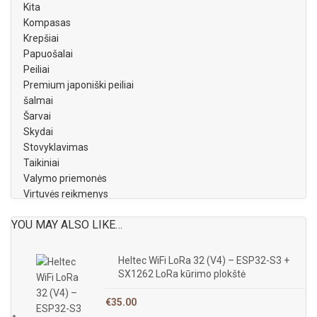
Kita
Kompasas
Krepšiai
Papuošalai
Peiliai
Premium japoniški peiliai
šalmai
Šarvai
Skydai
Stovyklavimas
Taikiniai
Valymo priemonės
Virtuvės reikmenys
YOU MAY ALSO LIKE…
Heltec WiFi LoRa 32 (V4) – ESP32-S3 +
SX1262 LoRa kūrimo plokštė
€
35.00