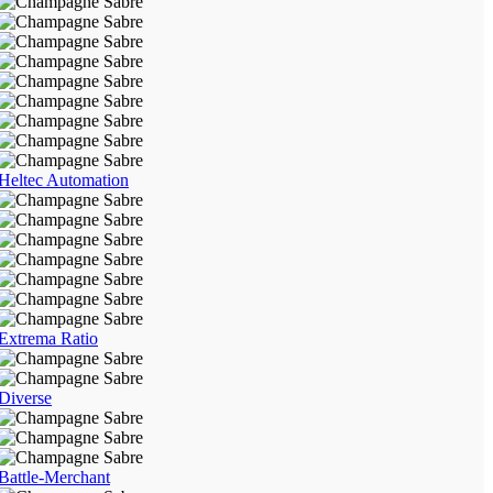
Heltec Automation
Extrema Ratio
Diverse
Battle-Merchant