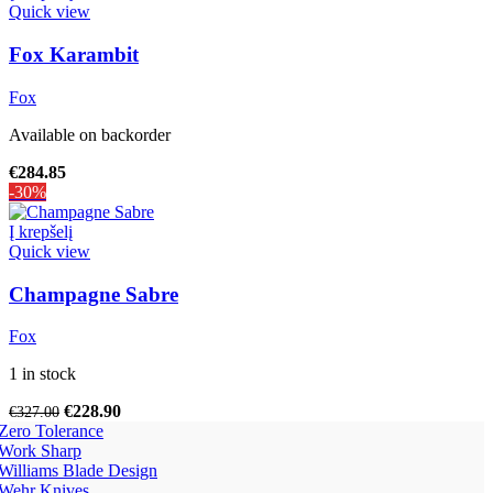
Quick view
Fox Karambit
Fox
Available on backorder
€
284.85
-30%
Į krepšelį
Quick view
Champagne Sabre
Fox
1 in stock
€
228.90
€
327.00
Zero Tolerance
Work Sharp
Williams Blade Design
Wehr Knives