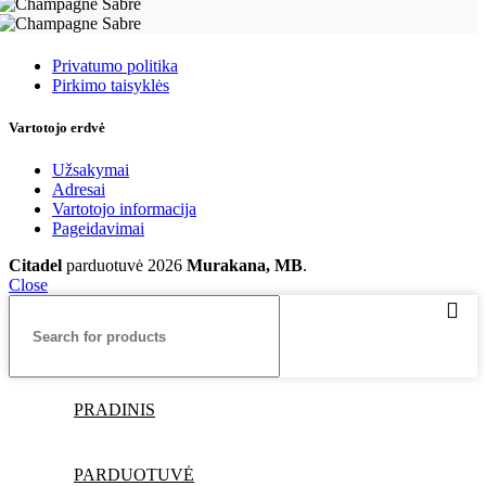
Taisyklės
Privatumo politika
Pirkimo taisyklės
Vartotojo erdvė
Užsakymai
Adresai
Vartotojo informacija
Pageidavimai
Citadel
parduotuvė
2026
Murakana, MB
.
Close
PRADINIS
PARDUOTUVĖ