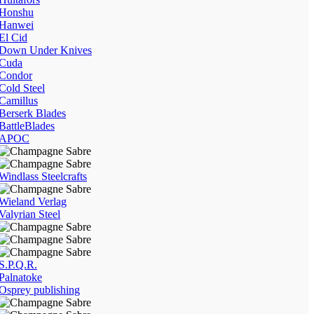
Honshu
Hanwei
El Cid
Down Under Knives
Cuda
Condor
Cold Steel
Camillus
Berserk Blades
BattleBlades
APOC
Windlass Steelcrafts
Wieland Verlag
Valyrian Steel
S.P.Q.R.
Palnatoke
Osprey publishing