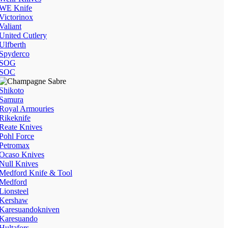
WE Knife
Victorinox
Valiant
United Cutlery
Ulfberth
Spyderco
SOG
SOC
Shikoto
Samura
Royal Armouries
Rikeknife
Reate Knives
Pohl Force
Petromax
Ocaso Knives
Null Knives
Medford Knife & Tool
Medford
Lionsteel
Kershaw
Karesuandokniven
Karesuando
Hultafors