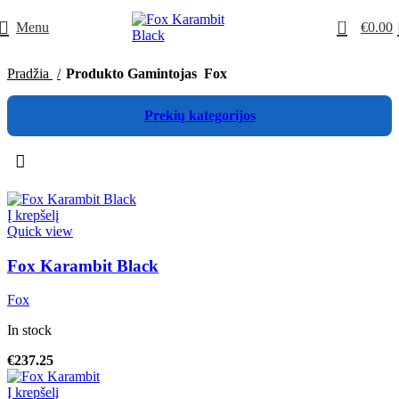
0
Menu
€
0.00
Pradžia
Produkto Gamintojas
Fox
Prekių kategorijos
Į krepšelį
Quick view
Fox Karambit Black
Fox
In stock
€
237.25
Į krepšelį