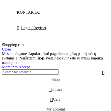
KONTAKTAI
Login / Register
Shopping cart
Close
Mes naudojame slapukus, kad pagerintume jūsų patirtį mūsų
svetainėje. Naršydami šioje svetainėje sutinkate su mūsų slapukų
naudojimu.
More
More info
Accept
info
Shop
Filters
0
Cart
My account