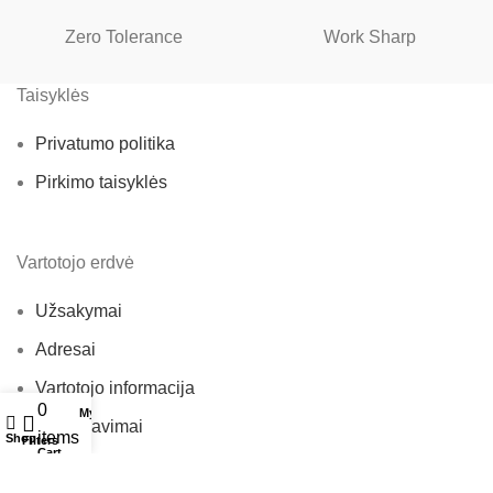
Zero Tolerance
Work Sharp
Taisyklės
Privatumo politika
Pirkimo taisyklės
Vartotojo erdvė
Užsakymai
Adresai
Vartotojo informacija
0
My account
Pageidavimai
items
Shop
Filters
Cart