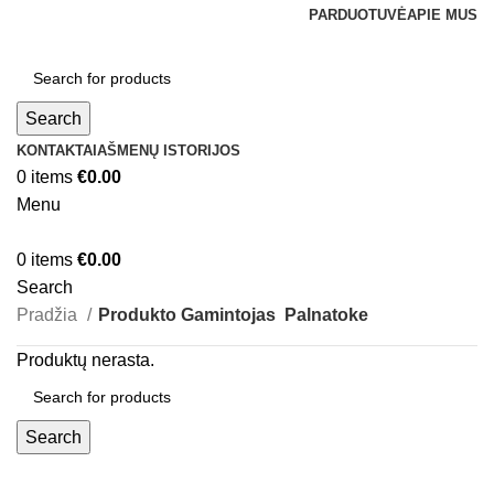
PARDUOTUVĖ
APIE MUS
Search
KONTAKTAI
AŠMENŲ ISTORIJOS
0
items
€
0.00
Menu
0
items
€
0.00
Search
Pradžia
Produkto Gamintojas
Palnatoke
Produktų nerasta.
Search