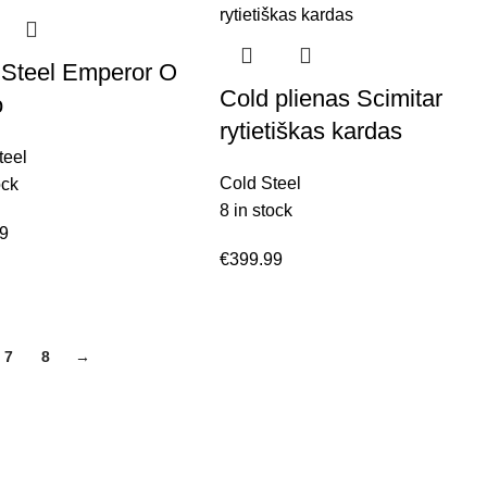
 Steel Emperor O
Cold plienas Scimitar
o
rytietiškas kardas
teel
Cold Steel
ock
8 in stock
99
€
399.99
7
8
→