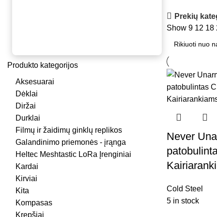
Prekių kate
Show
9
12
18
Produkto kategorijos
Aksesuarai
Dėklai
Diržai
Durklai
Filmų ir žaidimų ginklų replikos
Never Una
Galandinimo priemonės - įrąnga
patobulint
Heltec Meshtastic LoRa Įrenginiai
Kairiarank
Kardai
Kirviai
Cold Steel
Kita
5 in stock
Kompasas
Krepšiai