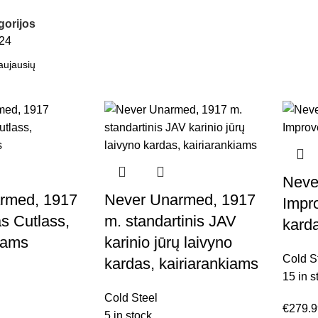
gorijos
24
Neve
rmed, 1917
Never Unarmed, 1917
Impr
as Cutlass,
m. standartinis JAV
kard
iams
karinio jūrų laivyno
Cold S
kardas, kairiarankiams
15 in s
Cold Steel
€
279.
5 in stock