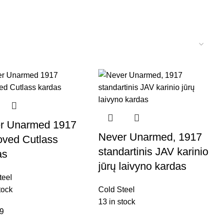
r Unarmed 1917
Never Unarmed, 1917
oved Cutlass
standartinis JAV karinio
as
jūrų laivyno kardas
teel
tock
Cold Steel
13 in stock
99