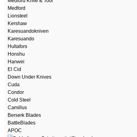
Medford Knife & Tool
Medford
Lionsteel
Kershaw
Karesuandokniven
Karesuando
Hultafors
Honshu
Hanwei
El Cid
Down Under Knives
Cuda
Condor
Cold Steel
Camillus
Berserk Blades
BattleBlades
APOC