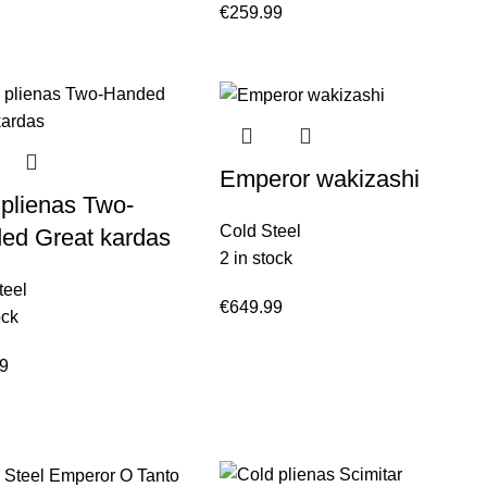
€
259.99
Emperor wakizashi
 plienas Two-
Cold Steel
ed Great kardas
2 in stock
teel
€
649.99
ock
99