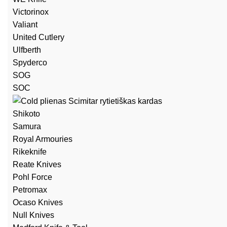
Victorinox
Valiant
United Cutlery
Ulfberth
Spyderco
SOG
SOC
Shikoto
Samura
Royal Armouries
Rikeknife
Reate Knives
Pohl Force
Petromax
Ocaso Knives
Null Knives