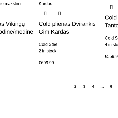
Cold
as Vikingų
Cold plienas Dvirankis
Tant
 odine/medine
Gim Kardas
Cold S
Cold Steel
4 in st
2 in stock
€
559.
€
699.99
1
2
3
4
…
6