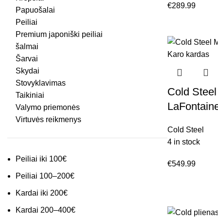
€
289.99
Papuošalai
Peiliai
Premium japoniški peiliai
šalmai
Šarvai
Skydai
Stovyklavimas
Cold Stee
Taikiniai
LaFontain
Valymo priemonės
Virtuvės reikmenys
Cold Steel
4 in stock
Peiliai iki 100€
€
549.99
Peiliai 100–200€
Kardai iki 200€
Kardai 200–400€