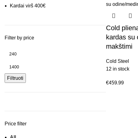
Kardai virš 400€
Cold plien
kardas su
Filter by price
makštimi
Cold Steel
12 in stock
Filtruoti
€
459.99
Price filter
All