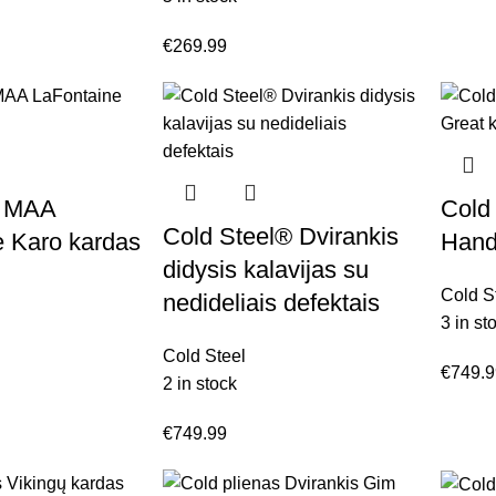
€
269.99
l MAA
Cold
Cold Steel® Dvirankis
e Karo kardas
Hand
didysis kalavijas su
Cold S
nedideliais defektais
3 in st
Cold Steel
€
749.
2 in stock
€
749.99