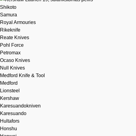
Shikoto
Samura
Royal Armouries
Rikeknife
Reate Knives
Pohl Force
Petromax
Ocaso Knives
Null Knives
Medford Knife & Tool
Medford
Lionsteel
Kershaw
Karesuandokniven
Karesuando
Hultafors
Honshu