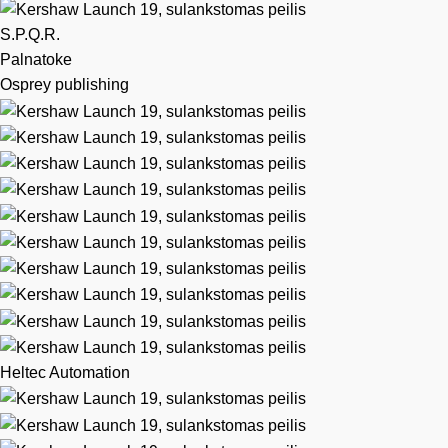
S.P.Q.R.
Palnatoke
Osprey publishing
Heltec Automation