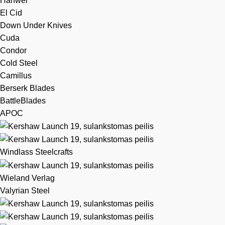
Hanwei
El Cid
Down Under Knives
Cuda
Condor
Cold Steel
Camillus
Berserk Blades
BattleBlades
APOC
Windlass Steelcrafts
Wieland Verlag
Valyrian Steel