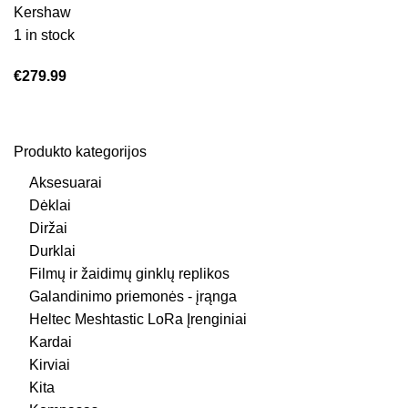
Kershaw
1 in stock
€
279.99
Produkto kategorijos
Aksesuarai
Dėklai
Diržai
Durklai
Filmų ir žaidimų ginklų replikos
Galandinimo priemonės - įrąnga
Heltec Meshtastic LoRa Įrenginiai
Kardai
Kirviai
Kita