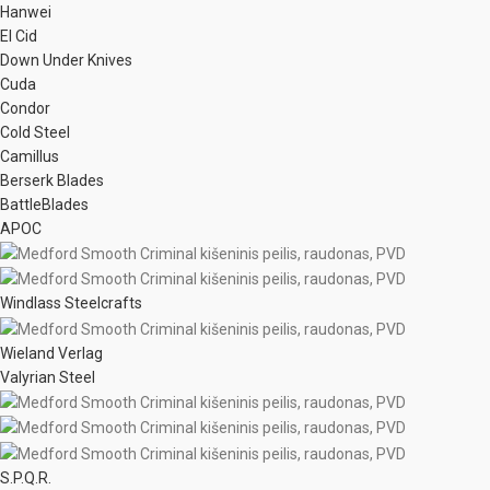
Hanwei
El Cid
Down Under Knives
Cuda
Condor
Cold Steel
Camillus
Berserk Blades
BattleBlades
APOC
Windlass Steelcrafts
Wieland Verlag
Valyrian Steel
S.P.Q.R.