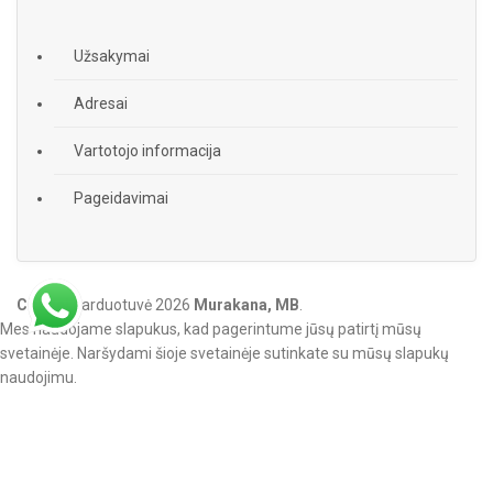
Užsakymai
Adresai
Vartotojo informacija
Pageidavimai
Citadel
parduotuvė
2026
Murakana, MB
.
Mes naudojame slapukus, kad pagerintume jūsų patirtį mūsų
svetainėje. Naršydami šioje svetainėje sutinkate su mūsų slapukų
naudojimu.
More info
Accept
Shop
Filters
0
items
Cart