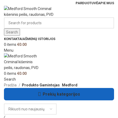
PARDUOTUVĖ
APIE MUS
Search
KONTAKTAI
AŠMENŲ ISTORIJOS
0
items
€
0.00
Menu
0
items
€
0.00
Search
Pradžia
Produkto Gamintojas
Medford
Prekių kategorijos