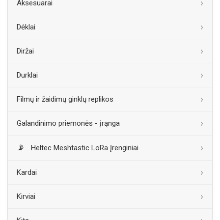
Aksesuarai
Dėklai
Diržai
Durklai
Filmų ir žaidimų ginklų replikos
Galandinimo priemonės - įrąnga
Heltec Meshtastic LoRa Įrenginiai
Kardai
Kirviai