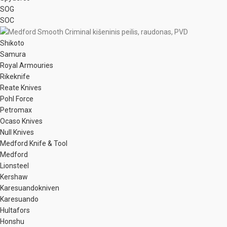
SOG
SOC
Shikoto
Samura
Royal Armouries
Rikeknife
Reate Knives
Pohl Force
Petromax
Ocaso Knives
Null Knives
Medford Knife & Tool
Medford
Lionsteel
Kershaw
Karesuandokniven
Karesuando
Hultafors
Honshu