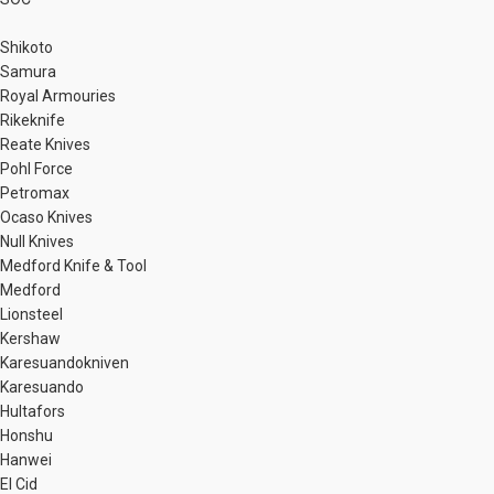
Shikoto
Samura
Royal Armouries
Rikeknife
Reate Knives
Pohl Force
Petromax
Ocaso Knives
Null Knives
Medford Knife & Tool
Medford
Lionsteel
Kershaw
Karesuandokniven
Karesuando
Hultafors
Honshu
Hanwei
El Cid