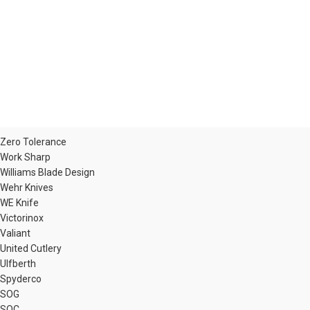
Zero Tolerance
Work Sharp
Williams Blade Design
Wehr Knives
WE Knife
Victorinox
Valiant
United Cutlery
Ulfberth
Spyderco
SOG
SOC