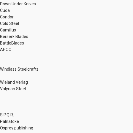
Down Under Knives
Cuda
Condor
Cold Steel
Camillus
Berserk Blades
BattleBlades
APOC
Windlass Steelcrafts
Wieland Verlag
Valyrian Steel
S.P.Q.R.
Palnatoke
Osprey publishing