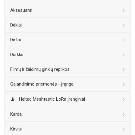
Aksesuarai
Dėklai
Diržai
Durklai
Filmų ir žaidimų ginklų replikos
Galandinimo priemonės - įrąnga
Heltec Meshtastic LoRa Įrenginiai
Kardai
Kirviai