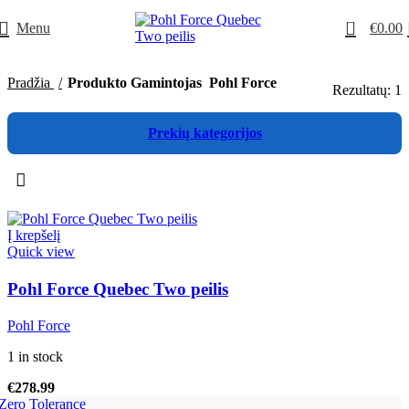
0
Menu
€
0.00
Pradžia
Produkto Gamintojas
Pohl Force
Rezultatų: 1
Prekių kategorijos
Į krepšelį
Quick view
Pohl Force Quebec Two peilis
Pohl Force
1 in stock
€
278.99
Zero Tolerance