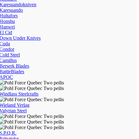
Karesuandokniven
Karesuando
Hultafors
Honshu
Hanwei
El Cid
Down Under Knives
Cuda
Condor
Cold Steel
Camillus
Berserk Blades
BattleBlades
APOC
Windlass Steelcrafts
Wieland Verlag
Valyrian Steel
S.P.Q.R.
Palnatoke