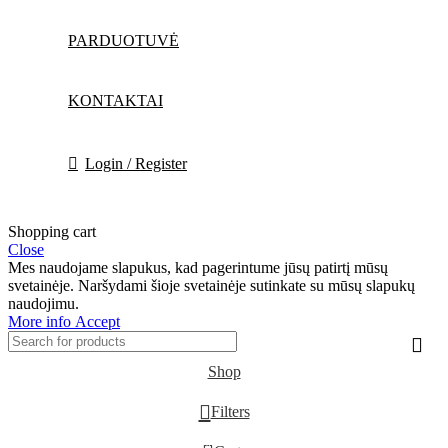
PARDUOTUVĖ
KONTAKTAI
Login / Register
Shopping cart
Close
Mes naudojame slapukus, kad pagerintume jūsų patirtį mūsų
svetainėje. Naršydami šioje svetainėje sutinkate su mūsų slapukų
naudojimu.
More
More info
Accept
info
Shop
Filters
0