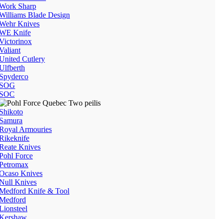
Work Sharp
Williams Blade Design
Wehr Knives
WE Knife
Victorinox
Valiant
United Cutlery
Ulfberth
Spyderco
SOG
SOC
Shikoto
Samura
Royal Armouries
Rikeknife
Reate Knives
Pohl Force
Petromax
Ocaso Knives
Null Knives
Medford Knife & Tool
Medford
Lionsteel
Kershaw