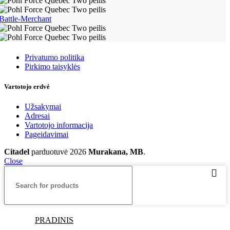
Battle-Merchant
Taisyklės
Privatumo politika
Pirkimo taisyklės
Vartotojo erdvė
Užsakymai
Adresai
Vartotojo informacija
Pageidavimai
Citadel
parduotuvė
2026
Murakana, MB
.
Close
PRADINIS