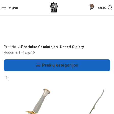
0
MENU
€
0.00
Pradžia
Produkto Gamintojas
United Cutlery
Rodoma 1–12 iš 16
Prekių kategorijos