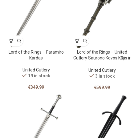
Lord of the Rings – Faramiro
Lord of the Rings – United
Kardas
Cutlery Saurono Kovos Kūjis ir
Vienas Žiedas, Raudonų Akių
Edicija
United Cutlery
United Cutlery
19 in stock
3 in stock
€
349.99
€
599.99