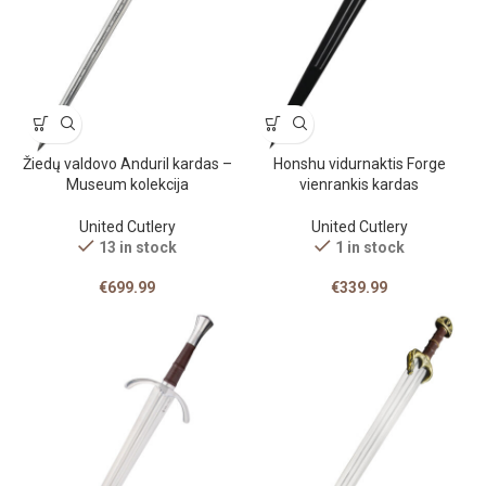
Žiedų valdovo Anduril kardas –
Honshu vidurnaktis Forge
Museum kolekcija
vienrankis kardas
United Cutlery
United Cutlery
13 in stock
1 in stock
€
699.99
€
339.99