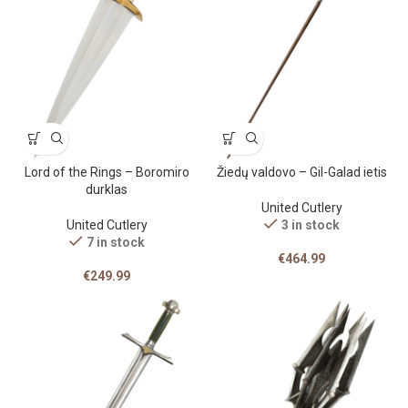
Lord of the Rings – Boromiro
Žiedų valdovo – Gil-Galad ietis
durklas
United Cutlery
United Cutlery
3 in stock
7 in stock
€
464.99
€
249.99