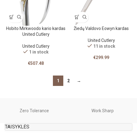
Hobito Mirkwoodo kario kardas
Žiedų Valdovo Eowyn kardas
United Cutlery
United Cutlery
United Cutlery
11 in stock
1 in stock
€
299.99
€
507.48
1
2
→
Zero Tolerance
Work Sharp
TAISYKLĖS