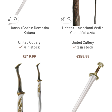
Honshu Boshin Damasko
Hobitas – Šviečianti Vedlio
Katana
Gandalfo Lazda
United Cutlery
United Cutlery
4 in stock
2 in stock
€
319.99
€
359.99