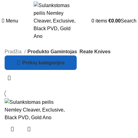
Menu
0
items
€
0.00
Search
Pradžia
Produkto Gamintojas
Reate Knives
Prekių kategorijos