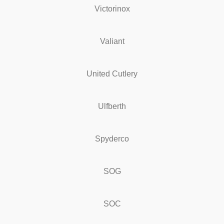
Victorinox
Valiant
United Cutlery
Ulfberth
Spyderco
SOG
SOC