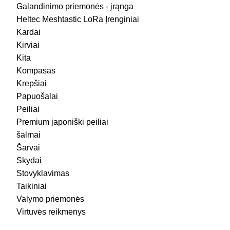
Galandinimo priemonės - įrąnga
Heltec Meshtastic LoRa Įrenginiai
Kardai
Kirviai
Kita
Kompasas
Krepšiai
Papuošalai
Peiliai
Premium japoniški peiliai
šalmai
Šarvai
Skydai
Stovyklavimas
Taikiniai
Valymo priemonės
Virtuvės reikmenys