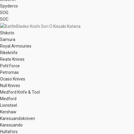
Spyderco
SOG
SOC
Shikoto
Samura
Royal Armouries
Rikeknife
Reate Knives
Pohl Force
Petromax
Ocaso Knives
Null Knives
Medford Knife & Tool
Medford
Lionsteel
Kershaw
Karesuandokniven
Karesuando
Hultafors