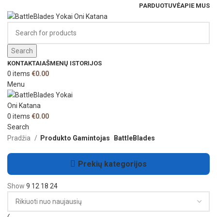
PARDUOTUVĖ
APIE MUS
Search
KONTAKTAI
AŠMENŲ ISTORIJOS
0
items
€
0.00
Menu
0
items
€
0.00
Search
Pradžia
Produkto Gamintojas
BattleBlades
Prekių kategorijos
Show
9
12
18
24