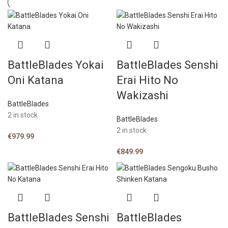
BattleBlades Yokai
BattleBlades Senshi
Oni Katana
Erai Hito No
Wakizashi
BattleBlades
2 in stock
BattleBlades
2 in stock
€
979.99
€
849.99
BattleBlades Senshi
BattleBlades