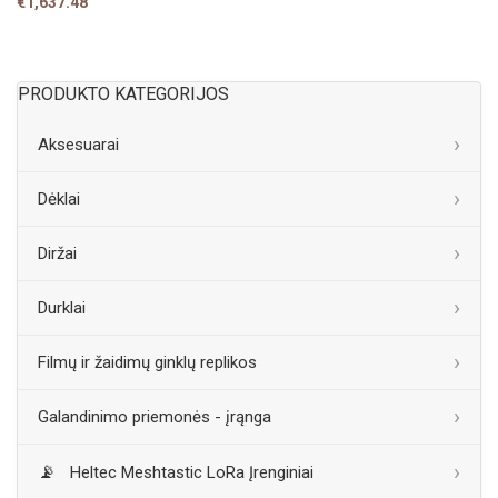
€
1,637.48
PRODUKTO KATEGORIJOS
Aksesuarai
Dėklai
Diržai
Durklai
Filmų ir žaidimų ginklų replikos
Galandinimo priemonės - įrąnga
Heltec Meshtastic LoRa Įrenginiai