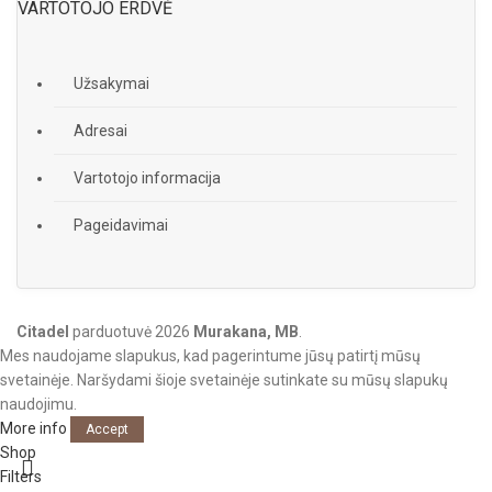
VARTOTOJO ERDVĖ
Užsakymai
Adresai
Vartotojo informacija
Pageidavimai
Citadel
parduotuvė
2026
Murakana, MB
.
Mes naudojame slapukus, kad pagerintume jūsų patirtį mūsų
svetainėje. Naršydami šioje svetainėje sutinkate su mūsų slapukų
naudojimu.
More info
Accept
Shop
Filters