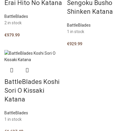
Erai Hito No Katana
Sengoku Busho
Shinken Katana
BattleBlades
2 in stock
BattleBlades
1 in stock
€
979.99
€
929.99
BattleBlades Koshi
Sori O Kissaki
Katana
BattleBlades
1 in stock