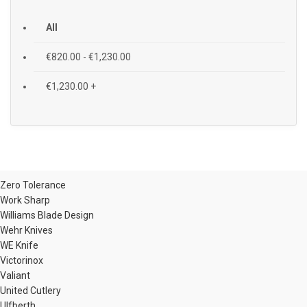
All
€
820.00
-
€
1,230.00
€
1,230.00
+
Zero Tolerance
Work Sharp
Williams Blade Design
Wehr Knives
WE Knife
Victorinox
Valiant
United Cutlery
Ulfberth