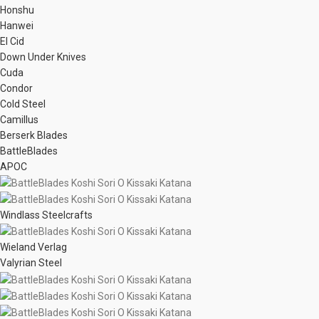
Honshu
Hanwei
El Cid
Down Under Knives
Cuda
Condor
Cold Steel
Camillus
Berserk Blades
BattleBlades
APOC
Windlass Steelcrafts
Wieland Verlag
Valyrian Steel