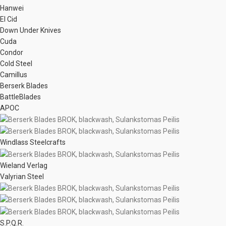
Hanwei
El Cid
Down Under Knives
Cuda
Condor
Cold Steel
Camillus
Berserk Blades
BattleBlades
APOC
Windlass Steelcrafts
Wieland Verlag
Valyrian Steel
S.P.Q.R.