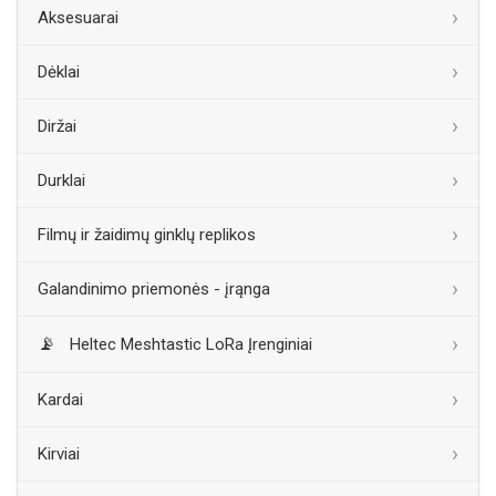
Aksesuarai
Dėklai
Diržai
Durklai
Filmų ir žaidimų ginklų replikos
Galandinimo priemonės - įrąnga
Heltec Meshtastic LoRa Įrenginiai
Kardai
Kirviai