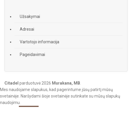
Užsakymai
Adresai
Vartotojo informacija
Pageidavimai
Citadel
parduotuvė
2026
Murakana, MB
.
Mes naudojame slapukus, kad pagerintume jūsų patirtį mūsų
svetainėje. Naršydami šioje svetainėje sutinkate su mūsų slapukų
naudojimu.
More info
Accept
Shop
Filters
0
items
Cart