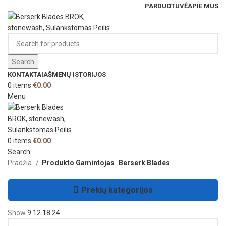
PARDUOTUVĖ
APIE MUS
Search
KONTAKTAI
AŠMENŲ ISTORIJOS
0
items
€
0.00
Menu
0
items
€
0.00
Search
Pradžia
Produkto Gamintojas
Berserk Blades
Prekių kategorijos
Show
9
12
18
24