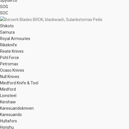
Spyderco
SOG
SOC
Shikoto
Samura
Royal Armouries
Rikeknife
Reate Knives
Pohl Force
Petromax
Ocaso Knives
Null Knives
Medford Knife & Tool
Medford
Lionsteel
Kershaw
Karesuandokniven
Karesuando
Hultafors
Honshu