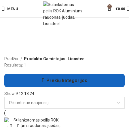
0
MENU
€
0.00
Pradžia
Produkto Gamintojas
Lionsteel
Rezultatų: 1
Prekių kategorijos
Show
9
12
18
24