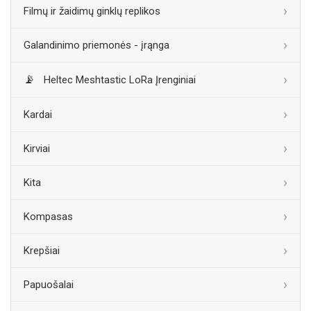
Filmų ir žaidimų ginklų replikos
Galandinimo priemonės - įrąnga
Heltec Meshtastic LoRa Įrenginiai
Kardai
Kirviai
Kita
Kompasas
Krepšiai
Papuošalai