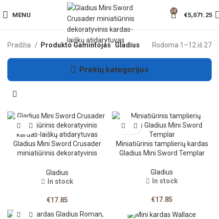
24
MENU
€
5,071.25
Pradžia
Produkto Gamintojas
Gladius
Rodoma 1–12 iš 27
Prekių kategorijos
Gladius Mini Sword Crusader
Miniatiūrinis tamplierių kardas
miniatiūrinis dekoratyvinis
Gladius Mini Sword Templar
kardas-laiškų atidarytuvas
Gladius
Gladius
In stock
In stock
€
17.85
€
17.85