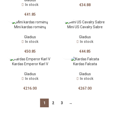
Gladius
In stock
€
34.88
€
41.85
Mini kardas romėnų
Mini US Cavalry Sabre
Gladius
Gladius
In stock
In stock
€
50.85
€
44.85
Kardas Emperor Karl V
Kardas Falcata
Gladius
Gladius
In stock
In stock
€
216.00
€
267.00
1
2
3
→