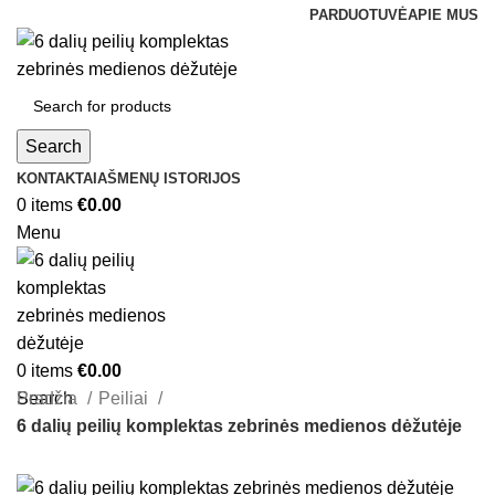
PARDUOTUVĖ
APIE MUS
Search
KONTAKTAI
AŠMENŲ ISTORIJOS
0
items
€
0.00
Menu
0
items
€
0.00
Search
Pradžia
Peiliai
6 dalių peilių komplektas zebrinės medienos dėžutėje