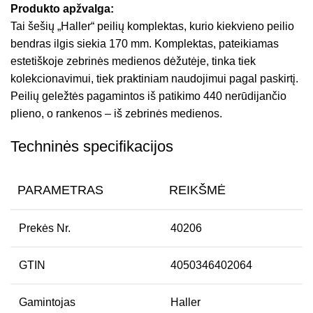
Produkto apžvalga:
Tai šešių „Haller“ peilių komplektas, kurio kiekvieno peilio
bendras ilgis siekia 170 mm. Komplektas, pateikiamas
estetiškoje zebrinės medienos dėžutėje, tinka tiek
kolekcionavimui, tiek praktiniam naudojimui pagal paskirtį.
Peilių geležtės pagamintos iš patikimo 440 nerūdijančio
plieno, o rankenos – iš zebrinės medienos.
Techninės specifikacijos
PARAMETRAS
REIKŠMĖ
Prekės Nr.
40206
GTIN
4050346402064
Gamintojas
Haller