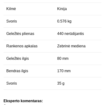
Kilmė
Kinija
Svoris
0.576 kg
Geležtės plienas
440 nerūdijantis
Rankenos apkalas
Zebrinė mediena
Geležtės ilgis
80 mm
Bendras ilgis
170 mm
Svoris
35 g
Eksperto komentaras: