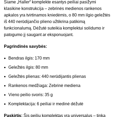
Šiame „Haller“ komplekte esantys peiliai pasižymi
klasikine konstrukcija – zebrinės medienos rankenos
apkalos yra tvirtinamos kniedėmis, o 80 mm ilgio geležtės
iš 440 nerūdijančio plieno užtikrina patikimą
funkcionalumą. Dėžutė suteikia komplektui solidumo ir
patogumo jį saugant ar eksponuojant.
Pagrindinės savybės:
Bendras ilgis: 170 mm
Geležtės ilgis: 80 mm
Geležtės plienas: 440 nerūdijantis plienas
Rankenos medžiaga: Zebrinė mediena
Vieno peilio svoris: 35 g
Komplektacija: 6 peiliai ir medinė dėžutė
Paskirtis:
Šis peilių komplektas yra universalus – tinka