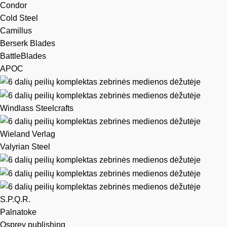
Condor
Cold Steel
Camillus
Berserk Blades
BattleBlades
APOC
Windlass Steelcrafts
Wieland Verlag
Valyrian Steel
S.P.Q.R.
Palnatoke
Osprey publishing