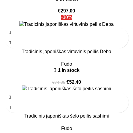
€
297.00
-30%
Tradicinis japoniškas virtuvinis peilis Deba
Fudo
1 in stock
€
52.40
€
74.85
Tradicinis japoniškas šefo peilis sashimi
Fudo