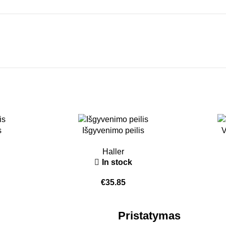
s
Išgyvenimo peilis
V
Haller
In stock
€
35.85
Pristatymas