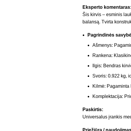
Eksperto komentaras
Šis kirvis – esminis lau
balansą. Tvirta konstruk
Pagrindinės savybė
Ašmenys: Pagaminti
Rankena: Klasikin
Ilgis: Bendras kirvi
Svoris: 0.922 kg, 
Kilmė: Pagaminta 
Komplektacija: Pri
Paskirtis:
Universalus įrankis med
Priežiūra / naudojimas