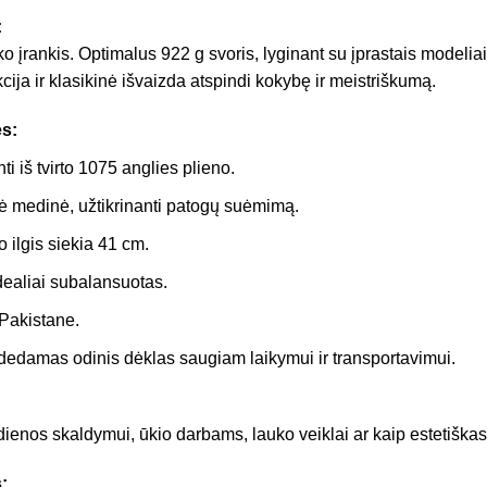
:
ko įrankis. Optimalus 922 g svoris, lyginant su įprastais modeliai
cija ir klasikinė išvaizda atspindi kokybę ir meistriškumą.
s:
 iš tvirto 1075 anglies plieno.
ė medinė, užtikrinanti patogų suėmimą.
o ilgis siekia 41 cm.
idealiai subalansuotas.
Pakistane.
dedamas odinis dėklas saugiam laikymui ir transportavimui.
ienos skaldymui, ūkio darbams, lauko veiklai ar kaip estetiškas
: