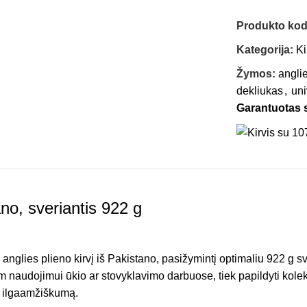
Produkto ko
Kategorija:
Ki
Žymos:
angli
dekliukas
,
uni
Garantuotas
ano, sveriantis 922 g
anglies plieno kirvį iš Pakistano, pasižymintį optimaliu 922 g sv
m naudojimui ūkio ar stovyklavimo darbuose, tiek papildyti kolekc
a ilgaamžiškumą.