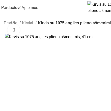
Parduotuvė
Apie mus
Pradžia
Kirviai
Kirvis su 1075 anglies plieno ašmenimi
Click to enlarge