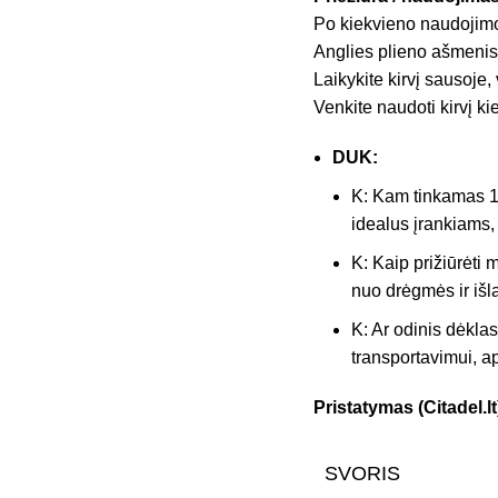
Po kiekvieno naudojimo
Anglies plieno ašmenis r
Laikykite kirvį sausoje
Venkite naudoti kirvį k
DUK:
K: Kam tinkamas 10
idealus įrankiams, 
K: Kaip prižiūrėt
nuo drėgmės ir išl
K: Ar odinis dėklas
transportavimui, ap
Pristatymas (Citadel.lt
SVORIS