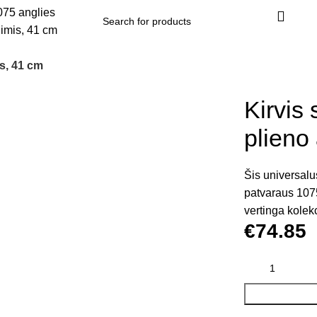
s, 41 cm
Kirvis
plieno
Šis universalus
patvaraus 1075
vertinga kolekc
€
74.85