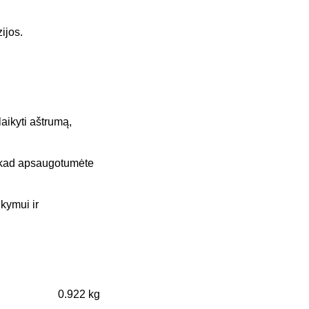
ijos.
aikyti aštrumą,
, kad apsaugotumėte
ikymui ir
0.922 kg