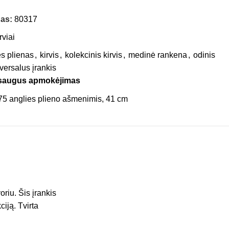
das:
80317
rviai
es plienas
,
kirvis
,
kolekcinis kirvis
,
medinė rankena
,
odinis
versalus įrankis
 saugus apmokėjimas
oriu. Šis įrankis
iją. Tvirta