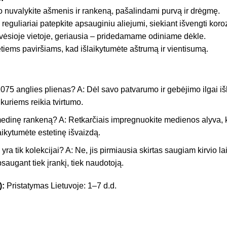
 nuvalykite ašmenis ir rankeną, pašalindami purvą ir drėgmę.
eguliariai patepkite apsauginiu aliejumi, siekiant išvengti koroz
, vėsioje vietoje, geriausia – pridedamame odiniame dėkle.
ietiems paviršiams, kad išlaikytumėte aštrumą ir vientisumą.
75 anglies plienas? A: Dėl savo patvarumo ir gebėjimo ilgai išl
kuriems reikia tvirtumo.
i medinę rankeną? A: Retkarčiais impregnuokite medienos alyva
aikytumėte estetinę išvaizdą.
 yra tik kolekcijai? A: Ne, jis pirmiausia skirtas saugiam kirvio la
saugant tiek įrankį, tiek naudotoją.
):
Pristatymas Lietuvoje: 1–7 d.d.