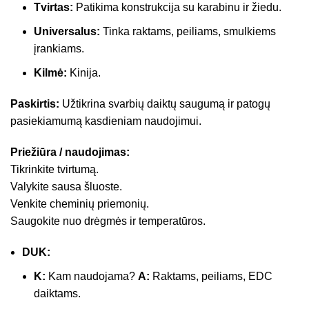
Tvirtas:
Patikima konstrukcija su karabinu ir žiedu.
Universalus:
Tinka raktams, peiliams, smulkiems
įrankiams.
Kilmė:
Kinija.
Paskirtis:
Užtikrina svarbių daiktų saugumą ir patogų
pasiekiamumą kasdieniam naudojimui.
Priežiūra / naudojimas:
Tikrinkite tvirtumą.
Valykite sausa šluoste.
Venkite cheminių priemonių.
Saugokite nuo drėgmės ir temperatūros.
DUK:
K:
Kam naudojama?
A:
Raktams, peiliams, EDC
daiktams.