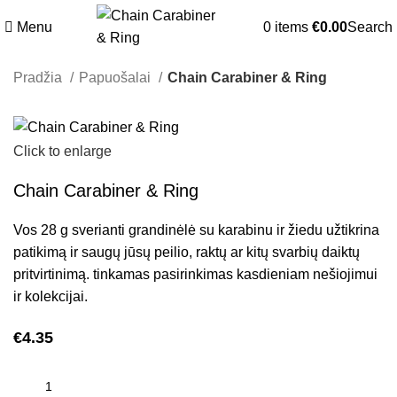
Menu
0
items
€
0.00
Search
Pradžia
Papuošalai
Chain Carabiner & Ring
Click to enlarge
Chain Carabiner & Ring
Vos 28 g sverianti grandinėlė su karabinu ir žiedu užtikrina
patikimą ir saugų jūsų peilio, raktų ar kitų svarbių daiktų
pritvirtinimą. tinkamas pasirinkimas kasdieniam nešiojimui
ir kolekcijai.
€
4.35