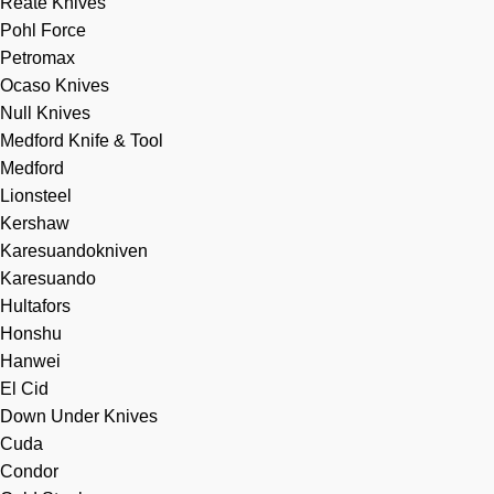
Reate Knives
Pohl Force
Petromax
Ocaso Knives
Null Knives
Medford Knife & Tool
Medford
Lionsteel
Kershaw
Karesuandokniven
Karesuando
Hultafors
Honshu
Hanwei
El Cid
Down Under Knives
Cuda
Condor