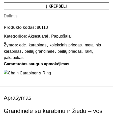
Į KREPŠELĮ
Dalintis:
Produkto kodas:
80113
Kategorijos:
Aksesuarai
,
Papuošalai
Žymos:
edc
,
karabinas
,
kolekcinis priedas
,
metalinis
karabinas
,
peilių grandinėlė
,
peilių priedas
,
raktų
pakabukas
Garantuotas saugus apmokėjimas
Aprašymas
Grandinėlė su karabinu ir žiedu – vos