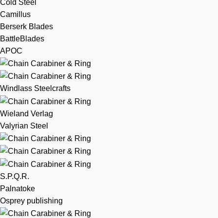
Cold Steel
Camillus
Berserk Blades
BattleBlades
APOC
Windlass Steelcrafts
Wieland Verlag
Valyrian Steel
S.P.Q.R.
Palnatoke
Osprey publishing