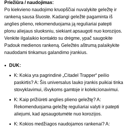
Priežiūra / naudojimas:
Po kiekvieno naudojimo kruopščiai nuvalykite geležtę ir
rankeną sausa šluoste. Kadangi geležtė pagaminta iš
anglies plieno, rekomenduojama ją reguliariai patepti
plonu aliejaus sluoksniu, siekiant apsaugoti nuo korozijos.
Venkite ilgalaikio kontakto su drėgme, ypač saugokite
Padouk medienos rankeną. Geležtės aštrumą palaikykite
naudodami tinkamus galandimo įrankius.
DUK:
K: Kokia yra pagrindinė „Citadel Trapper“ peilio
paskirtis? A: Šis universalus lauko įrankis puikiai tinka
stovyklavimui, išvykoms gamtoje ir kolekcionavimui.
K: Kaip prižiūrėti anglies plieno geležtę? A:
Rekomenduojama geležtę reguliariai valyti ir patepti
aliejumi, kad apsaugotumėte nuo korozijos.
K: Kokios medžiagos naudojamos rankenai? A: