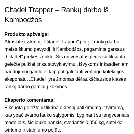
Citadel Trapper – Rankų darbo iš
Kambodžos
Produkto apžvalga:
Atraskite išskirtinį „Citadel Trapper“ peilį – rankų darbo
meistriškumo pavyzdį iš Kambodžos, pagamintą garsaus
„Citadel“ prekės ženklo. Šis universalus peilis su fiksuota
geležte puikiai tinka stovyklavimui, išvykoms ir kasdieniam
naudojimui gamtoje, taip pat gali tapti vertingu kolekcijos
eksponatu. „Citadel“ yra žinomas dėl aukščiausios klasės
rankų darbo gaminių kokybės.
Eksperto komentaras:
Fiksuota geležtė užtikrina didesnį patikimumą ir tvirtumą,
kas ypač svarbu lauko sąlygomis. Lyginant su lengvesniais
modeliais, šis lauko įrankis, sveriantis 0.356 kg, suteikia
tvirtumo ir stabilumo pojūtį.