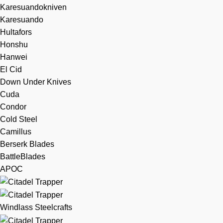
Karesuandokniven
Karesuando
Hultafors
Honshu
Hanwei
El Cid
Down Under Knives
Cuda
Condor
Cold Steel
Camillus
Berserk Blades
BattleBlades
APOC
Windlass Steelcrafts