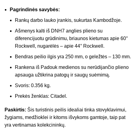
Pagrindinės savybės:
Rankų darbo lauko įrankis, sukurtas Kambodžoje.
Ašmenys kalti iš DNH7 anglies plieno su
diferencijuotu grūdinimu, briaunos kietumas apie 60°
Rockwell, nugarėlės – apie 44° Rockwell.
Bendras peilio ilgis yra 250 mm, o geležtės – 130 mm.
Rankena iš Padouk medienos su nerūdijančio plieno
apsauga užtikrina patogų ir saugų suėmimą.
Svoris: 0.356 kg.
Prekės ženklas: Citadel.
Paskirtis:
Šis turistinis peilis idealiai tinka stovyklavimui,
žygiams, medžioklei ir kitoms išvykoms gamtoje, taip pat
yra vertinamas kolekcininkų.