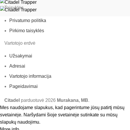
Taisyklės
Privatumo politika
Pirkimo taisyklės
Vartotojo erdvė
Užsakymai
Adresai
Vartotojo informacija
Pageidavimai
Citadel
parduotuvė
2026
Murakana, MB
.
Mes naudojame slapukus, kad pagerintume jūsų patirtį mūsų
svetainėje. Naršydami šioje svetainėje sutinkate su mūsų
slapukų naudojimu.
More info
Accept