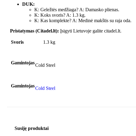
DUK:
K: Geležtės medžiaga? A: Damasko plienas.
K: Koks svoris? A: 1.3 kg.
K: Kas komplekte? A: Medinė makštis su raja oda.
Pristatymas (Citadel.lt):
Įsigyti Lietuvoje galite citadel.lt.
Svoris
1.3 kg
Gamintojas
Cold Steel
Gamintojas
Cold Steel
Susiję produktai