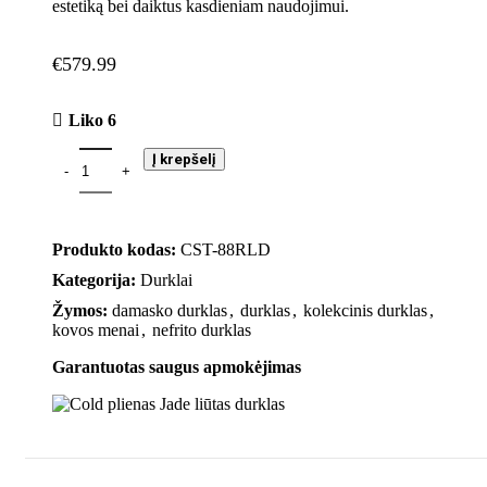
estetiką bei daiktus kasdieniam naudojimui.
€
579.99
Liko 6
Į krepšelį
Produkto kodas:
CST-88RLD
Kategorija:
Durklai
Žymos:
damasko durklas
,
durklas
,
kolekcinis durklas
,
kovos menai
,
nefrito durklas
Garantuotas saugus apmokėjimas