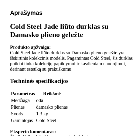
Aprašymas
Cold Steel Jade liūto durklas su
Damasko plieno geležte
Produkto apžvalga:
Cold Steel Jade liūto durklas su Damasko plieno geležte yra
išskirtinis kolekcinis modelis. Pagamintas Cold Steel, šis durklas
puikiai tinka kolekcijų papildymui ir kasdieniam naudojimui,
derinant estetiką su praktiškumu.
Techninės specifikacijos
Parametras
Reikšmė
Medžiaga
oda
Plienas
damasko plienas
Svoris
1.3 kg
Gamintojas
Cold Steel
Eksperto komentaras: