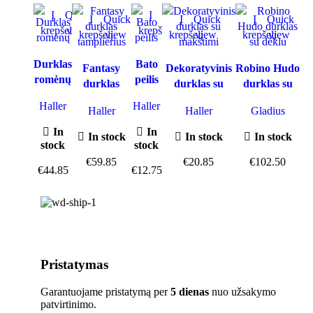
Į
Quick
Į
Quick
Į
Quick
Į
Quick
Į
Quick
krepšelį
view
krepšelį
view
krepšelį
view
krepšelį
view
krepšelį
view
Durklas
Bato
Fantasy
Dekoratyvinis
Robino Hudo
romėnų
peilis
durklas
durklas su
durklas su
tamplierius
makštimi
dėklu
Haller
Haller
Haller
Haller
Gladius
In
In
In stock
In stock
In stock
stock
stock
€
59.85
€
20.85
€
102.50
€
44.85
€
12.75
Pristatymas
Garantuojame pristatymą per
5 dienas
nuo užsakymo
patvirtinimo.