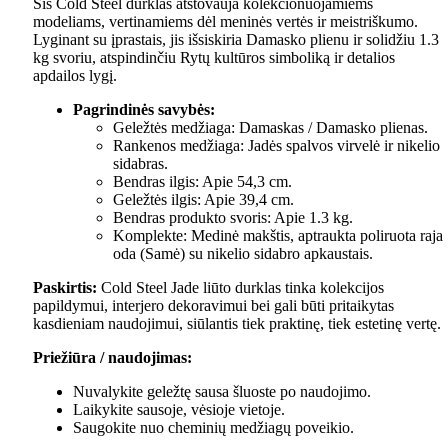
Šis Cold Steel durklas atstovauja kolekcionuojamiems
modeliams, vertinamiems dėl meninės vertės ir meistriškumo.
Lyginant su įprastais, jis išsiskiria Damasko plienu ir solidžiu 1.3
kg svoriu, atspindinčiu Rytų kultūros simboliką ir detalios
apdailos lygį.
Pagrindinės savybės:
Geležtės medžiaga: Damaskas / Damasko plienas.
Rankenos medžiaga: Jadės spalvos virvelė ir nikelio
sidabras.
Bendras ilgis: Apie 54,3 cm.
Geležtės ilgis: Apie 39,4 cm.
Bendras produkto svoris: Apie 1.3 kg.
Komplekte: Medinė makštis, aptraukta poliruota raja
oda (Samė) su nikelio sidabro apkaustais.
Paskirtis:
Cold Steel Jade liūto durklas tinka kolekcijos
papildymui, interjero dekoravimui bei gali būti pritaikytas
kasdieniam naudojimui, siūlantis tiek praktinę, tiek estetinę vertę.
Priežiūra / naudojimas:
Nuvalykite geležtę sausa šluoste po naudojimo.
Laikykite sausoje, vėsioje vietoje.
Saugokite nuo cheminių medžiagų poveikio.