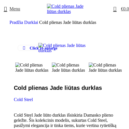
0
Menu
€
0.
Pradžia
Durklai
Cold plienas Jade liūtas durklas
Click to enlarge
Cold plienas Jade liūtas durklas
Cold Steel
Cold Steel Jade liūto durklas išsiskiria Damasko plieno
geležte. Šis kolekcinis modelis, sukurtas Cold Steel,
pasižymi elegancija ir tinka tiems, kurie vertina rytietišką