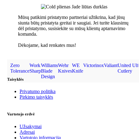
Mūsų patikimi pristatymo partneriai užtikrina, kad jūsų
siunta būtų pristatyta greitai ir saugiai. Jei turite klausimų
dėl pristatymo, susisiekite su mūsų klientų aptarnavimo
komanda.
Dėkojame, kad renkates mus!
Zero
Work
Williams
Wehr
WE
Victorinox
Valiant
United
Ulf
Tolerance
Sharp
Blade
Knives
Knife
Cutlery
Design
Taisyklės
Privatumo politika
Pirkimo taisyklės
Vartotojo erdvė
Užsakymai
Adresai
Vartotojo informacija