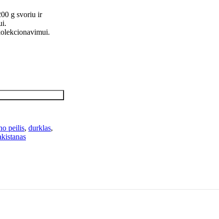
00 g svoriu ir
ui.
kolekcionavimui.
no peilis
,
durklas
,
akistanas