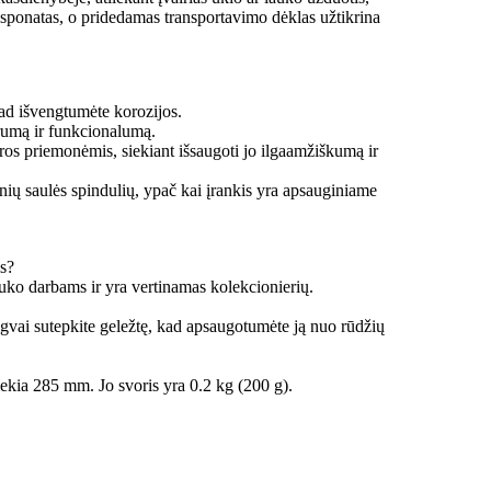
eksponatas, o pridedamas transportavimo dėklas užtikrina
ad išvengtumėte korozijos.
trumą ir funkcionalumą.
ūros priemonėmis, siekiant išsaugoti jo ilgaamžiškumą ir
ginių saulės spindulių, ypač kai įrankis yra apsauginiame
s?
uko darbams ir yra vertinamas kolekcionierių.
ngvai sutepkite geležtę, kad apsaugotumėte ją nuo rūdžių
iekia 285 mm. Jo svoris yra 0.2 kg (200 g).