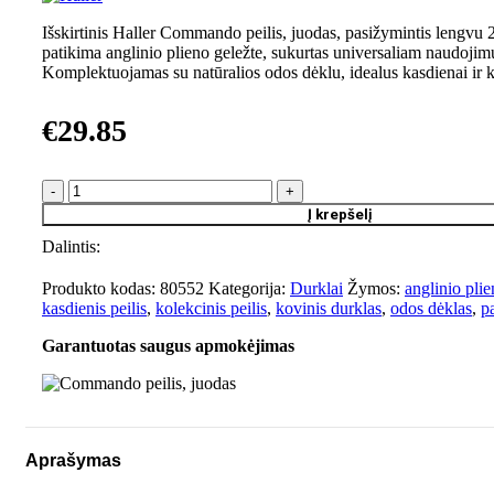
Išskirtinis Haller Commando peilis, juodas, pasižymintis lengvu 2
patikima anglinio plieno geležte, sukurtas universaliam naudojim
Komplektuojamas su natūralios odos dėklu, idealus kasdienai ir 
€
29.85
produkto
kiekis:
Į krepšelį
Commando
Dalintis:
peilis,
juodas
Produkto kodas:
80552
Kategorija:
Durklai
Žymos:
anglinio plie
kasdienis peilis
,
kolekcinis peilis
,
kovinis durklas
,
odos dėklas
,
p
Garantuotas saugus apmokėjimas
Aprašymas