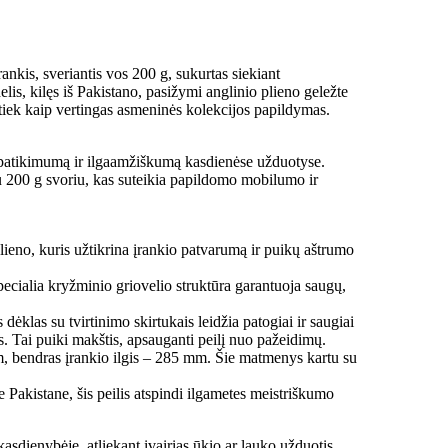
rankis, sveriantis vos 200 g, sukurtas siekiant
s, kilęs iš Pakistano, pasižymi anglinio plieno geležte
tiek kaip vertingas asmeninės kolekcijos papildymas.
 patikimumą ir ilgaamžiškumą kasdienėse užduotyse.
ogiu 200 g svoriu, kas suteikia papildomo mobilumo ir
lieno, kuris užtikrina įrankio patvarumą ir puikų aštrumo
ecialia kryžminio griovelio struktūra garantuoja saugų,
ėklas su tvirtinimo skirtukais leidžia patogiai ir saugiai
gos. Tai puiki makštis, apsauganti peilį nuo pažeidimų.
m, bendras įrankio ilgis – 285 mm. Šie matmenys kartu su
Pakistane, šis peilis atspindi ilgametes meistriškumo
dienybėje, atliekant įvairias ūkio ar lauko užduotis,