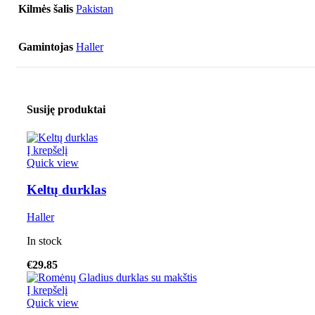
Kilmės šalis
Pakistan
Gamintojas
Haller
Susiję produktai
Į krepšelį
Quick view
Keltų durklas
Haller
In stock
€
29.85
Į krepšelį
Quick view