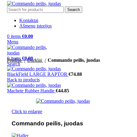
Search
Kontaktai
Ašmenų istorijos
0
items
€
0.00
Menu
0
items
€
0.00
Pradžia
Durklai
Commando peilis, juodas
Search
BlackField LARGE RAPTOR
€
74.88
Back to products
Machete Rubber Handle
€
44.85
Click to enlarge
Commando peilis, juodas