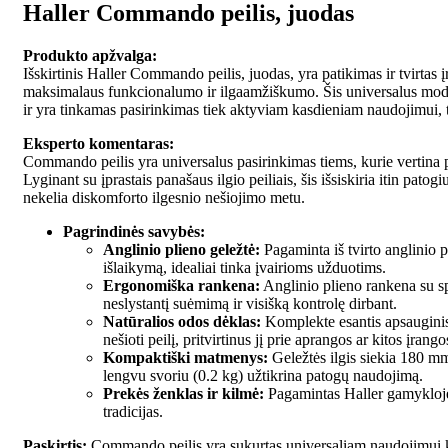
Haller Commando peilis, juodas
Produkto apžvalga:
Išskirtinis Haller Commando peilis, juodas, yra patikimas ir tvirtas į
maksimalaus funkcionalumo ir ilgaamžiškumo. Šis universalus modeli
ir yra tinkamas pasirinkimas tiek aktyviam kasdieniam naudojimui, 
Eksperto komentaras:
Commando peilis yra universalus pasirinkimas tiems, kurie vertina
Lyginant su įprastais panašaus ilgio peiliais, šis išsiskiria itin pat
nekelia diskomforto ilgesnio nešiojimo metu.
Pagrindinės savybės:
Anglinio plieno geležtė:
Pagaminta iš tvirto anglinio p
išlaikymą, idealiai tinka įvairioms užduotims.
Ergonomiška rankena:
Anglinio plieno rankena su sp
neslystantį suėmimą ir visišką kontrolę dirbant.
Natūralios odos dėklas:
Komplekte esantis apsauginis d
nešioti peilį, pritvirtinus jį prie aprangos ar kitos įran
Kompaktiški matmenys:
Geležtės ilgis siekia 180 m
lengvu svoriu (0.2 kg) užtikrina patogų naudojimą.
Prekės ženklas ir kilmė:
Pagamintas Haller gamykloje 
tradicijas.
Paskirtis:
Commando peilis yra sukurtas universaliam naudojimui kas