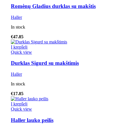
Romėnų Gladius durklas su makštis
Haller
In stock
€
47.85
Į krepšelį
Quick view
Durklas Sigurd su makštimis
Haller
In stock
€
17.85
Į krepšelį
Quick view
Haller lauko peilis