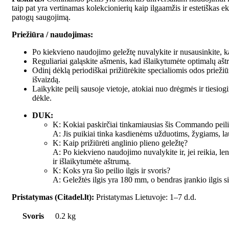
taip pat yra vertinamas kolekcionierių kaip ilgaamžis ir estetiškas 
patogų saugojimą.
Priežiūra / naudojimas:
Po kiekvieno naudojimo geležtę nuvalykite ir nusausinkite, k
Reguliariai galąskite ašmenis, kad išlaikytumėte optimalų aš
Odinį dėklą periodiškai prižiūrėkite specialiomis odos prieži
išvaizdą.
Laikykite peilį sausoje vietoje, atokiai nuo drėgmės ir tiesio
dėkle.
DUK:
K: Kokiai paskirčiai tinkamiausias šis Commando peili
A: Jis puikiai tinka kasdienėms užduotims, žygiams, la
K: Kaip prižiūrėti anglinio plieno geležtę?
A: Po kiekvieno naudojimo nuvalykite ir, jei reikia, le
ir išlaikytumėte aštrumą.
K: Koks yra šio peilio ilgis ir svoris?
A: Geležtės ilgis yra 180 mm, o bendras įrankio ilgis s
Pristatymas (Citadel.lt):
Pristatymas Lietuvoje: 1–7 d.d.
Svoris
0.2 kg