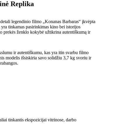
inė Replika
 detali legendinio filmo „Konanas Barbaras“ įkvėpta
ir yra tinkamas pasirinkimas kino bei istorijos
to prekės ženklo kokybė užtikrina autentiškumą ir
slumu ir autentiškumu, kas yra itin svarbu filmo
is modelis išsiskiria savo solidžiu 3,7 kg svoriu ir
prabangos.
liai tinkantis ekspozicijai vitrinose, darbo