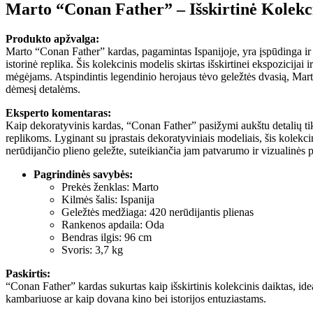
Marto “Conan Father” – Išskirtinė Kolekc
Produkto apžvalga:
Marto “Conan Father” kardas, pagamintas Ispanijoje, yra įspūdinga ir
istorinė replika. Šis kolekcinis modelis skirtas išskirtinei ekspozicijai 
mėgėjams. Atspindintis legendinio herojaus tėvo geležtės dvasią, Mar
dėmesį detalėms.
Eksperto komentaras:
Kaip dekoratyvinis kardas, “Conan Father” pasižymi aukštu detalių tik
replikoms. Lyginant su įprastais dekoratyviniais modeliais, šis kolekcin
nerūdijančio plieno geležte, suteikiančia jam patvarumo ir vizualinės 
Pagrindinės savybės:
Prekės ženklas: Marto
Kilmės šalis: Ispanija
Geležtės medžiaga: 420 nerūdijantis plienas
Rankenos apdaila: Oda
Bendras ilgis: 96 cm
Svoris: 3,7 kg
Paskirtis:
“Conan Father” kardas sukurtas kaip išskirtinis kolekcinis daiktas, idea
kambariuose ar kaip dovana kino bei istorijos entuziastams.