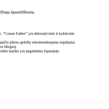
edžiagų ilgaamžiškumą.
e, “Conan Father” yra dekoratyvinis ir kolekcinis
ijančio plieno geležtę rekomenduojama reguliariai
os blizgesį.
enklo kardas yra pagamintas Ispanijoje.