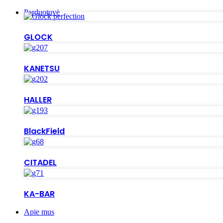
Parduotuvė
GLOCK
KANETSU
HALLER
BlackField
CITADEL
KA-BAR
Apie mus