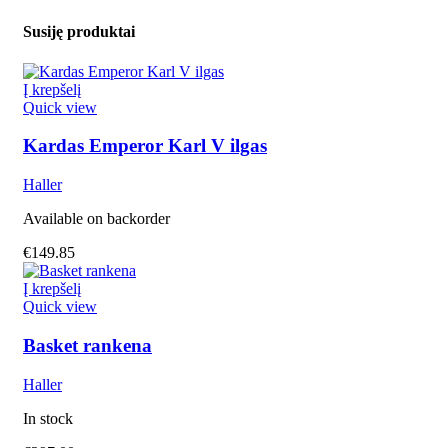
Susiję produktai
Į krepšelį
Quick view
Kardas Emperor Karl V ilgas
Haller
Available on backorder
€
149.85
Į krepšelį
Quick view
Basket rankena
Haller
In stock