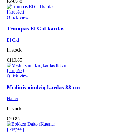
€
297.00
Į krepšelį
Quick view
Trumpas El Cid kardas
El Cid
In stock
€
119.85
Į krepšelį
Quick view
Medinis nindzių kardas 88 cm
Haller
In stock
€
29.85
Į krepšelį