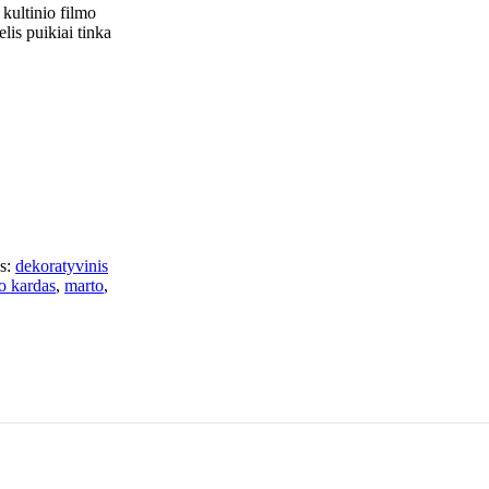
kultinio filmo
lis puikiai tinka
s:
dekoratyvinis
o kardas
,
marto
,