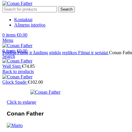
Search
Kontaktai
Ašmenų istorijos
0
items
€
0.00
Menu
0
items
€
0.00
Pradžia
Filmų ir žaidimų ginklų replikos
Filmai ir serialai
Conan Fath
Search
Wall Sign
€
74.85
Back to products
Glock Spade
€
102.00
Click to enlarge
Conan Father