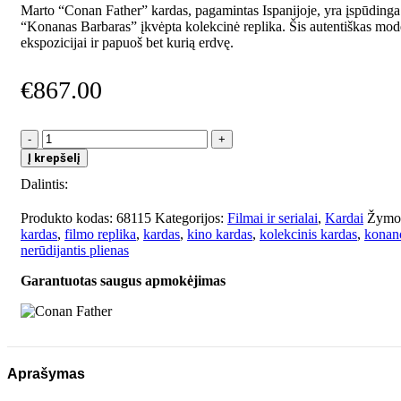
Marto “Conan Father” kardas, pagamintas Ispanijoje, yra įspūdinga 
“Konanas Barbaras” įkvėpta kolekcinė replika. Šis autentiškas mode
ekspozicijai ir papuoš bet kurią erdvę.
€
867.00
produkto
kiekis:
Į krepšelį
Conan
Dalintis:
Father
Produkto kodas:
68115
Kategorijos:
Filmai ir serialai
,
Kardai
Žymo
kardas
,
filmo replika
,
kardas
,
kino kardas
,
kolekcinis kardas
,
konan
nerūdijantis plienas
Garantuotas saugus apmokėjimas
Aprašymas