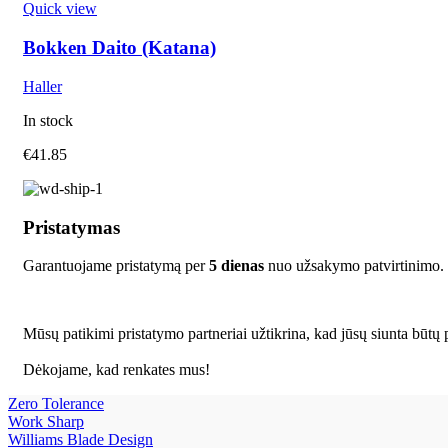
Quick view
Bokken Daito (Katana)
Haller
In stock
€
41.85
Pristatymas
Garantuojame pristatymą per
5 dienas
nuo užsakymo patvirtinimo.
Mūsų patikimi pristatymo partneriai užtikrina, kad jūsų siunta būtų p
Dėkojame, kad renkates mus!
Zero Tolerance
Work Sharp
Williams Blade Design