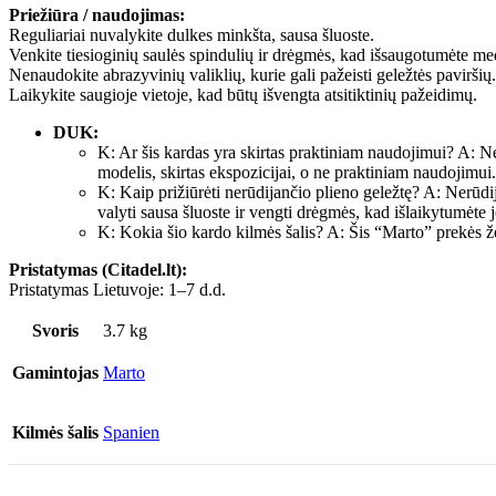
Priežiūra / naudojimas:
Reguliariai nuvalykite dulkes minkšta, sausa šluoste.
Venkite tiesioginių saulės spindulių ir drėgmės, kad išsaugotumėte m
Nenaudokite abrazyvinių valiklių, kurie gali pažeisti geležtės paviršių.
Laikykite saugioje vietoje, kad būtų išvengta atsitiktinių pažeidimų.
DUK:
K: Ar šis kardas yra skirtas praktiniam naudojimui? A: N
modelis, skirtas ekspozicijai, o ne praktiniam naudojimui.
K: Kaip prižiūrėti nerūdijančio plieno geležtę? A: Nerūd
valyti sausa šluoste ir vengti drėgmės, kad išlaikytumėte j
K: Kokia šio kardo kilmės šalis? A: Šis “Marto” prekės ž
Pristatymas (Citadel.lt):
Pristatymas Lietuvoje: 1–7 d.d.
Svoris
3.7 kg
Gamintojas
Marto
Kilmės šalis
Spanien