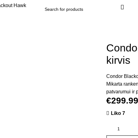
Condor
kirvis
Condor Blackou
Mikarta ranken
patvarumui ir 
€
299.9
Liko 7