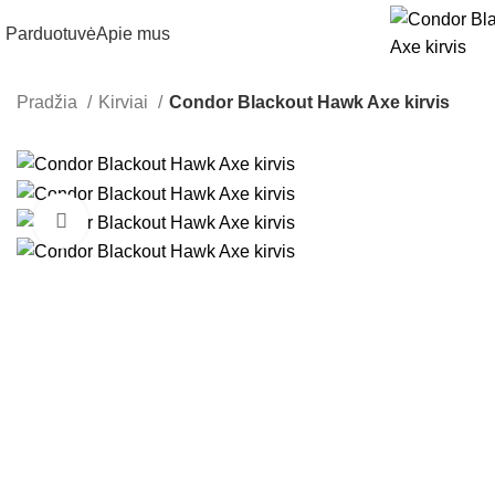
Parduotuvė
Apie mus
Pradžia
Kirviai
Condor Blackout Hawk Axe kirvis
Click to enlarge