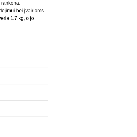
a rankena,
dojimui bei įvairioms
ria 1.7 kg, o jo