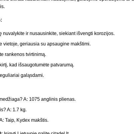
is.
:
nuvalykite ir nusausinkite, siekiant išvengti korozijos.
je vietoje, geriausia su apsaugine makštimi.
te rankenos tvirtinimą.
irtį, kad išsaugotumėte patvarumą.
eguliariai galąsdami.
medžiaga? A: 1075 anglinis plienas.
is? A: 1.7 kg.
 A: Taip, Kydex makštis.
):
Įsigyti Lietuvoje galite citadel.lt.