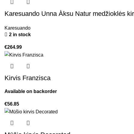
Karesuando Unna Àksu Natur medžioklės kir
Karesuando
2 in stock
€
264.99
Kirvis Franzisca
Available on backorder
€
56.85