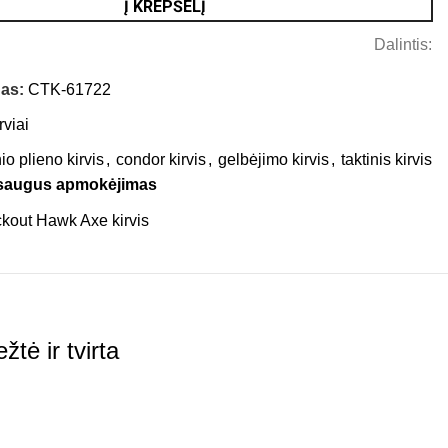
Į KREPŠELĮ
Dalintis:
das:
CTK-61722
rviai
io plieno kirvis
,
condor kirvis
,
gelbėjimo kirvis
,
taktinis kirvis
 saugus apmokėjimas
tė ir tvirta