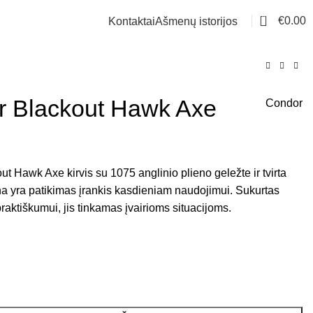
0
€
0.00
Kontaktai
Ašmenų istorijos
 Blackout Hawk Axe
Condor
t Hawk Axe kirvis su 1075 anglinio plieno geležte ir tvirta
a yra patikimas įrankis kasdieniam naudojimui. Sukurtas
praktiškumui, jis tinkamas įvairioms situacijoms.
9