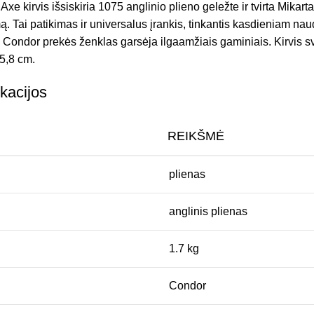
e kirvis išsiskiria 1075 anglinio plieno geležte ir tvirta Mikart
ą. Tai patikimas ir universalus įrankis, tinkantis kasdieniam nau
 Condor prekės ženklas garsėja ilgaamžiais gaminiais. Kirvis sve
45,8 cm.
kacijos
REIKŠMĖ
plienas
anglinis plienas
1.7 kg
Condor