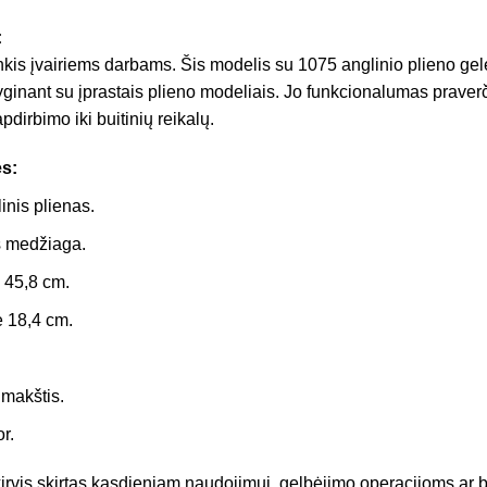
:
ankis įvairiems darbams. Šis modelis su 1075 anglinio plieno gele
yginant su įprastais plieno modeliais. Jo funkcionalumas praver
dirbimo iki buitinių reikalų.
s:
inis plienas.
s medžiaga.
e 45,8 cm.
e 18,4 cm.
makštis.
r.
rvis skirtas kasdieniam naudojimui, gelbėjimo operacijoms ar bu