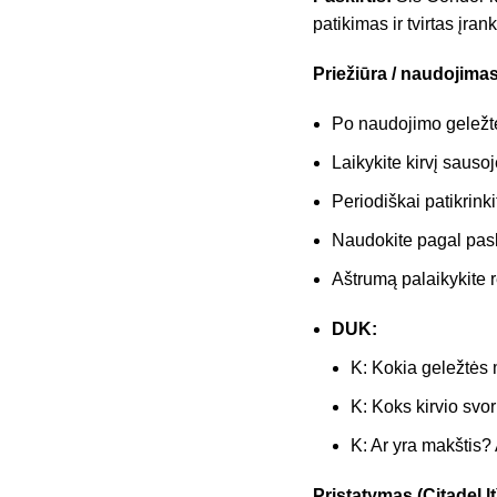
patikimas ir tvirtas įrank
Priežiūra / naudojimas
Po naudojimo geležtę 
Laikykite kirvį sauso
Periodiškai patikrinki
Naudokite pagal pask
Aštrumą palaikykite r
DUK:
K: Kokia geležtės 
K: Koks kirvio svor
K: Ar yra makštis?
Pristatymas (Citadel.lt