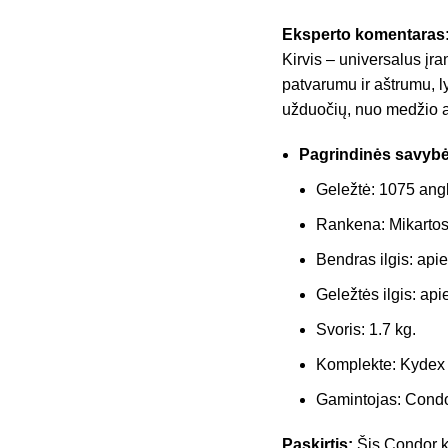
Eksperto komentaras
Kirvis – universalus įr
patvarumu ir aštrumu, l
užduočių, nuo medžio ap
Pagrindinės savybė
Geležtė: 1075 angl
Rankena: Mikarto
Bendras ilgis: api
Geležtės ilgis: api
Svoris: 1.7 kg.
Komplekte: Kydex 
Gamintojas: Condo
Paskirtis:
Šis Condor ki