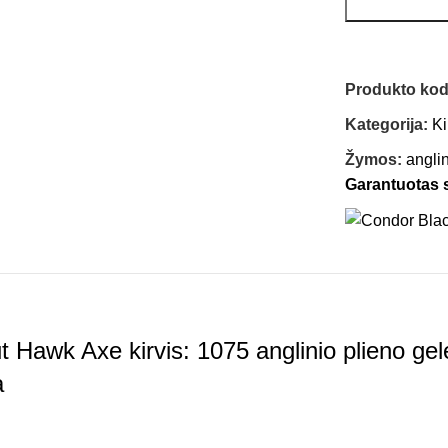
Produkto ko
Kategorija:
Ki
Žymos:
anglin
Garantuotas
Hawk Axe kirvis: 1075 anglinio plieno gelež
a