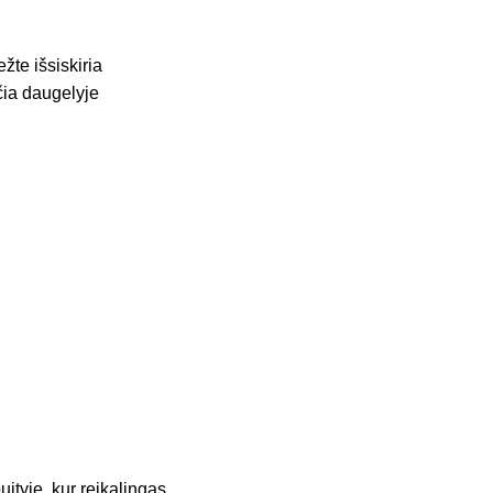
žte išsiskiria
čia daugelyje
ityje, kur reikalingas