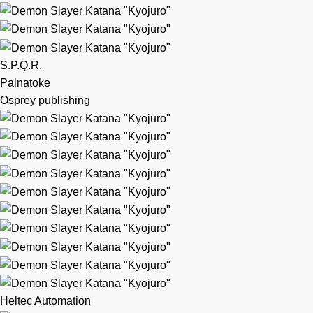
S.P.Q.R.
Palnatoke
Osprey publishing
Heltec Automation