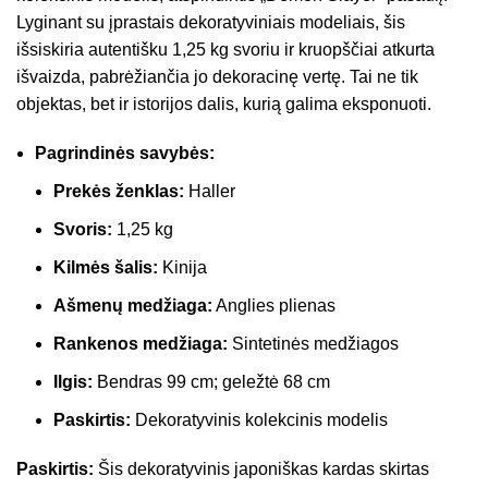
Lyginant su įprastais dekoratyviniais modeliais, šis
išsiskiria autentišku 1,25 kg svoriu ir kruopščiai atkurta
išvaizda, pabrėžiančia jo dekoracinę vertę. Tai ne tik
objektas, bet ir istorijos dalis, kurią galima eksponuoti.
Pagrindinės savybės:
Prekės ženklas:
Haller
Svoris:
1,25 kg
Kilmės šalis:
Kinija
Ašmenų medžiaga:
Anglies plienas
Rankenos medžiaga:
Sintetinės medžiagos
Ilgis:
Bendras 99 cm; geležtė 68 cm
Paskirtis:
Dekoratyvinis kolekcinis modelis
Paskirtis:
Šis dekoratyvinis japoniškas kardas skirtas