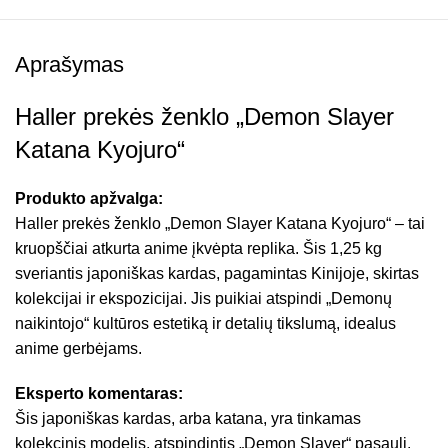
Aprašymas
Haller prekės ženklo „Demon Slayer
Katana Kyojuro“
Produkto apžvalga:
Haller prekės ženklo „Demon Slayer Katana Kyojuro“ – tai
kruopščiai atkurta anime įkvėpta replika. Šis 1,25 kg
sveriantis japoniškas kardas, pagamintas Kinijoje, skirtas
kolekcijai ir ekspozicijai. Jis puikiai atspindi „Demonų
naikintojo“ kultūros estetiką ir detalių tikslumą, idealus
anime gerbėjams.
Eksperto komentaras:
Šis japoniškas kardas, arba katana, yra tinkamas
kolekcinis modelis, atspindintis „Demon Slayer“ pasaulį.