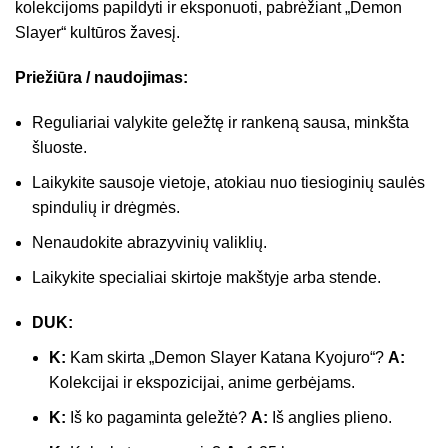
kolekcijoms papildyti ir eksponuoti, pabrėžiant „Demon
Slayer“ kultūros žavesį.
Priežiūra / naudojimas:
Reguliariai valykite geležtę ir rankeną sausa, minkšta
šluoste.
Laikykite sausoje vietoje, atokiau nuo tiesioginių saulės
spindulių ir drėgmės.
Nenaudokite abrazyvinių valiklių.
Laikykite specialiai skirtoje makštyje arba stende.
DUK:
K:
Kam skirta „Demon Slayer Katana Kyojuro“?
A:
Kolekcijai ir ekspozicijai, anime gerbėjams.
K:
Iš ko pagaminta geležtė?
A:
Iš anglies plieno.