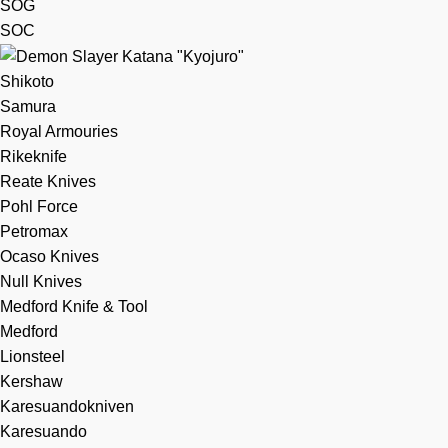
SOG
SOC
Shikoto
Samura
Royal Armouries
Rikeknife
Reate Knives
Pohl Force
Petromax
Ocaso Knives
Null Knives
Medford Knife & Tool
Medford
Lionsteel
Kershaw
Karesuandokniven
Karesuando