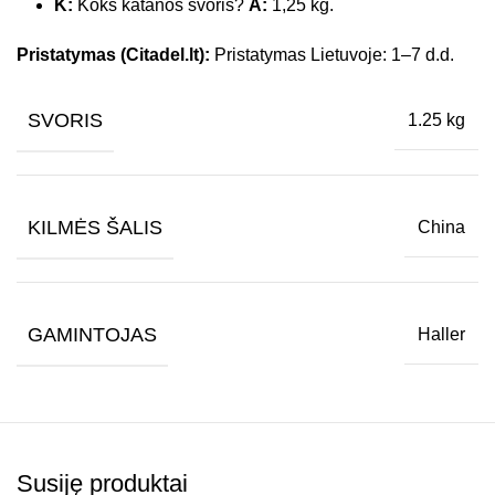
K:
Koks katanos svoris?
A:
1,25 kg.
Pristatymas (Citadel.lt):
Pristatymas Lietuvoje: 1–7 d.d.
SVORIS
1.25 kg
KILMĖS ŠALIS
China
GAMINTOJAS
Haller
Susiję produktai