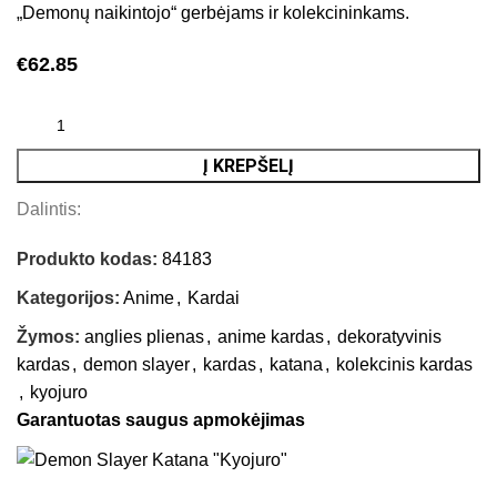
„Demonų naikintojo“ gerbėjams ir kolekcininkams.
€
62.85
Į KREPŠELĮ
Dalintis:
Produkto kodas:
84183
Kategorijos:
Anime
,
Kardai
Žymos:
anglies plienas
,
anime kardas
,
dekoratyvinis
kardas
,
demon slayer
,
kardas
,
katana
,
kolekcinis kardas
,
kyojuro
Garantuotas saugus apmokėjimas