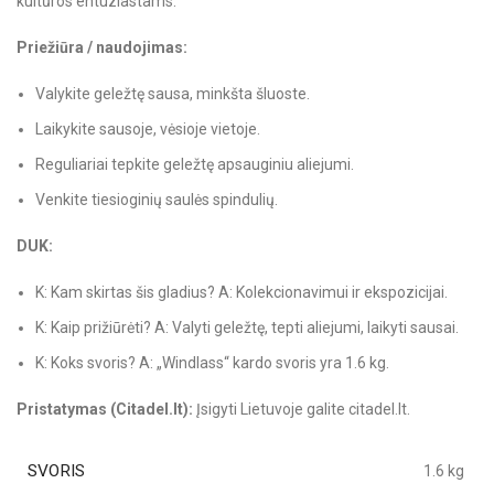
kultūros entuziastams.
Priežiūra / naudojimas:
Valykite geležtę sausa, minkšta šluoste.
Laikykite sausoje, vėsioje vietoje.
Reguliariai tepkite geležtę apsauginiu aliejumi.
Venkite tiesioginių saulės spindulių.
DUK:
K: Kam skirtas šis gladius? A: Kolekcionavimui ir ekspozicijai.
K: Kaip prižiūrėti? A: Valyti geležtę, tepti aliejumi, laikyti sausai.
K: Koks svoris? A: „Windlass“ kardo svoris yra 1.6 kg.
Pristatymas (Citadel.lt):
Įsigyti Lietuvoje galite citadel.lt.
SVORIS
1.6 kg