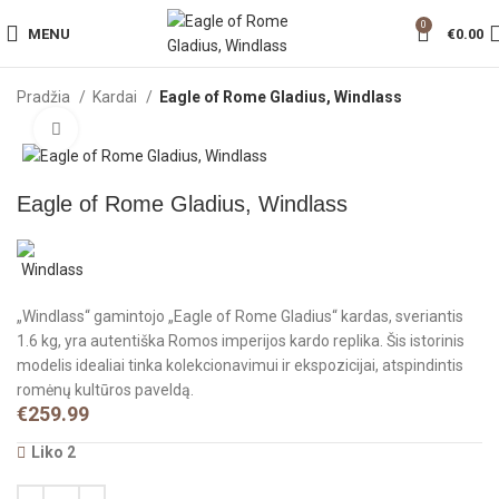
0
MENU
€
0.00
Pradžia
Kardai
Eagle of Rome Gladius, Windlass
Click to enlarge
Eagle of Rome Gladius, Windlass
„Windlass“ gamintojo „Eagle of Rome Gladius“ kardas, sveriantis
1.6 kg, yra autentiška Romos imperijos kardo replika. Šis istorinis
modelis idealiai tinka kolekcionavimui ir ekspozicijai, atspindintis
romėnų kultūros paveldą.
€
259.99
Liko 2