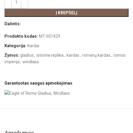
Į KREPŠELĮ
Dalintis:
Produkto kodas:
MT-501429
Kategorija:
Kardai
Žymos:
gladius
,
istorinė replika
,
kardas
,
romėnų kardas
,
romos
imperija
,
windlass
Garantuotas saugus apmokėjimas
Aprašymas