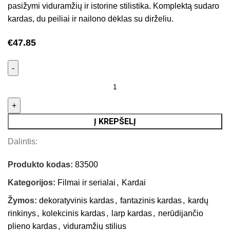
pasižymi viduramžių ir istorine stilistika. Komplektą sudaro
kardas, du peiliai ir nailono dėklas su dirželiu.
€
47.85
Į KREPŠELĮ
Dalintis:
Produkto kodas:
83500
Kategorijos:
Filmai ir serialai
,
Kardai
Žymos:
dekoratyvinis kardas
,
fantazinis kardas
,
kardų
rinkinys
,
kolekcinis kardas
,
larp kardas
,
nerūdijančio
plieno kardas
,
viduramžių stilius