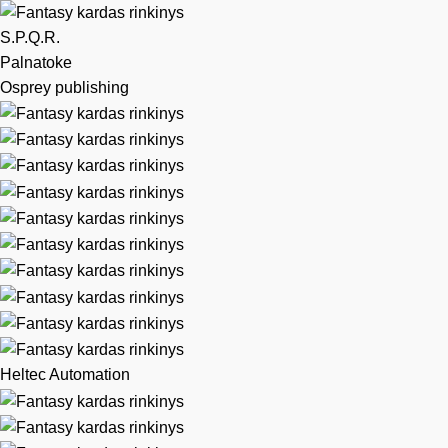
S.P.Q.R.
Palnatoke
Osprey publishing
Heltec Automation