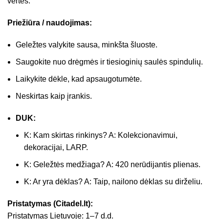
vertės.
Priežiūra / naudojimas:
Geležtes valykite sausa, minkšta šluoste.
Saugokite nuo drėgmės ir tiesioginių saulės spindulių.
Laikykite dėkle, kad apsaugotumėte.
Neskirtas kaip įrankis.
DUK:
K: Kam skirtas rinkinys? A: Kolekcionavimui,
dekoracijai, LARP.
K: Geležtės medžiaga? A: 420 nerūdijantis plienas.
K: Ar yra dėklas? A: Taip, nailono dėklas su dirželiu.
Pristatymas (Citadel.lt):
Pristatymas Lietuvoje: 1–7 d.d.