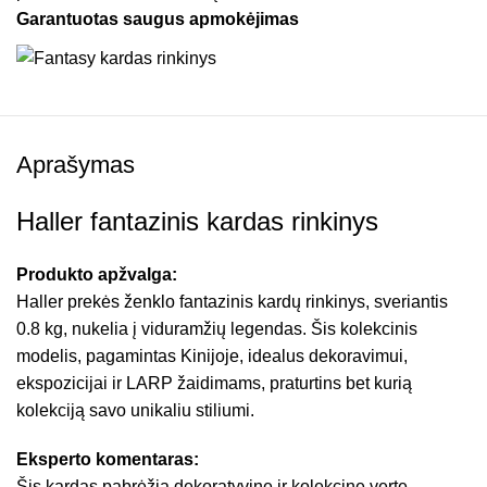
Garantuotas saugus apmokėjimas
Aprašymas
Haller fantazinis kardas rinkinys
Produkto apžvalga:
Haller prekės ženklo fantazinis kardų rinkinys, sveriantis
0.8 kg, nukelia į viduramžių legendas. Šis kolekcinis
modelis, pagamintas Kinijoje, idealus dekoravimui,
ekspozicijai ir LARP žaidimams, praturtins bet kurią
kolekciją savo unikaliu stiliumi.
Eksperto komentaras:
Šis kardas pabrėžia dekoratyvinę ir kolekcinę vertę.