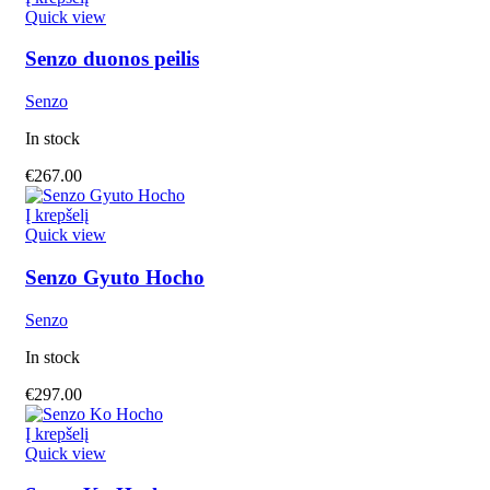
Quick view
Senzo duonos peilis
Senzo
In stock
€
267.00
Į krepšelį
Quick view
Senzo Gyuto Hocho
Senzo
In stock
€
297.00
Į krepšelį
Quick view