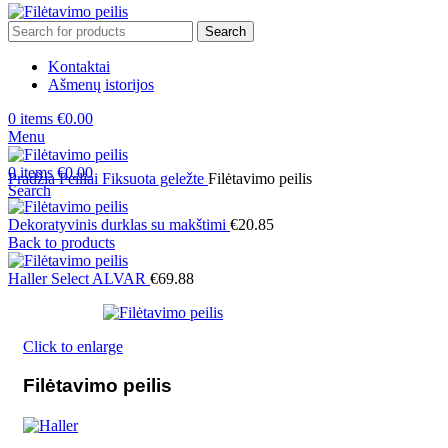
Search
Kontaktai
Ašmenų istorijos
0
items
€
0.00
Menu
0
items
€
0.00
Pradžia
Peiliai
Fiksuota geležte
Filėtavimo peilis
Search
Dekoratyvinis durklas su makštimi
€
20.85
Back to products
Haller Select ALVAR
€
69.88
Click to enlarge
Filėtavimo peilis