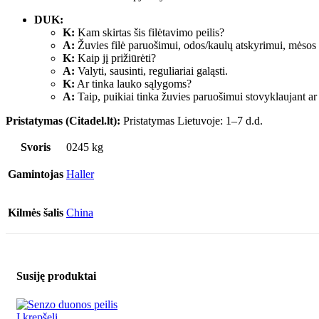
DUK:
K:
Kam skirtas šis filėtavimo peilis?
A:
Žuvies filė paruošimui, odos/kaulų atskyrimui, mėsos
K:
Kaip jį prižiūrėti?
A:
Valyti, sausinti, reguliariai galąsti.
K:
Ar tinka lauko sąlygoms?
A:
Taip, puikiai tinka žuvies paruošimui stovyklaujant ar 
Pristatymas (Citadel.lt):
Pristatymas Lietuvoje: 1–7 d.d.
Svoris
0245 kg
Gamintojas
Haller
Kilmės šalis
China
Susiję produktai
Į krepšelį