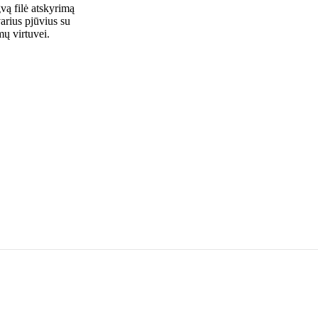
gvą filė atskyrimą
varius pjūvius su
mų virtuvei.