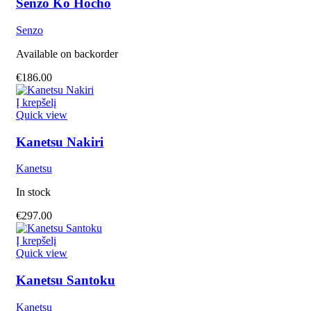
Senzo Ko Hocho
Senzo
Available on backorder
€
186.00
Į krepšelį
Quick view
Kanetsu Nakiri
Kanetsu
In stock
€
297.00
Į krepšelį
Quick view
Kanetsu Santoku
Kanetsu