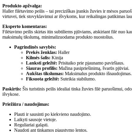
Produkto apžvalga:
Haller filėtavimo peilis – tai preciziškas įrankis žuvies ir mėsos paruoši
virtuvei, tiek stovyklavimui ar išvykoms, kur reikalingas patikimas l
Eksperto komentaras:
Filėtavimo peilis skirtas itin subtiliems pjūviams, atskiriant filė nuo ka
maksimalų tikslumą, minimalizuodama produkto nuostolius.
Pagrindinės savybės:
Prekės ženklas:
Haller
Kilmės šalis:
Kinija
Lanksti geležtė:
Prisitaiko prie pjaunamo paviršiaus.
Siauras profilis:
Mažina pasipriešinimą, švarūs pjūviai.
Aukštas tikslumas:
Maksimalus produkto išnaudojimas.
Fiksuota geležtė:
Suteikia stabilumo.
Paskirtis:
Šis turistinis peilis idealiai tinka žuvies filė paruošimui, 
išvykose.
Priežiūra / naudojimas:
Plauti ir sausinti po kiekvieno naudojimo.
Laikyti sausoje vietoje.
Reguliariai galąsti.
Naudoti ant tinkamos pjaustymo lentos.