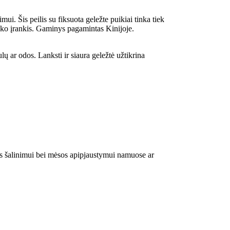
mui. Šis peilis su fiksuota geležte puikiai tinka tiek
auko įrankis. Gaminys pagamintas Kinijoje.
ulų ar odos. Lanksti ir siaura geležtė užtikrina
odos šalinimui bei mėsos apipjaustymui namuose ar