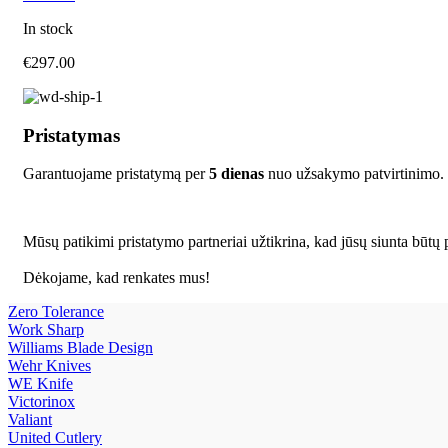
In stock
€
297.00
Pristatymas
Garantuojame pristatymą per
5 dienas
nuo užsakymo patvirtinimo.
Mūsų patikimi pristatymo partneriai užtikrina, kad jūsų siunta būtų p
Dėkojame, kad renkates mus!
Zero Tolerance
Work Sharp
Williams Blade Design
Wehr Knives
WE Knife
Victorinox
Valiant
United Cutlery