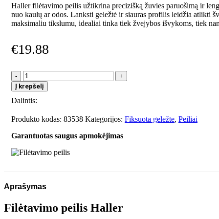
Haller filėtavimo peilis užtikrina precizišką žuvies paruošimą ir len
nuo kaulų ar odos. Lanksti geležtė ir siauras profilis leidžia atlikti š
maksimaliu tikslumu, idealiai tinka tiek žvejybos išvykoms, tiek na
€
19.88
produkto
kiekis:
Į krepšelį
Filėtavimo
Dalintis:
peilis
Produkto kodas:
83538
Kategorijos:
Fiksuota geležte
,
Peiliai
Garantuotas saugus apmokėjimas
Aprašymas
Filėtavimo peilis Haller