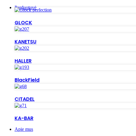
Parduotuvė
GLOCK
KANETSU
HALLER
BlackField
CITADEL
KA-BAR
Apie mus