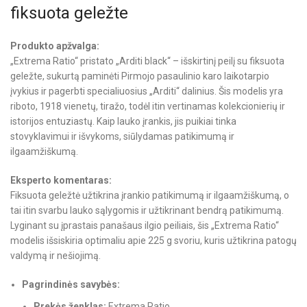
fiksuota geležte
Produkto apžvalga:
„Extrema Ratio“ pristato „Arditi black“ – išskirtinį peilį su fiksuota
geležte, sukurtą paminėti Pirmojo pasaulinio karo laikotarpio
įvykius ir pagerbti specialiuosius „Arditi“ dalinius. Šis modelis yra
riboto, 1918 vienetų, tiražo, todėl itin vertinamas kolekcionierių ir
istorijos entuziastų. Kaip lauko įrankis, jis puikiai tinka
stovyklavimui ir išvykoms, siūlydamas patikimumą ir
ilgaamžiškumą.
Eksperto komentaras:
Fiksuota geležtė užtikrina įrankio patikimumą ir ilgaamžiškumą, o
tai itin svarbu lauko sąlygomis ir užtikrinant bendrą patikimumą.
Lyginant su įprastais panašaus ilgio peiliais, šis „Extrema Ratio“
modelis išsiskiria optimaliu apie 225 g svoriu, kuris užtikrina patogų
valdymą ir nešiojimą.
Pagrindinės savybės:
Prekės ženklas:
Extrema Ratio.