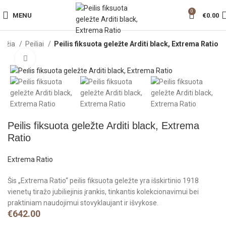
0
MENU
€
0.00
adžia
Peiliai
Peilis fiksuota geležte Arditi black, Extrema Ratio
Click to enlarge
Peilis fiksuota geležte Arditi black, Extrema
Ratio
Extrema Ratio
Šis „Extrema Ratio“ peilis fiksuota geležte yra išskirtinio 1918
vienetų tiražo jubiliejinis įrankis, tinkantis kolekcionavimui bei
praktiniam naudojimui stovyklaujant ir išvykose.
€
642.00