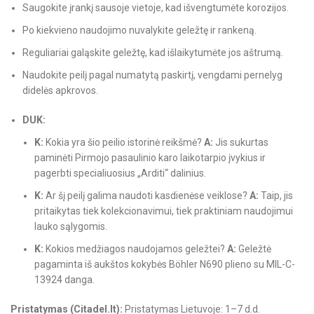
Saugokite įrankį sausoje vietoje, kad išvengtumėte korozijos.
Po kiekvieno naudojimo nuvalykite geležtę ir rankeną.
Reguliariai galąskite geležtę, kad išlaikytumėte jos aštrumą.
Naudokite peilį pagal numatytą paskirtį, vengdami pernelyg
didelės apkrovos.
DUK:
K:
Kokia yra šio peilio istorinė reikšmė?
A:
Jis sukurtas
paminėti Pirmojo pasaulinio karo laikotarpio įvykius ir
pagerbti specialiuosius „Arditi“ dalinius.
K:
Ar šį peilį galima naudoti kasdienėse veiklose?
A:
Taip, jis
pritaikytas tiek kolekcionavimui, tiek praktiniam naudojimui
lauko sąlygomis.
K:
Kokios medžiagos naudojamos geležtei?
A:
Geležtė
pagaminta iš aukštos kokybės Böhler N690 plieno su MIL-C-
13924 danga.
Pristatymas (Citadel.lt):
Pristatymas Lietuvoje: 1–7 d.d.