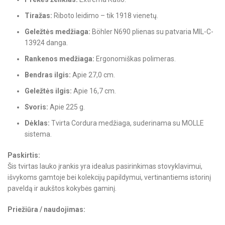
Tiražas:
Riboto leidimo – tik 1918 vienetų.
Geležtės medžiaga:
Böhler N690 plienas su patvaria MIL-C-
13924 danga.
Rankenos medžiaga:
Ergonomiškas polimeras.
Bendras ilgis:
Apie 27,0 cm.
Geležtės ilgis:
Apie 16,7 cm.
Svoris:
Apie 225 g.
Dėklas:
Tvirta Cordura medžiaga, suderinama su MOLLE
sistema.
Paskirtis:
Šis tvirtas lauko įrankis yra idealus pasirinkimas stovyklavimui,
išvykoms gamtoje bei kolekcijų papildymui, vertinantiems istorinį
paveldą ir aukštos kokybės gaminį.
Priežiūra / naudojimas: