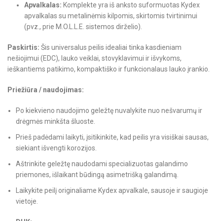
Apvalkalas:
Komplekte yra iš anksto suformuotas Kydex
apvalkalas su metalinėmis kilpomis, skirtomis tvirtinimui
(pvz., prie M.O.L.L.E. sistemos dirželio).
Paskirtis:
Šis universalus peilis idealiai tinka kasdieniam
nešiojimui (EDC), lauko veiklai, stovyklavimui ir išvykoms,
ieškantiems patikimo, kompaktiško ir funkcionalaus lauko įrankio.
Priežiūra / naudojimas:
Po kiekvieno naudojimo geležtę nuvalykite nuo nešvarumų ir
drėgmės minkšta šluoste.
Prieš padėdami laikyti, įsitikinkite, kad peilis yra visiškai sausas,
siekiant išvengti korozijos.
Aštrinkite geležtę naudodami specializuotas galandimo
priemones, išlaikant būdingą asimetrišką galandimą.
Laikykite peilį originaliame Kydex apvalkale, sausoje ir saugioje
vietoje.