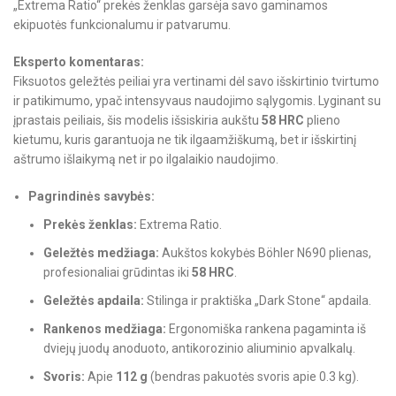
„Extrema Ratio“ prekės ženklas garsėja savo gaminamos
ekipuotės funkcionalumu ir patvarumu.
Eksperto komentaras:
Fiksuotos geležtės peiliai yra vertinami dėl savo išskirtinio tvirtumo
ir patikimumo, ypač intensyvaus naudojimo sąlygomis. Lyginant su
įprastais peiliais, šis modelis išsiskiria aukštu
58 HRC
plieno
kietumu, kuris garantuoja ne tik ilgaamžiškumą, bet ir išskirtinį
aštrumo išlaikymą net ir po ilgalaikio naudojimo.
Pagrindinės savybės:
Prekės ženklas:
Extrema Ratio.
Geležtės medžiaga:
Aukštos kokybės Böhler N690 plienas,
profesionaliai grūdintas iki
58 HRC
.
Geležtės apdaila:
Stilinga ir praktiška „Dark Stone“ apdaila.
Rankenos medžiaga:
Ergonomiška rankena pagaminta iš
dviejų juodų anoduoto, antikorozinio aliuminio apvalkalų.
Svoris:
Apie
112 g
(bendras pakuotės svoris apie 0.3 kg).