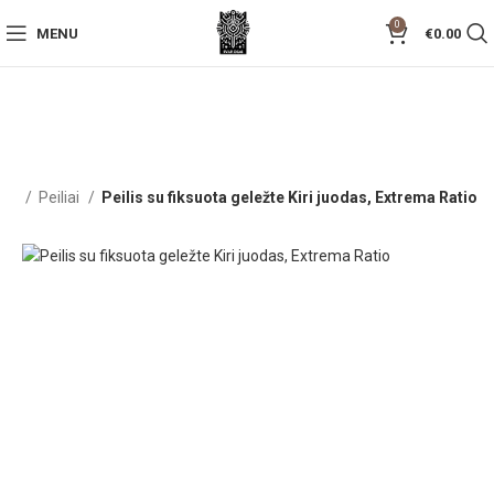
0
MENU
€
0.00
žia
Peiliai
Peilis su fiksuota geležte Kiri juodas, Extrema Ratio