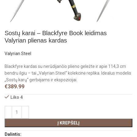
Sostų karai – Blackfyre Book leidimas
Valyrian plienas kardas
Valyrian Steel
Blackfyre kardas su nerūdijančio plieno geležte ir apie 114,3 cm
bendru ilgiu – tai „Valyrian Steel“ kolekcinė replika. Idealus modelis
„Sostų karų“ gerbėjams ir ekspozicijai.
€
389.99
Liko 4
Į KREPŠELĮ
Dalintis: