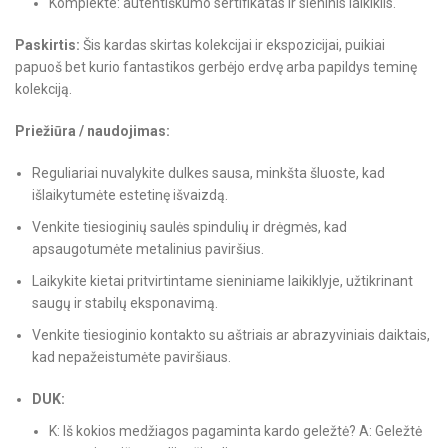
Komplekte: autentiškumo sertifikatas ir sieninis laikiklis.
Paskirtis:
Šis kardas skirtas kolekcijai ir ekspozicijai, puikiai
papuoš bet kurio fantastikos gerbėjo erdvę arba papildys teminę
kolekciją.
Priežiūra / naudojimas:
Reguliariai nuvalykite dulkes sausa, minkšta šluoste, kad
išlaikytumėte estetinę išvaizdą.
Venkite tiesioginių saulės spindulių ir drėgmės, kad
apsaugotumėte metalinius paviršius.
Laikykite kietai pritvirtintame sieniniame laikiklyje, užtikrinant
saugų ir stabilų eksponavimą.
Venkite tiesioginio kontakto su aštriais ar abrazyviniais daiktais,
kad nepažeistumėte paviršiaus.
DUK:
K: Iš kokios medžiagos pagaminta kardo geležtė? A: Geležtė