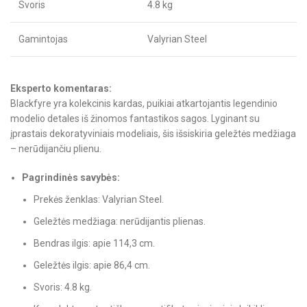
Svoris
4.8 kg
Gamintojas
Valyrian Steel
Eksperto komentaras:
Blackfyre yra kolekcinis kardas, puikiai atkartojantis legendinio
modelio detales iš žinomos fantastikos sagos. Lyginant su
įprastais dekoratyviniais modeliais, šis išsiskiria geležtės medžiaga
– nerūdijančiu plienu.
Pagrindinės savybės:
Prekės ženklas: Valyrian Steel.
Geležtės medžiaga: nerūdijantis plienas.
Bendras ilgis: apie 114,3 cm.
Geležtės ilgis: apie 86,4 cm.
Svoris: 4.8 kg.