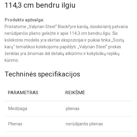
114,3 cm bendru ilgiu
Produkto apžvalga:
Pristatome „Valyrian Steel“ Blackfyre kardą, išsiskiriantį patvaria
nerūdijančio plieno geležte ir apie 114,3 cm bendru ilgiu. Šis
kolekcinis modelis yra skirtas ekspozicijai ir puikiai tinka „Sostų
karų“ tematikos kolekcijoms papildyti. „Valyrian Steel“ prekės
ženklas yra žinomas dėl detalių atkūrimo ir kokybiškų replikų
kūrimo.
Techninės specifikacijos
PARAMETRAS
REIKŠMĖ
Medžiaga
plienas
Plienas
nerūdijantis plienas