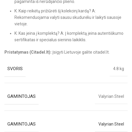
pagaminta iš nerūdijančio plieno.
K: Kaip reikėtų prižiūrėti šį kolekcinį kardą? A:
Rekomenduojama valyti sausu skudurėliu ir laikyti sausoje
vietoje.
K: Kas įeina į komplektą? A: Į komplektą įeina autentiškumo
sertifikatas ir specialus sieninis laikiklis.
Pristatymas (Citadel.lt):
Įsigyti Lietuvoje galite citadel.lt.
SVORIS
4.8 kg
GAMINTOJAS
Valyrian Steel
GAMINTOJAS
Valyrian Steel