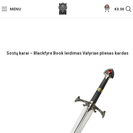
0
MENU
€
0.00
i
Sostų karai – Blackfyre Book leidimas Valyrian plienas kardas