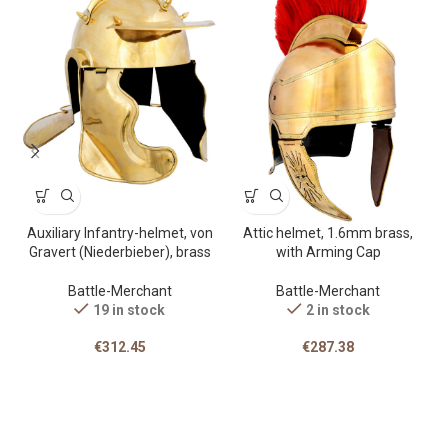
Auxiliary Infantry-helmet, von
Attic helmet, 1.6mm brass,
Gravert (Niederbieber), brass
with Arming Cap
Battle-Merchant
Battle-Merchant
19 in stock
2 in stock
€
312.45
€
287.38