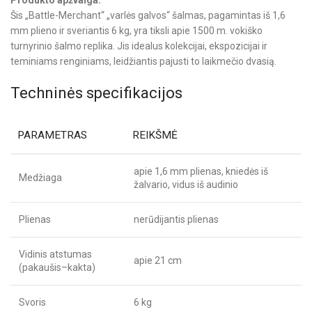
Šis „Battle-Merchant“ „varlės galvos“ šalmas, pagamintas iš 1,6
mm plieno ir sveriantis 6 kg, yra tiksli apie 1500 m. vokiško
turnyrinio šalmo replika. Jis idealus kolekcijai, ekspozicijai ir
teminiams renginiams, leidžiantis pajusti to laikmečio dvasią.
Techninės specifikacijos
PARAMETRAS
REIKŠMĖ
apie 1,6 mm plienas, kniedės iš
Medžiaga
žalvario, vidus iš audinio
Plienas
nerūdijantis plienas
Vidinis atstumas
apie 21 cm
(pakaušis–kakta)
Svoris
6 kg