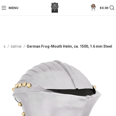
0
MENU
€
0.00
džia
šalmai
German Frog-Mouth Helm, ca. 1500, 1.6 mm Steel