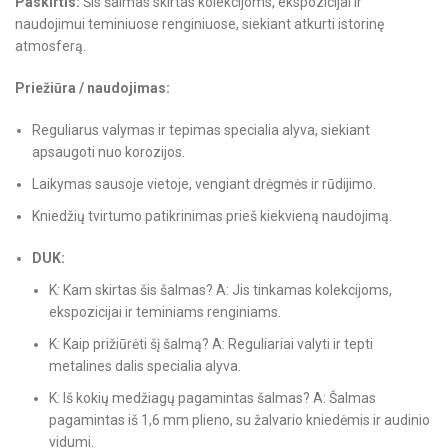
Paskirtis:
Šis šalmas skirtas kolekcijoms, ekspozicijai ir
naudojimui teminiuose renginiuose, siekiant atkurti istorinę
atmosferą.
Priežiūra / naudojimas:
Reguliarus valymas ir tepimas specialia alyva, siekiant
apsaugoti nuo korozijos.
Laikymas sausoje vietoje, vengiant drėgmės ir rūdijimo.
Kniedžių tvirtumo patikrinimas prieš kiekvieną naudojimą.
DUK:
K: Kam skirtas šis šalmas? A: Jis tinkamas kolekcijoms,
ekspozicijai ir teminiams renginiams.
K: Kaip prižiūrėti šį šalmą? A: Reguliariai valyti ir tepti
metalines dalis specialia alyva.
K: Iš kokių medžiagų pagamintas šalmas? A: Šalmas
pagamintas iš 1,6 mm plieno, su žalvario kniedėmis ir audinio
vidumi.