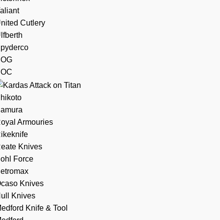
aliant
nited Cutlery
lfberth
pyderco
SOG
SOC
hikoto
amura
oyal Armouries
ikeknife
eate Knives
ohl Force
etromax
caso Knives
ull Knives
edford Knife & Tool