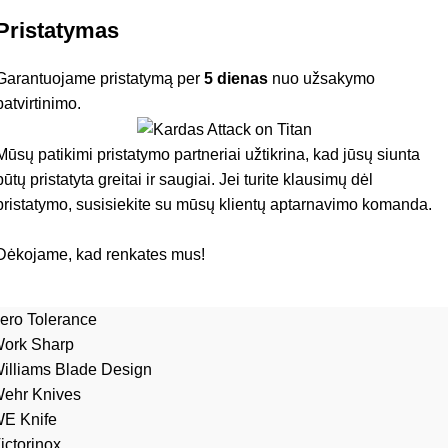
Pristatymas
Garantuojame pristatymą per
5 dienas
nuo užsakymo
patvirtinimo.
Mūsų patikimi pristatymo partneriai užtikrina, kad jūsų siunta
būtų pristatyta greitai ir saugiai. Jei turite klausimų dėl
pristatymo, susisiekite su mūsų klientų aptarnavimo komanda.
Dėkojame, kad renkates mus!
ero Tolerance
ork Sharp
illiams Blade Design
ehr Knives
E Knife
ictorinox