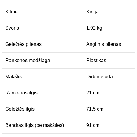
Kilmė
Kinija
Svoris
1.92 kg
Geležtės plienas
Anglinis plienas
Rankenos medžiaga
Plastikas
Makštis
Dirbtinė oda
Rankenos ilgis
21 cm
Geležtės ilgis
71,5 cm
Bendras ilgis (be makšties)
91 cm