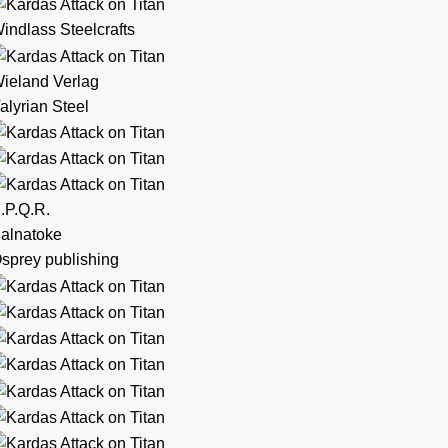
indlass Steelcrafts
ieland Verlag
alyrian Steel
.P.Q.R.
alnatoke
sprey publishing