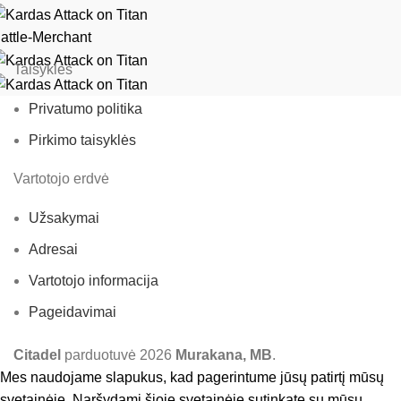
attle-Merchant
Taisyklės
Privatumo politika
Pirkimo taisyklės
Vartotojo erdvė
Užsakymai
Adresai
Vartotojo informacija
Pageidavimai
Citadel
parduotuvė
2026
Murakana, MB
.
Mes naudojame slapukus, kad pagerintume jūsų patirtį mūsų
svetainėje. Naršydami šioje svetainėje sutinkate su mūsų