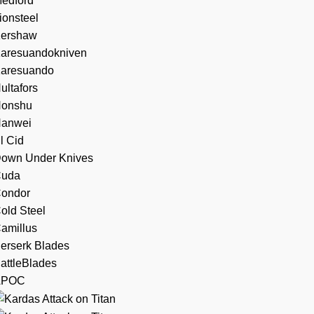
edford
ionsteel
ershaw
aresuandokniven
aresuando
ultafors
onshu
anwei
l Cid
own Under Knives
uda
ondor
old Steel
amillus
erserk Blades
attleBlades
APOC