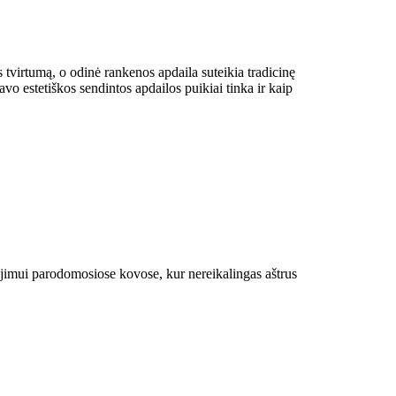
 tvirtumą, o odinė rankenos apdaila suteikia tradicinę
o estetiškos sendintos apdailos puikiai tinka ir kaip
jimui parodomosiose kovose, kur nereikalingas aštrus