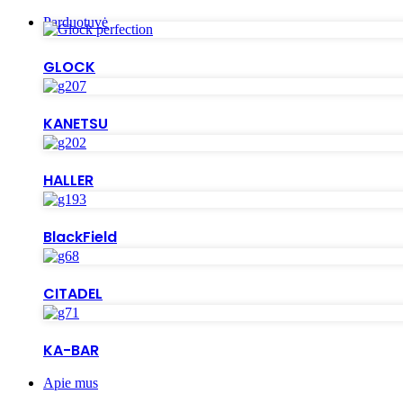
Parduotuvė
GLOCK
KANETSU
HALLER
BlackField
CITADEL
KA-BAR
Apie mus