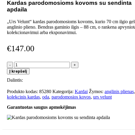
Kardas parodomosioms kovoms su sendinta
apdaila
„Urs Velunt“ kardas parodomosioms kovoms, kurio 70 cm ilgio gel
anglinio plieno. Bendras gaminio ilgis – 88 cm, o rankena apvyniot
kolekcionavimui arba eksponavimui.
€
147.00
produkto
kiekis:
Į krepšelį
Kardas
Dalintis:
parodomosioms
kovoms
su
Produkto kodas:
85280
Kategorija:
Kardai
Žymos:
anglinis plienas
,
sendinta
kolekcinis kardas
,
oda
,
parodomosios kovos
,
urs velunt
apdaila
Garantuotas saugus apmokėjimas