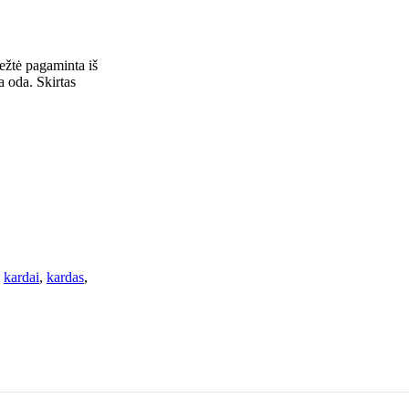
ežtė pagaminta iš
a oda. Skirtas
kardai
,
kardas
,