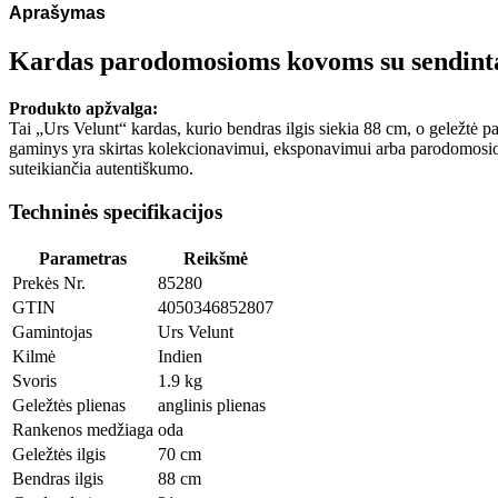
Aprašymas
Kardas parodomosioms kovoms su sendinta 
Produkto apžvalga:
Tai „Urs Velunt“ kardas, kurio bendras ilgis siekia 88 cm, o geležtė p
gaminys yra skirtas kolekcionavimui, eksponavimui arba parodomosi
suteikiančia autentiškumo.
Techninės specifikacijos
Parametras
Reikšmė
Prekės Nr.
85280
GTIN
4050346852807
Gamintojas
Urs Velunt
Kilmė
Indien
Svoris
1.9 kg
Geležtės plienas
anglinis plienas
Rankenos medžiaga
oda
Geležtės ilgis
70 cm
Bendras ilgis
88 cm