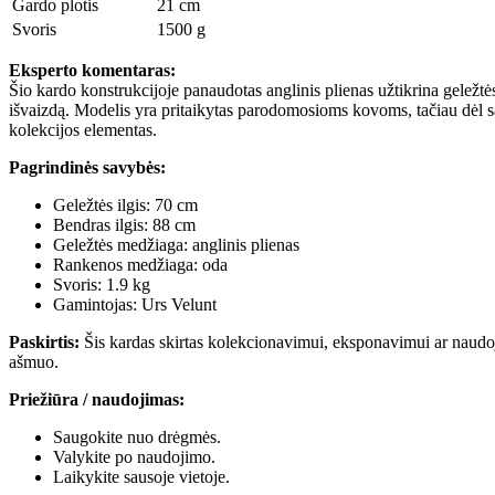
Gardo plotis
21 cm
Svoris
1500 g
Eksperto komentaras:
Šio kardo konstrukcijoje panaudotas anglinis plienas užtikrina geležtės
išvaizdą. Modelis yra pritaikytas parodomosioms kovoms, tačiau dėl sav
kolekcijos elementas.
Pagrindinės savybės:
Geležtės ilgis: 70 cm
Bendras ilgis: 88 cm
Geležtės medžiaga: anglinis plienas
Rankenos medžiaga: oda
Svoris: 1.9 kg
Gamintojas: Urs Velunt
Paskirtis:
Šis kardas skirtas kolekcionavimui, eksponavimui ar naudo
ašmuo.
Priežiūra / naudojimas:
Saugokite nuo drėgmės.
Valykite po naudojimo.
Laikykite sausoje vietoje.