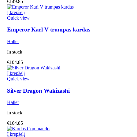
€
149.85
Į krepšelį
Quick view
Emperor Karl V trumpas kardas
Haller
In stock
€
104.85
Į krepšelį
Quick view
Silver Dragon Wakizashi
Haller
In stock
€
164.85
Į krepšelį