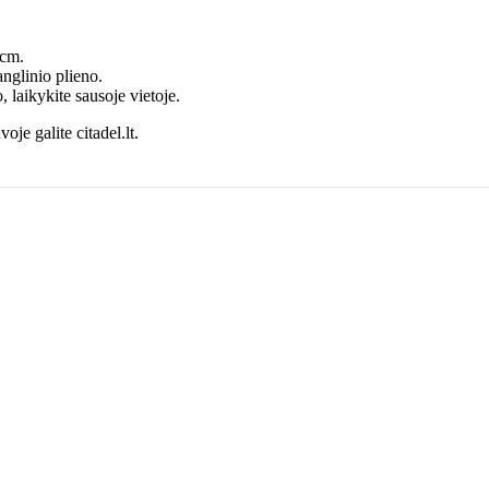
 cm.
nglinio plieno.
laikykite sausoje vietoje.
oje galite citadel.lt.