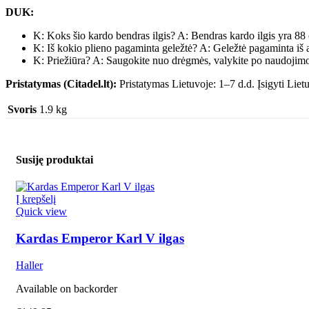
DUK:
K: Koks šio kardo bendras ilgis? A: Bendras kardo ilgis yra 88
K: Iš kokio plieno pagaminta geležtė? A: Geležtė pagaminta iš a
K: Priežiūra? A: Saugokite nuo drėgmės, valykite po naudojimo, 
Pristatymas (Citadel.lt):
Pristatymas Lietuvoje: 1–7 d.d. Įsigyti Lietuv
Svoris
1.9 kg
Susiję produktai
Į krepšelį
Quick view
Kardas Emperor Karl V ilgas
Haller
Available on backorder