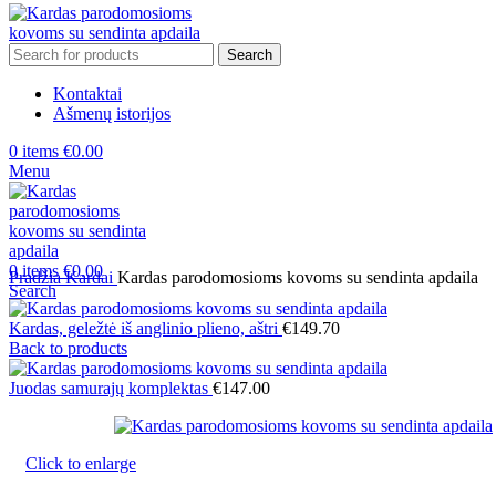
Search
Kontaktai
Ašmenų istorijos
0
items
€
0.00
Menu
0
items
€
0.00
Pradžia
Kardai
Kardas parodomosioms kovoms su sendinta apdaila
Search
Kardas, geležtė iš anglinio plieno, aštri
€
149.70
Back to products
Juodas samurajų komplektas
€
147.00
Click to enlarge