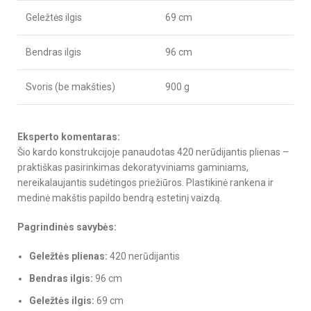
Geležtės ilgis
69 cm
Bendras ilgis
96 cm
Svoris (be makšties)
900 g
Eksperto komentaras:
Šio kardo konstrukcijoje panaudotas 420 nerūdijantis plienas –
praktiškas pasirinkimas dekoratyviniams gaminiams,
nereikalaujantis sudėtingos priežiūros. Plastikinė rankena ir
medinė makštis papildo bendrą estetinį vaizdą.
Pagrindinės savybės:
Geležtės plienas:
420 nerūdijantis
Bendras ilgis:
96 cm
Geležtės ilgis:
69 cm