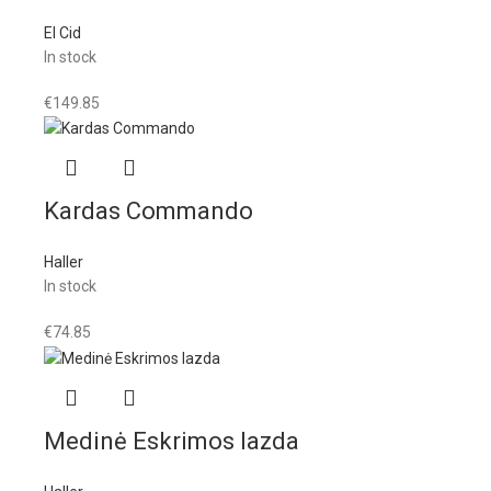
El Cid
In stock
€
149.85
Kardas Commando
Haller
In stock
€
74.85
Medinė Eskrimos lazda