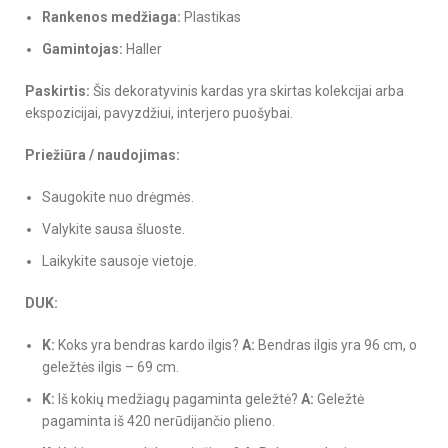
Rankenos medžiaga:
Plastikas
Gamintojas:
Haller
Paskirtis:
Šis dekoratyvinis kardas yra skirtas kolekcijai arba
ekspozicijai, pavyzdžiui, interjero puošybai.
Priežiūra / naudojimas:
Saugokite nuo drėgmės.
Valykite sausa šluoste.
Laikykite sausoje vietoje.
DUK:
K:
Koks yra bendras kardo ilgis?
A:
Bendras ilgis yra 96 cm, o
geležtės ilgis – 69 cm.
K:
Iš kokių medžiagų pagaminta geležtė?
A:
Geležtė
pagaminta iš 420 nerūdijančio plieno.