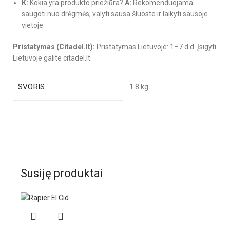
K:
Kokia yra produkto priežiūra?
A:
Rekomenduojama
saugoti nuo drėgmės, valyti sausa šluoste ir laikyti sausoje
vietoje.
Pristatymas (Citadel.lt):
Pristatymas Lietuvoje: 1–7 d.d. Įsigyti
Lietuvoje galite citadel.lt.
SVORIS
1.8 kg
Susiję produktai