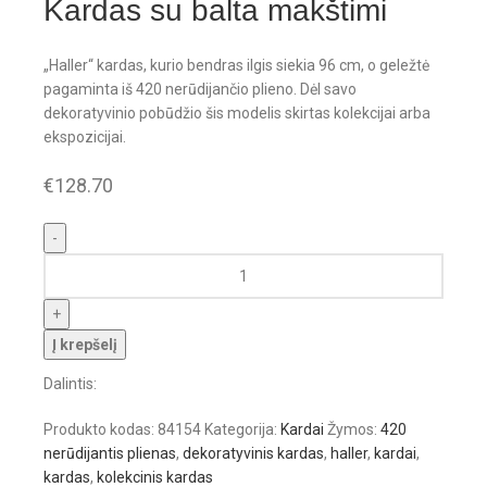
Kardas su balta makštimi
„Haller“ kardas, kurio bendras ilgis siekia 96 cm, o geležtė
pagaminta iš 420 nerūdijančio plieno. Dėl savo
dekoratyvinio pobūdžio šis modelis skirtas kolekcijai arba
ekspozicijai.
€
128.70
Į krepšelį
Dalintis:
Produkto kodas:
84154
Kategorija:
Kardai
Žymos:
420
nerūdijantis plienas
,
dekoratyvinis kardas
,
haller
,
kardai
,
kardas
,
kolekcinis kardas