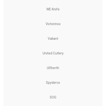
WE Knife
Victorinox
Valiant
United Cutlery
Ulfberth
Spyderco
SOG