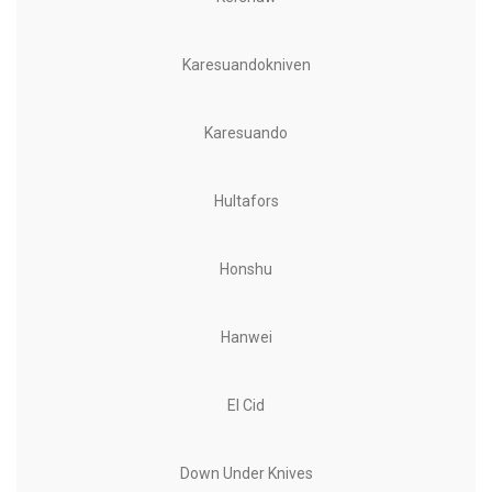
Karesuandokniven
Karesuando
Hultafors
Honshu
Hanwei
El Cid
Down Under Knives