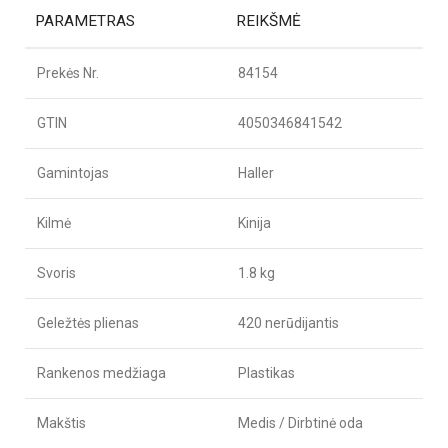
PARAMETRAS
REIKŠMĖ
Prekės Nr.
84154
GTIN
4050346841542
Gamintojas
Haller
Kilmė
Kinija
Svoris
1.8 kg
Geležtės plienas
420 nerūdijantis
Rankenos medžiaga
Plastikas
Makštis
Medis / Dirbtinė oda