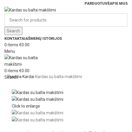
PARDUOTUVĖ
APIE MUS
Search
KONTAKTAI
AŠMENŲ ISTORIJOS
0
items
€
0.00
Menu
0
items
€
0.00
Pradžia
Kardai
Kardas su balta makštimi
Search
Click to enlarge