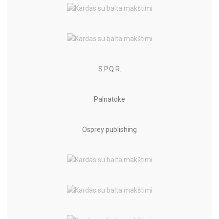
S.P.Q.R.
Palnatoke
Osprey publishing