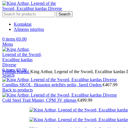
Search
Kontaktai
Ašmenų istorijos
0
items
€
0.00
Menu
0
items
€
0.00
Pradžia
Kardai
King Arthur, Legend of the Sword, Excalibur kardas 
Search
Camillus SKOL, fiksuotos geležtės peilis, Jared Ogden
€
467.99
Back to products
Cold Steel Trail Master, CPM 3V plienas
€
499.99