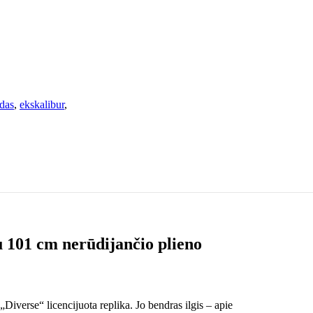
rdas
,
ekskalibur
,
u 101 cm nerūdijančio plieno
Diverse“ licencijuota replika. Jo bendras ilgis – apie