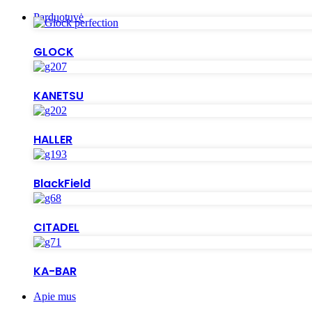
Parduotuvė
GLOCK
KANETSU
HALLER
BlackField
CITADEL
KA-BAR
Apie mus