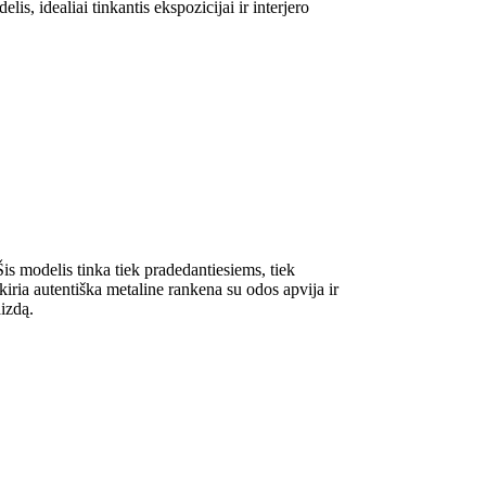
is, idealiai tinkantis ekspozicijai ir interjero
Šis modelis tinka tiek pradedantiesiems, tiek
skiria autentiška metaline rankena su odos apvija ir
aizdą.