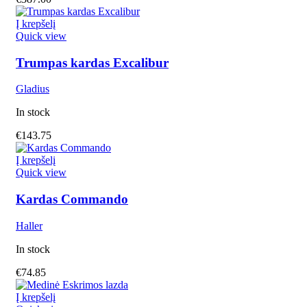
Į krepšelį
Quick view
Trumpas kardas Excalibur
Gladius
In stock
€
143.75
Į krepšelį
Quick view
Kardas Commando
Haller
In stock
€
74.85
Į krepšelį