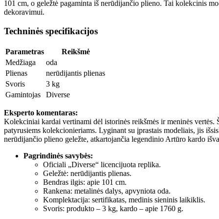
101 cm, o geležtė pagaminta iš nerūdijančio plieno. Tai kolekcinis model
dekoravimui.
Techninės specifikacijos
Parametras
Reikšmė
Medžiaga
oda
Plienas
nerūdijantis plienas
Svoris
3 kg
Gamintojas
Diverse
Eksperto komentaras:
Kolekciniai kardai vertinami dėl istorinės reikšmės ir meninės vertės. 
patyrusiems kolekcionieriams. Lyginant su įprastais modeliais, jis išsi
nerūdijančio plieno geležte, atkartojančia legendinio Artūro kardo išv
Pagrindinės savybės:
Oficiali „Diverse“ licencijuota replika.
Geležtė: nerūdijantis plienas.
Bendras ilgis: apie 101 cm.
Rankena: metalinės dalys, apvyniota oda.
Komplektacija: sertifikatas, medinis sieninis laikiklis.
Svoris: produkto – 3 kg, kardo – apie 1760 g.