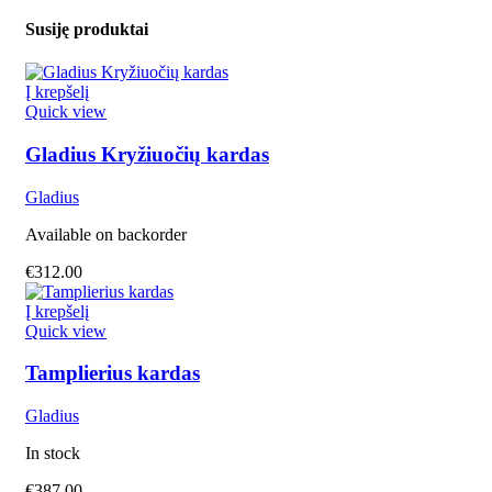
Susiję produktai
Į krepšelį
Quick view
Gladius Kryžiuočių kardas
Gladius
Available on backorder
€
312.00
Į krepšelį
Quick view
Tamplierius kardas
Gladius
In stock
€
387.00