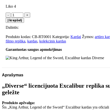
Liko 4
produkto
kiekis:
Į krepšelį
King
Dalintis:
Arthur,
Legend
of
Produkto kodas:
CB-RT0001
Kategorija:
Kardai
Žymos:
artūro ka
the
filmo replika
,
kardas
,
kolekcinis kardas
Sword,
Garantuotas saugus apmokėjimas
Excalibur
kardas
Diverse
Aprašymas
„Diverse“ licencijuota Excalibur replika s
geležte
Produkto apžvalga:
Šis „King Arthur, Legend of the Sword“ Excalibur kardas yra oficiali „