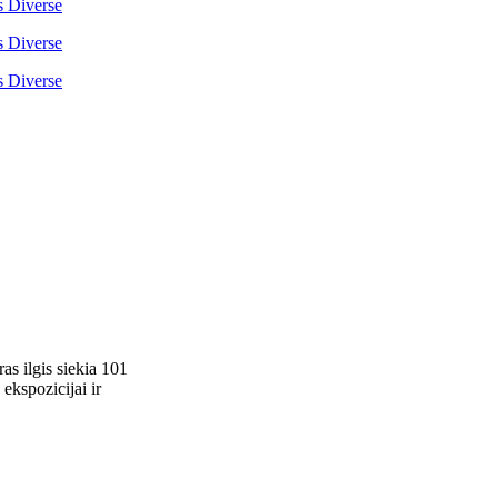
as ilgis siekia 101
 ekspozicijai ir