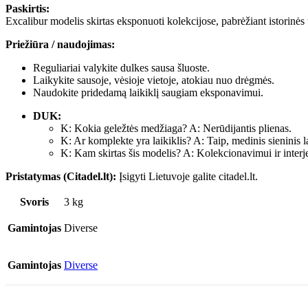
Paskirtis:
Excalibur modelis skirtas eksponuoti kolekcijose, pabrėžiant istorinės 
Priežiūra / naudojimas:
Reguliariai valykite dulkes sausa šluoste.
Laikykite sausoje, vėsioje vietoje, atokiau nuo drėgmės.
Naudokite pridedamą laikiklį saugiam eksponavimui.
DUK:
K: Kokia geležtės medžiaga? A: Nerūdijantis plienas.
K: Ar komplekte yra laikiklis? A: Taip, medinis sieninis la
K: Kam skirtas šis modelis? A: Kolekcionavimui ir inter
Pristatymas (Citadel.lt):
Įsigyti Lietuvoje galite citadel.lt.
Svoris
3 kg
Gamintojas
Diverse
Gamintojas
Diverse