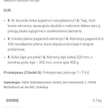
laikykite sausoje vietoje.
DUK:
K:
Ar šis peilis tinka žygiams ir stovyklavimui?
A:
Taip, tvirti
bowie ašmenys, apsauginis skydelis ir nailoninis dėklas daro jį
patogų lauko sąlygomis ir sunkesniems darbams.
K:
Iš kokio plieno pagaminti ašmenys?
A:
Ašmenys pagaminti iš
420 nerūdijančio plieno, kuris atsparus korozijai ir lengvai
prižiūrimas.
K:
Kokio ilgio yra peilis?
A:
Ašmenų ilgis siekia 220 mm, o
bendras peilio ilgis – 355 mm, svoris apie 400 g.
Pristatymas (Citadel.lt):
Pristatymas Lietuvoje: 1–7 d.d.
Gamintojas:
Haller Stahlwarenhaus GmbH, Am Gartennest 1, 74544
Michelbach an der Bilz, Vokietija.
SVORIS
0.7 kg