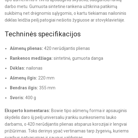
darbo metu. Gumuota sintetinė rankena užtikrina patikimą
sukibimą net drėgnomis sąlygomis, o kartu tiekiamas nailoninis
dėklas leidžia peilį patogiai nešiotis žygiuose ar stovyklavietėje.
Techninės specifikacijos
Ašmenų plienas:
420 nerūdijantis plienas
Rankenos medžiaga:
sintetinė, gumuota danga
Dėklas:
nailonas
Ašmenų ilgis:
220 mm
Bendras ilgis:
355 mm
Svoris:
400 g
Eksperto komentaras:
Bowie tipo ašmenų forma ir apsauginis
skydelis daro šį peilį universaliu įrankiu sunkesniems lauko
darbams, o 420 nerūdijantis plienas atsparus korozijai ir lengvai
prižiūrimas. Toks derinys ypač vertinamas tarp žygeivių, kuriems
svarbus patvarumas ir saugus valdymas.