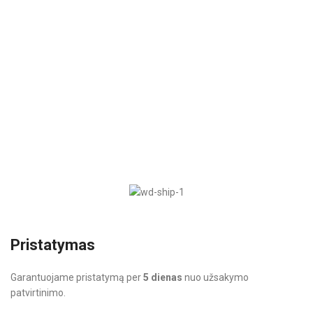
T
Pristatymas
Garantuojame pristatymą per
5 dienas
nuo užsakymo
patvirtinimo.