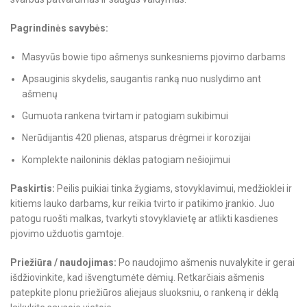
Pagrindinės savybės:
Masyvūs bowie tipo ašmenys sunkesniems pjovimo darbams
Apsauginis skydelis, saugantis ranką nuo nuslydimo ant
ašmenų
Gumuota rankena tvirtam ir patogiam sukibimui
Nerūdijantis 420 plienas, atsparus drėgmei ir korozijai
Komplekte nailoninis dėklas patogiam nešiojimui
Paskirtis:
Peilis puikiai tinka žygiams, stovyklavimui, medžioklei ir
kitiems lauko darbams, kur reikia tvirto ir patikimo įrankio. Juo
patogu ruošti malkas, tvarkyti stovyklavietę ar atlikti kasdienes
pjovimo užduotis gamtoje.
Priežiūra / naudojimas:
Po naudojimo ašmenis nuvalykite ir gerai
išdžiovinkite, kad išvengtumėte dėmių. Retkarčiais ašmenis
patepkite plonu priežiūros aliejaus sluoksniu, o rankeną ir dėklą