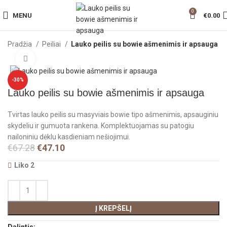
0
MENU
€
0.00
Pradžia
Peiliai
Lauko peilis su bowie ašmenimis ir apsauga
Click to enlarge
-30%
Lauko peilis su bowie ašmenimis ir apsauga
Tvirtas lauko peilis su masyviais bowie tipo ašmenimis, apsauginiu
skydeliu ir gumuota rankena. Komplektuojamas su patogiu
nailoniniu dėklu kasdieniam nešiojimui.
€
67.28
€
47.10
Liko 2
Į KREPŠELĮ