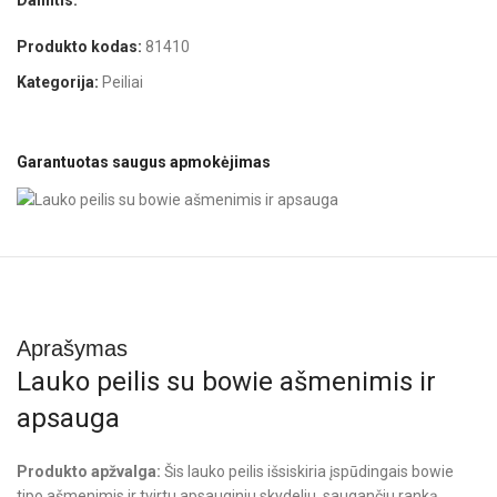
Dalintis:
Produkto kodas:
81410
Kategorija:
Peiliai
Garantuotas saugus apmokėjimas
Aprašymas
Lauko peilis su bowie ašmenimis ir
apsauga
Produkto apžvalga:
Šis lauko peilis išsiskiria įspūdingais bowie
tipo ašmenimis ir tvirtu apsauginiu skydeliu, saugančiu ranką