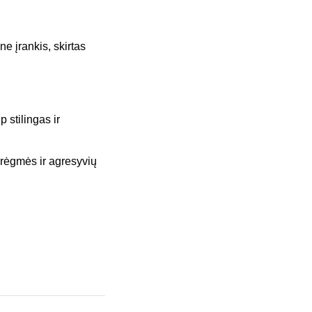
e įrankis, skirtas
p stilingas ir
 drėgmės ir agresyvių