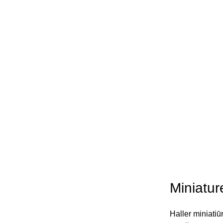
Miniatu
Haller miniatiū