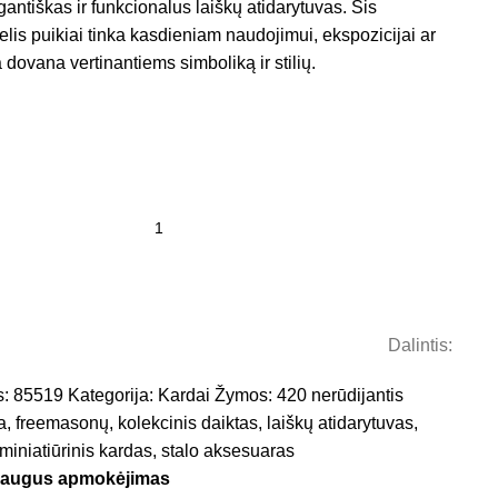
gantiškas ir funkcionalus laiškų atidarytuvas. Šis
lis puikiai tinka kasdieniam naudojimui, ekspozicijai ar
dovana vertinantiems simboliką ir stilių.
Dalintis:
s:
85519
Kategorija:
Kardai
Žymos:
420 nerūdijantis
a
,
freemasonų
,
kolekcinis daiktas
,
laiškų atidarytuvas
,
miniatiūrinis kardas
,
stalo aksesuaras
saugus apmokėjimas