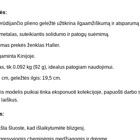
ės:
rūdijančio plieno geležtė užtikrina ilgaamžiškumą ir atsparumą 
metalas, suteikiantis solidumo ir patogų suėmimą.
mas prekės ženklas Haller.
minta Kinijoje.
as, tik 0.092 kg (92 g), idealus patogiam naudojimui.
cm, geležtės ilgis: 19,5 cm.
is modelis puikiai tinka eksponuoti kolekcijoje, papuošti darbo st
i laiškus.
s:
šta šluoste, kad išlaikytumėte blizgesį.
 agresyviomis cheminėmis medžiagomis ir drėgme.