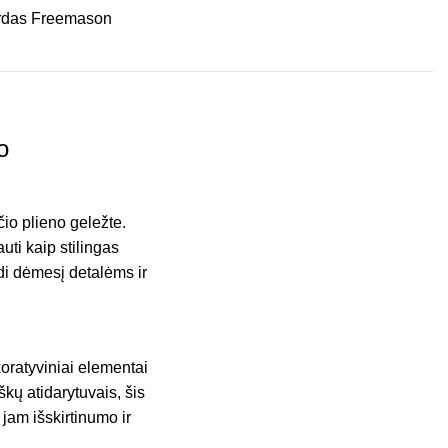
o
io plieno geležte.
uti kaip stilingas
ndi dėmesį detalėms ir
koratyviniai elementai
škų atidarytuvais, šis
 jam išskirtinumo ir