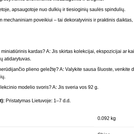
etoje, apsaugotoje nuo dulkių ir tiesioginių saulės spindulių.
 mechaniniam poveikiui – tai dekoratyvinis ir praktinis daiktas, n
miniatiūrinis kardas? A: Jis skirtas kolekcijai, ekspozicijai ar kai
ų atidarytuvas.
 nerūdijančio plieno geležtę? A: Valykite sausa šluoste, venkite
ių.
lekcinio modelio svoris? A: Jis sveria vos 92 g.
t):
Pristatymas Lietuvoje: 1–7 d.d.
0.092 kg