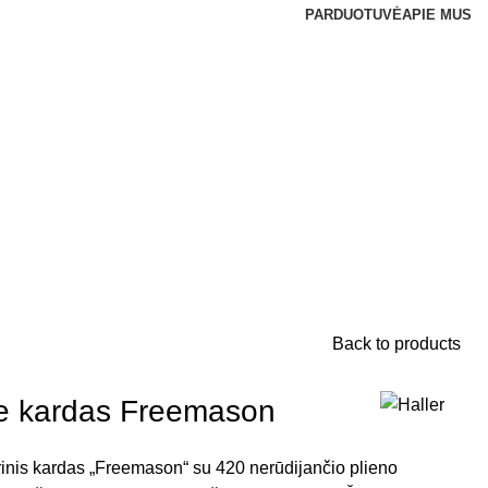
PARDUOTUVĖ
APIE MUS
Back to products
re kardas Freemason
rinis kardas „Freemason“ su 420 nerūdijančio plieno