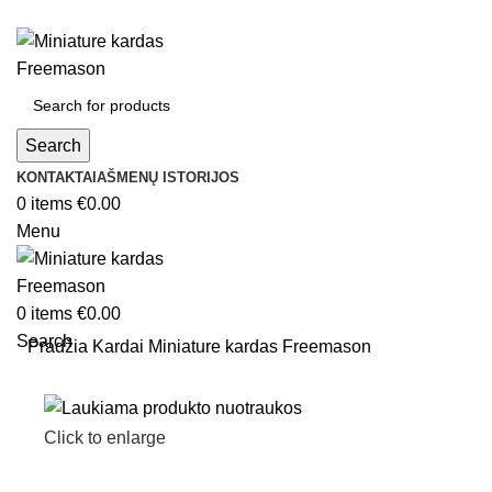
Search
KONTAKTAI
AŠMENŲ ISTORIJOS
0
items
€
0.00
Menu
0
items
€
0.00
Search
Pradžia
Kardai
Miniature kardas Freemason
Click to enlarge