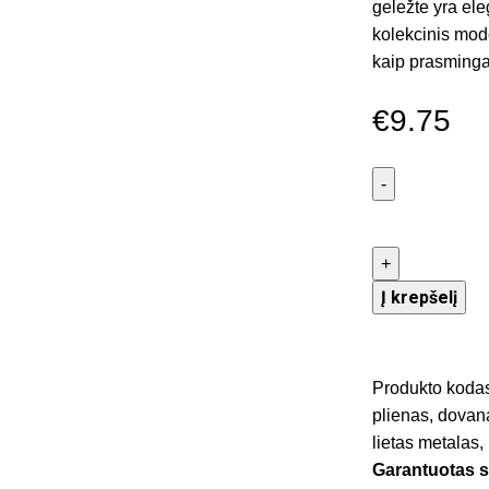
geležte yra ele
kolekcinis mode
kaip prasminga 
€
9.75
Į krepšelį
Produkto koda
plienas
,
dovan
lietas metalas
,
Garantuotas 