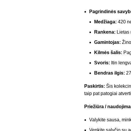
Pagrindinės savyb
Medžiaga:
420 ne
Rankena:
Lietas 
Gamintojas:
Žino
Kilmės šalis:
Paga
Svoris:
Itin lengv
Bendras ilgis:
27 
Paskirtis:
Šis kolekcin
taip pat patogiai atvert
Priežiūra / naudojima
Valykite sausa, mink
Venkite sąlyčio su