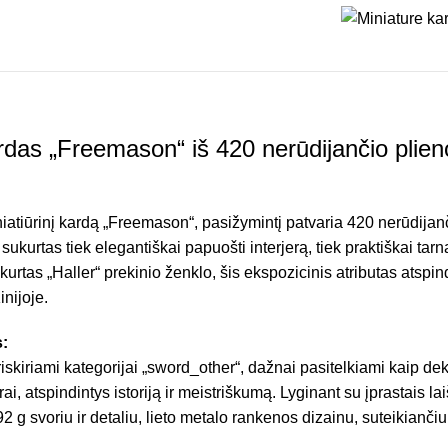
ardas „Freemason“ iš 420 nerūdijančio plien
niatiūrinį kardą „Freemason“, pasižymintį patvaria 420 nerūdijanč
ukurtas tiek elegantiškai papuošti interjerą, tiek praktiškai tarna
kurtas „Haller“ prekinio ženklo, šis ekspozicinis atributas atspi
nijoje.
:
priskiriami kategorijai „sword_other“, dažnai pasitelkiami kaip de
i, atspindintys istoriją ir meistriškumą. Lyginant su įprastais lai
92 g svoriu ir detaliu, lieto metalo rankenos dizainu, suteikiančiu