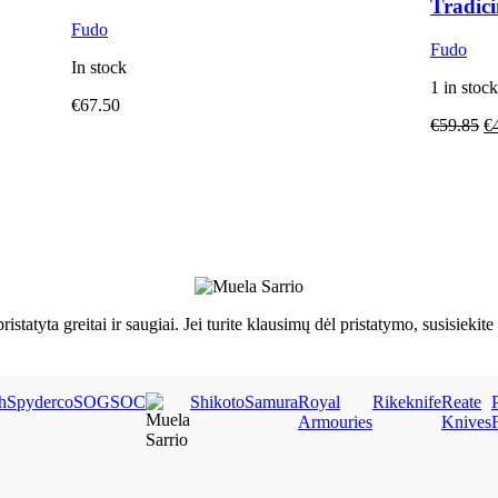
Tradici
Fudo
Fudo
In stock
1 in stock
€
67.50
€
59.85
€
ristatyta greitai ir saugiai. Jei turite klausimų dėl pristatymo, susisie
h
Spyderco
SOG
SOC
Shikoto
Samura
Royal
Rikeknife
Reate
Armouries
Knives