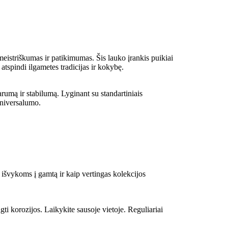
 meistriškumas ir patikimumas. Šis lauko įrankis puikiai
atspindi ilgametes tradicijas ir kokybę.
arumą ir stabilumą. Lyginant su standartiniais
universalumo.
 išvykoms į gamtą ir kaip vertingas kolekcijos
gti korozijos. Laikykite sausoje vietoje. Reguliariai