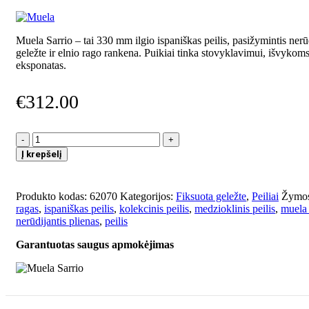
Muela Sarrio – tai 330 mm ilgio ispaniškas peilis, pasižymintis nerū
geležte ir elnio rago rankena. Puikiai tinka stovyklavimui, išvykoms
eksponatas.
€
312.00
produkto
kiekis:
Į krepšelį
Muela
Sarrio
Produkto kodas:
62070
Kategorijos:
Fiksuota geležte
,
Peiliai
Žymos
ragas
,
ispaniškas peilis
,
kolekcinis peilis
,
medzioklinis peilis
,
muela 
nerūdijantis plienas
,
peilis
Garantuotas saugus apmokėjimas