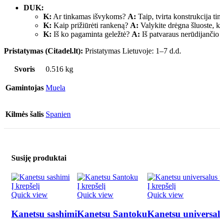
DUK:
K:
Ar tinkamas išvykoms?
A:
Taip, tvirta konstrukcija t
K:
Kaip prižiūrėti rankeną?
A:
Valykite drėgna šluoste, ka
K:
Iš ko pagaminta geležtė?
A:
Iš patvaraus nerūdijanč
Pristatymas (Citadel.lt):
Pristatymas Lietuvoje: 1–7 d.d.
Svoris
0.516 kg
Gamintojas
Muela
Kilmės šalis
Spanien
Susiję produktai
Į krepšelį
Į krepšelį
Į krepšelį
Quick view
Quick view
Quick view
Kanetsu sashimi
Kanetsu Santoku
Kanetsu universalu