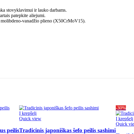
inka stovyklavimui ir lauko darbams.
rtais patepkite aliejumi.
io molibdeno-vanadžio plieno (X50CrMoV15).
-30%
Į krepšelį
Quick view
Į krepšelį
Quick vi
s peilis
Tradicinis japoniškas šefo peilis sashimi