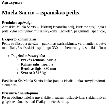
Aprašymas
Muela Sarrio – ispaniškas peilis
Produkto apžvalga:
Atraskite Muela Sarrio – išskirtinį ispanišką peilį, kuriame susijungia
pritaikytas stovyklavimui ir išvykoms. „Muela“, pagaminta Ispanijoje, 
Eksperto komentaras:
Peilis su fiksuota geležte – patikimas pasirinkimas, vertinantiems patv
modeliais, šis išsiskiria įspūdingu 330 mm bendru ilgiu, suteikiančiu 
Pagrindinės savybės:
Prekės ženklas:
Muela
Kilmės šalis:
Ispanija
Bendras ilgis:
330 mm
Svoris:
0.516 kg
Paskirtis:
Šis Muela Sarrio lauko įrankis idealiai tinka stovyklavimui,
elementas.
Priežiūra / naudojimas:
Po naudojimo geležtę nuvalykite ir sausai nušluostykite, siekiant išven
galąskite ašmenis, kad išlaikytumėte aštrumą.