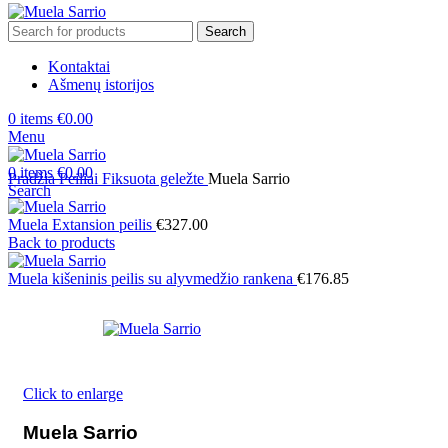
Search
Kontaktai
Ašmenų istorijos
0
items
€
0.00
Menu
0
items
€
0.00
Pradžia
Peiliai
Fiksuota geležte
Muela Sarrio
Search
Muela Extansion peilis
€
327.00
Back to products
Muela kišeninis peilis su alyvmedžio rankena
€
176.85
Click to enlarge
Muela Sarrio