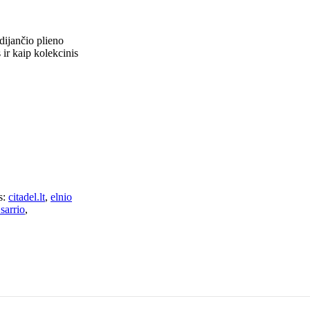
dijančio plieno
 ir kaip kolekcinis
:
citadel.lt
,
elnio
sarrio
,