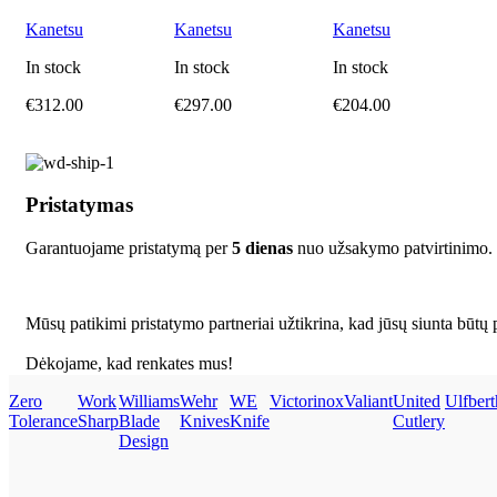
Kanetsu
Kanetsu
Kanetsu
In stock
In stock
In stock
€
312.00
€
297.00
€
204.00
Pristatymas
Garantuojame pristatymą per
5 dienas
nuo užsakymo patvirtinimo.
Mūsų patikimi pristatymo partneriai užtikrina, kad jūsų siunta būtų p
Dėkojame, kad renkates mus!
Zero
Work
Williams
Wehr
WE
Victorinox
Valiant
United
Ulfbert
Tolerance
Sharp
Blade
Knives
Knife
Cutlery
Design