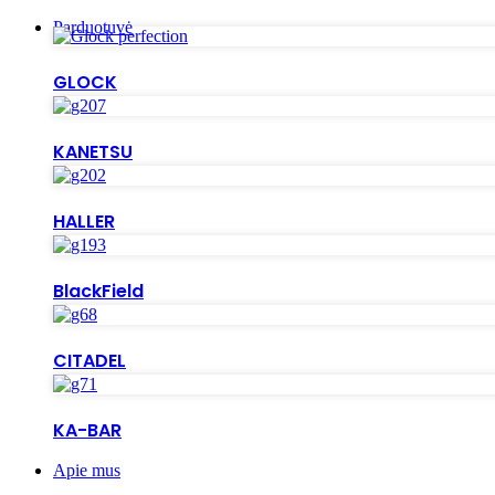
Parduotuvė
GLOCK
KANETSU
HALLER
BlackField
CITADEL
KA-BAR
Apie mus