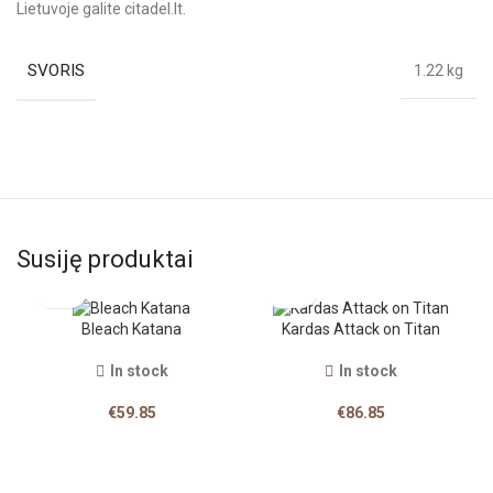
Lietuvoje galite citadel.lt.
SVORIS
1.22 kg
Susiję produktai
Bleach Katana
Kardas Attack on Titan
In stock
In stock
€
59.85
€
86.85