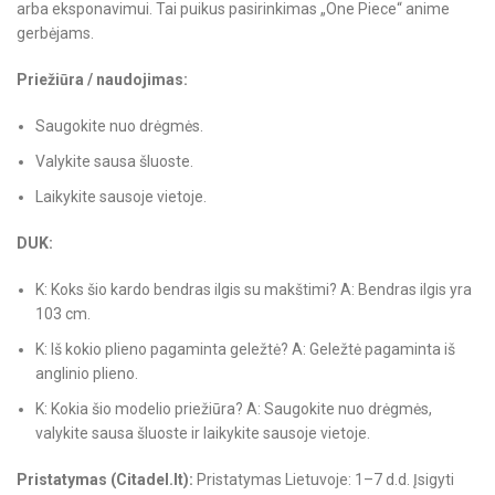
arba eksponavimui. Tai puikus pasirinkimas „One Piece“ anime
gerbėjams.
Priežiūra / naudojimas:
Saugokite nuo drėgmės.
Valykite sausa šluoste.
Laikykite sausoje vietoje.
DUK:
K: Koks šio kardo bendras ilgis su makštimi? A: Bendras ilgis yra
103 cm.
K: Iš kokio plieno pagaminta geležtė? A: Geležtė pagaminta iš
anglinio plieno.
K: Kokia šio modelio priežiūra? A: Saugokite nuo drėgmės,
valykite sausa šluoste ir laikykite sausoje vietoje.
Pristatymas (Citadel.lt):
Pristatymas Lietuvoje: 1–7 d.d. Įsigyti