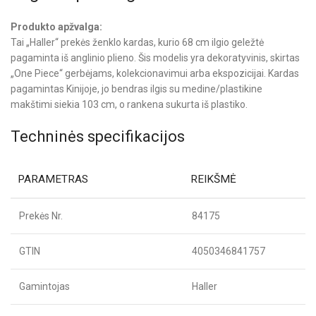
Produkto apžvalga:
Tai „Haller“ prekės ženklo kardas, kurio 68 cm ilgio geležtė
pagaminta iš anglinio plieno. Šis modelis yra dekoratyvinis, skirtas
„One Piece“ gerbėjams, kolekcionavimui arba ekspozicijai. Kardas
pagamintas Kinijoje, jo bendras ilgis su medine/plastikine
makštimi siekia 103 cm, o rankena sukurta iš plastiko.
Techninės specifikacijos
PARAMETRAS
REIKŠMĖ
Prekės Nr.
84175
GTIN
4050346841757
Gamintojas
Haller