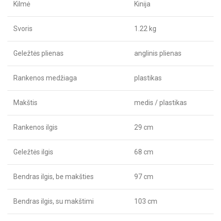
Kilmė
Kinija
Svoris
1.22 kg
Geležtės plienas
anglinis plienas
Rankenos medžiaga
plastikas
Makštis
medis / plastikas
Rankenos ilgis
29 cm
Geležtės ilgis
68 cm
Bendras ilgis, be makšties
97 cm
Bendras ilgis, su makštimi
103 cm