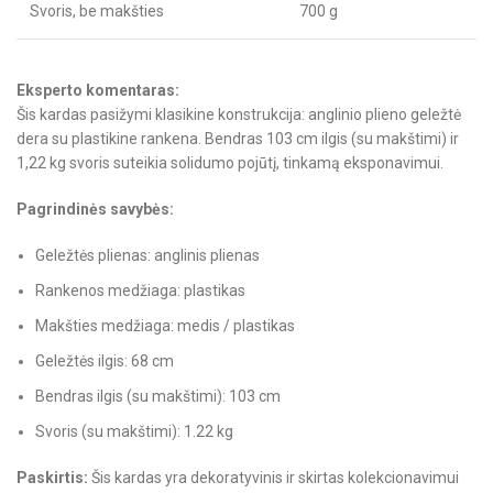
Svoris, be makšties
700 g
Eksperto komentaras:
Šis kardas pasižymi klasikine konstrukcija: anglinio plieno geležtė
dera su plastikine rankena. Bendras 103 cm ilgis (su makštimi) ir
1,22 kg svoris suteikia solidumo pojūtį, tinkamą eksponavimui.
Pagrindinės savybės:
Geležtės plienas: anglinis plienas
Rankenos medžiaga: plastikas
Makšties medžiaga: medis / plastikas
Geležtės ilgis: 68 cm
Bendras ilgis (su makštimi): 103 cm
Svoris (su makštimi): 1.22 kg
Paskirtis:
Šis kardas yra dekoratyvinis ir skirtas kolekcionavimui