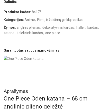
Dalintis:
Produkto kodas:
84175
Kategorijos:
Anime
,
Filmų ir žaidimų ginklų replikos
Žymos:
anglinis plienas
,
dekoratyvinis kardas
,
haller
,
kardas
,
katana
,
kolekcinis kardas
,
one piece
Garantuotas saugus apmokėjimas
Aprašymas
One Piece Oden katana – 68 cm
anglinio plieno geležtė