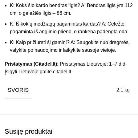
K: Koks šio kardo bendras ilgis? A: Bendras ilgis yra 112
cm, o geležtės ilgis – 86 cm.
K: Iš kokių medžiagų pagamintas kardas? A: Geležtė
pagaminta iš anglinio plieno, o rankena padengta oda.
K: Kaip prižiūrėti šį gaminį? A: Saugokite nuo drėgmės,
valykite po naudojimo ir laikykite sausoje vietoje.
Pristatymas (Citadel.lt):
Pristatymas Lietuvoje: 1–7 d.d.
Įsigyti Lietuvoje galite citadel.lt.
SVORIS
2.1 kg
Susiję produktai