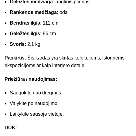
Geležtės medžiaga:
anglinis plienas
Rankenos medžiaga:
oda
Bendras ilgis:
112 cm
Geležtės ilgis:
86 cm
Svoris:
2,1 kg
Paskirtis:
Šis kardas yra skirtas kolekcijoms, istorinėms
ekspozicijoms ar kaip interjero detalė.
Priežiūra / naudojimas:
Saugokite nuo drėgmės.
Valykite po naudojimo.
Laikykite sausoje vietoje.
DUK: