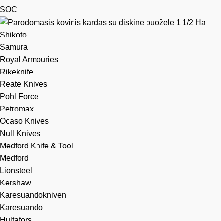
SOC
Shikoto
Samura
Royal Armouries
Rikeknife
Reate Knives
Pohl Force
Petromax
Ocaso Knives
Null Knives
Medford Knife & Tool
Medford
Lionsteel
Kershaw
Karesuandokniven
Karesuando
Hultafors