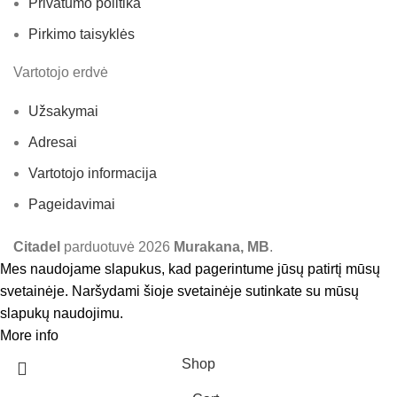
Privatumo politika
Pirkimo taisyklės
Vartotojo erdvė
Užsakymai
Adresai
Vartotojo informacija
Pageidavimai
Citadel
parduotuvė
2026
Murakana, MB
.
Mes naudojame slapukus, kad pagerintume jūsų patirtį mūsų
svetainėje. Naršydami šioje svetainėje sutinkate su mūsų
slapukų naudojimu.
More info
Accept
Shop