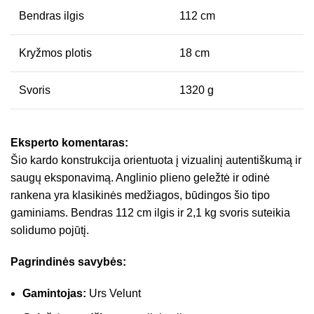
Bendras ilgis
112 cm
Kryžmos plotis
18 cm
Svoris
1320 g
Eksperto komentaras:
Šio kardo konstrukcija orientuota į vizualinį autentiškumą ir
saugų eksponavimą. Anglinio plieno geležtė ir odinė
rankena yra klasikinės medžiagos, būdingos šio tipo
gaminiams. Bendras 112 cm ilgis ir 2,1 kg svoris suteikia
solidumo pojūtį.
Pagrindinės savybės:
Gamintojas:
Urs Velunt