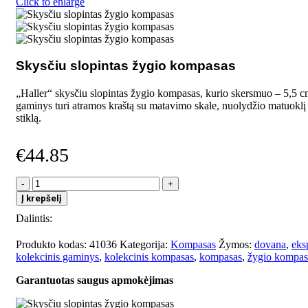
Click to enlarge
Skysčiu slopintas žygio kompasas
„Haller“ skysčiu slopintas žygio kompasas, kurio skersmuo – 5,5 cm
gaminys turi atramos kraštą su matavimo skale, nuolydžio matuoklį 
stiklą.
€
44.85
produkto
kiekis:
Į krepšelį
Skysčiu
Dalintis:
slopintas
žygio
kompasas
Produkto kodas:
41036
Kategorija:
Kompasas
Žymos:
dovana
,
eks
kolekcinis gaminys
,
kolekcinis kompasas
,
kompasas
,
žygio kompas
Garantuotas saugus apmokėjimas