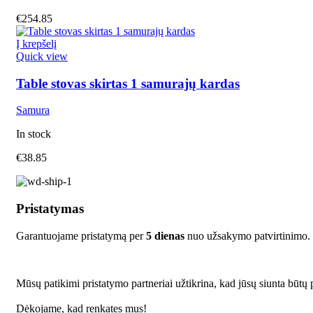
€
254.85
Į krepšelį
Quick view
Table stovas skirtas 1 samurajų kardas
Samura
In stock
€
38.85
Pristatymas
Garantuojame pristatymą per
5 dienas
nuo užsakymo patvirtinimo.
Mūsų patikimi pristatymo partneriai užtikrina, kad jūsų siunta būtų p
Dėkojame, kad renkates mus!