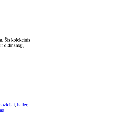
. Šis kolekcinis
ir didinamąjį
pozicijai
,
haller
,
as