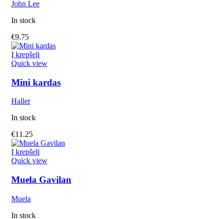
John Lee
In stock
€
9.75
Į krepšelį
Quick view
Mini kardas
Haller
In stock
€
11.25
Į krepšelį
Quick view
Muela Gavilan
Muela
In stock