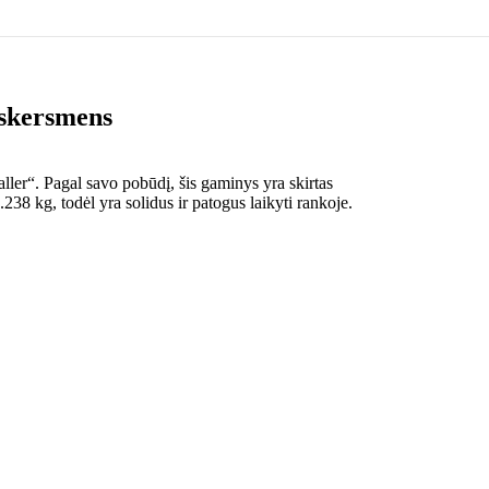
 skersmens
ler“. Pagal savo pobūdį, šis gaminys yra skirtas
238 kg, todėl yra solidus ir patogus laikyti rankoje.