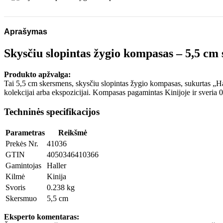
Aprašymas
Skysčiu slopintas žygio kompasas – 5,5 cm
Produkto apžvalga:
Tai 5,5 cm skersmens, skysčiu slopintas žygio kompasas, sukurtas „Hal
kolekcijai arba ekspozicijai. Kompasas pagamintas Kinijoje ir sveria 0.
Techninės specifikacijos
Parametras
Reikšmė
Prekės Nr.
41036
GTIN
4050346410366
Gamintojas
Haller
Kilmė
Kinija
Svoris
0.238 kg
Skersmuo
5,5 cm
Eksperto komentaras: