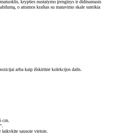
matuoklis, krypties nustatymo įrenginys ir didinamasis
stabilumą, o atramos kraštas su matavimo skale suteikia
icijai arba kaip išskirtinė kolekcijos dalis.
5 cm.
“.
 laikykite sausoje vietoje.