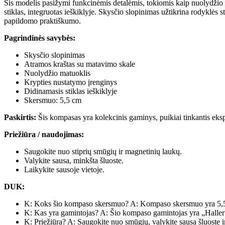
Šis modelis pasižymi funkcinėmis detalėmis, tokiomis kaip nuolydžio 
stiklas, integruotas ieškiklyje. Skysčio slopinimas užtikrina rodyklės 
papildomo praktiškumo.
Pagrindinės savybės:
Skysčio slopinimas
Atramos kraštas su matavimo skale
Nuolydžio matuoklis
Krypties nustatymo įrenginys
Didinamasis stiklas ieškiklyje
Skersmuo: 5,5 cm
Paskirtis:
Šis kompasas yra kolekcinis gaminys, puikiai tinkantis ekspoz
Priežiūra / naudojimas:
Saugokite nuo stiprių smūgių ir magnetinių laukų.
Valykite sausa, minkšta šluoste.
Laikykite sausoje vietoje.
DUK:
K: Koks šio kompaso skersmuo? A: Kompaso skersmuo yra 5,
K: Kas yra gamintojas? A: Šio kompaso gamintojas yra „Haller
K: Priežiūra? A: Saugokite nuo smūgių, valykite sausa šluoste ir