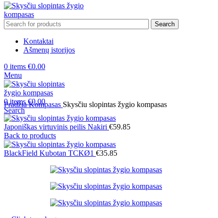
Search
Kontaktai
Ašmenų istorijos
0
items
€
0.00
Menu
0
items
€
0.00
Pradžia
Kompasas
Skysčiu slopintas žygio kompasas
Search
Japoniškas virtuvinis peilis Nakiri
€
59.85
Back to products
BlackField Kubotan TCKØ1
€
35.85