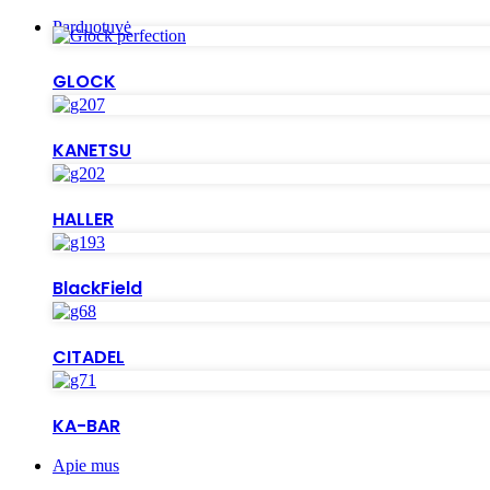
Parduotuvė
GLOCK
KANETSU
HALLER
BlackField
CITADEL
KA-BAR
Apie mus