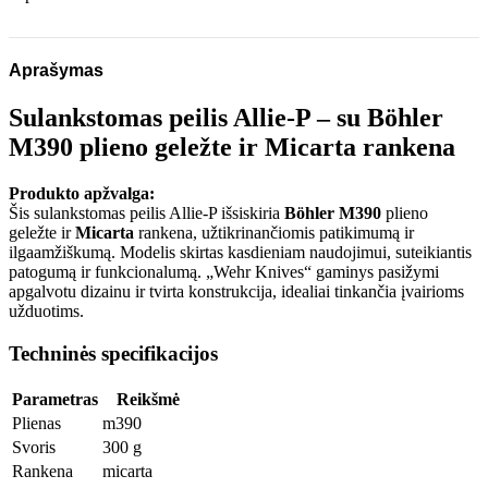
Aprašymas
Sulankstomas peilis Allie-P – su Böhler
M390 plieno geležte ir Micarta rankena
Produkto apžvalga:
Šis sulankstomas peilis Allie-P išsiskiria
Böhler M390
plieno
geležte ir
Micarta
rankena, užtikrinančiomis patikimumą ir
ilgaamžiškumą. Modelis skirtas kasdieniam naudojimui, suteikiantis
patogumą ir funkcionalumą. „Wehr Knives“ gaminys pasižymi
apgalvotu dizainu ir tvirta konstrukcija, idealiai tinkančia įvairioms
užduotims.
Techninės specifikacijos
Parametras
Reikšmė
Plienas
m390
Svoris
300 g
Rankena
micarta