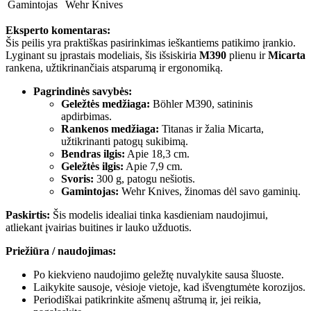
Gamintojas
Wehr Knives
Eksperto komentaras:
Šis peilis yra praktiškas pasirinkimas ieškantiems patikimo įrankio.
Lyginant su įprastais modeliais, šis išsiskiria
M390
plienu ir
Micarta
rankena, užtikrinančiais atsparumą ir ergonomiką.
Pagrindinės savybės:
Geležtės medžiaga:
Böhler M390, satininis
apdirbimas.
Rankenos medžiaga:
Titanas ir žalia Micarta,
užtikrinanti patogų sukibimą.
Bendras ilgis:
Apie 18,3 cm.
Geležtės ilgis:
Apie 7,9 cm.
Svoris:
300 g, patogu nešiotis.
Gamintojas:
Wehr Knives, žinomas dėl savo gaminių.
Paskirtis:
Šis modelis idealiai tinka kasdieniam naudojimui,
atliekant įvairias buitines ir lauko užduotis.
Priežiūra / naudojimas:
Po kiekvieno naudojimo geležtę nuvalykite sausa šluoste.
Laikykite sausoje, vėsioje vietoje, kad išvengtumėte korozijos.
Periodiškai patikrinkite ašmenų aštrumą ir, jei reikia,