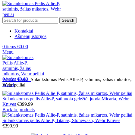
Search
Kontaktai
Ašmenų istorijos
0
items
€
0.00
Menu
0
items
€
0.00
Pradžia
Peiliai
Sulankstomas Peilis Allie-P, satininis, žalias mikartos,
Search
Wehr peiliai
Sulankstomas peilis Allie-P, satinuota geležtė, juoda Micarta, Wehr
Knives
€
399.99
Back to products
Sulankstomas peilis Allie-P, Titanas, Stonewash, Wehr Knives
€
399.99