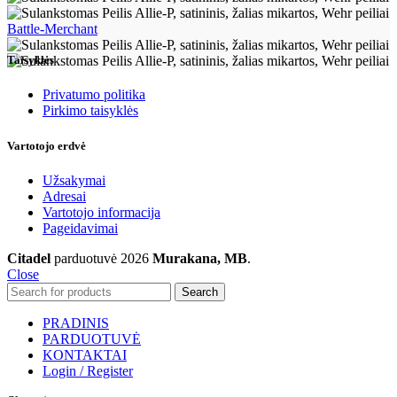
Battle-Merchant
Taisyklės
Privatumo politika
Pirkimo taisyklės
Vartotojo erdvė
Užsakymai
Adresai
Vartotojo informacija
Pageidavimai
Citadel
parduotuvė
2026
Murakana, MB
.
Close
Search
PRADINIS
PARDUOTUVĖ
KONTAKTAI
Login / Register