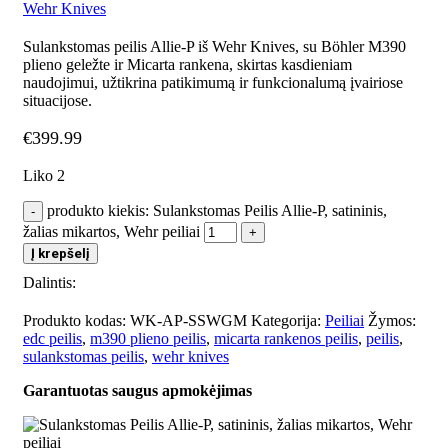
Wehr Knives
Sulankstomas peilis Allie-P iš Wehr Knives, su Böhler M390
plieno geležte ir Micarta rankena, skirtas kasdieniam
naudojimui, užtikrina patikimumą ir funkcionalumą įvairiose
situacijose.
€
399.99
Liko 2
produkto kiekis: Sulankstomas Peilis Allie-P, satininis,
žalias mikartos, Wehr peiliai
Į krepšelį
Dalintis:
Produkto kodas:
WK-AP-SSWGM
Kategorija:
Peiliai
Žymos:
edc peilis
,
m390 plieno peilis
,
micarta rankenos peilis
,
peilis
,
sulankstomas peilis
,
wehr knives
Garantuotas saugus apmokėjimas