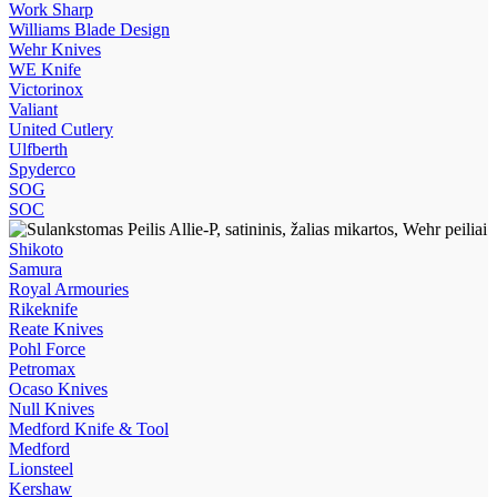
Work Sharp
Williams Blade Design
Wehr Knives
WE Knife
Victorinox
Valiant
United Cutlery
Ulfberth
Spyderco
SOG
SOC
Shikoto
Samura
Royal Armouries
Rikeknife
Reate Knives
Pohl Force
Petromax
Ocaso Knives
Null Knives
Medford Knife & Tool
Medford
Lionsteel
Kershaw