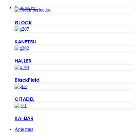
Parduotuvė
GLOCK
KANETSU
HALLER
BlackField
CITADEL
KA-BAR
Apie mus