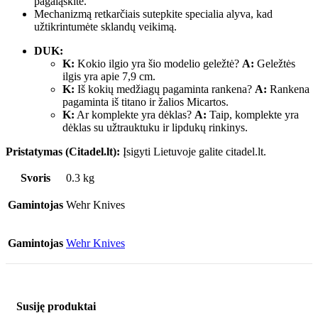
pagaląskite.
Mechanizmą retkarčiais sutepkite specialia alyva, kad
užtikrintumėte sklandų veikimą.
DUK:
K:
Kokio ilgio yra šio modelio geležtė?
A:
Geležtės
ilgis yra apie 7,9 cm.
K:
Iš kokių medžiagų pagaminta rankena?
A:
Rankena
pagaminta iš titano ir žalios Micartos.
K:
Ar komplekte yra dėklas?
A:
Taip, komplekte yra
dėklas su užtrauktuku ir lipdukų rinkinys.
Pristatymas (Citadel.lt):
Įsigyti Lietuvoje galite citadel.lt.
Svoris
0.3 kg
Gamintojas
Wehr Knives
Gamintojas
Wehr Knives
Susiję produktai