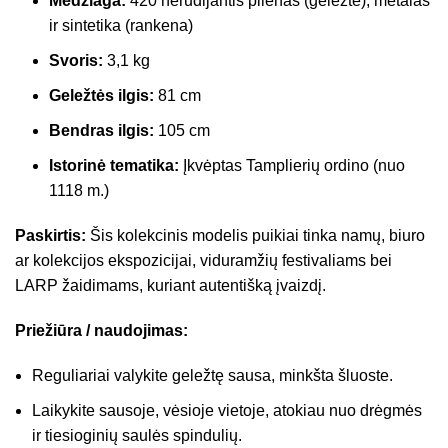
Medžiaga:
420 nerūdijantis plienas (geležtė), metalas
ir sintetika (rankena)
Svoris:
3,1 kg
Geležtės ilgis:
81 cm
Bendras ilgis:
105 cm
Istorinė tematika:
Įkvėptas Tamplierių ordino (nuo
1118 m.)
Paskirtis:
Šis kolekcinis modelis puikiai tinka namų, biuro
ar kolekcijos ekspozicijai, viduramžių festivaliams bei
LARP žaidimams, kuriant autentišką įvaizdį.
Priežiūra / naudojimas:
Reguliariai valykite geležtę sausa, minkšta šluoste.
Laikykite sausoje, vėsioje vietoje, atokiau nuo drėgmės
ir tiesioginių saulės spindulių.