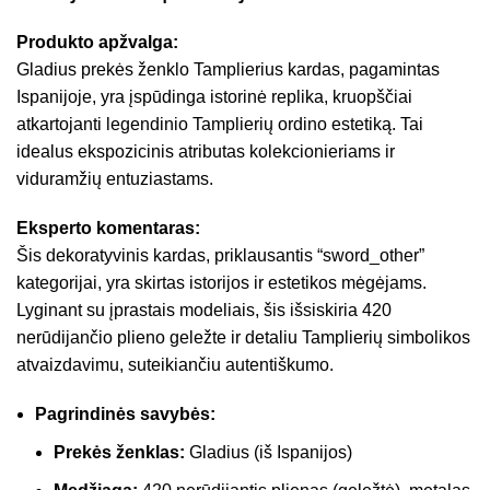
Produkto apžvalga:
Gladius prekės ženklo Tamplierius kardas, pagamintas
Ispanijoje, yra įspūdinga istorinė replika, kruopščiai
atkartojanti legendinio Tamplierių ordino estetiką. Tai
idealus ekspozicinis atributas kolekcionieriams ir
viduramžių entuziastams.
Eksperto komentaras:
Šis dekoratyvinis kardas, priklausantis “sword_other”
kategorijai, yra skirtas istorijos ir estetikos mėgėjams.
Lyginant su įprastais modeliais, šis išsiskiria 420
nerūdijančio plieno geležte ir detaliu Tamplierių simbolikos
atvaizdavimu, suteikiančiu autentiškumo.
Pagrindinės savybės:
Prekės ženklas:
Gladius (iš Ispanijos)