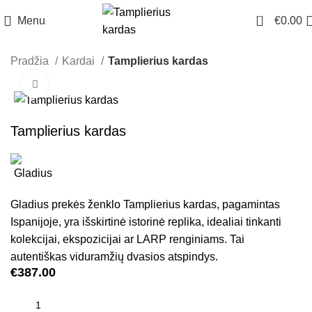
0
Menu
€
0.00
Pradžia
Kardai
Tamplierius kardas
Click to enlarge
Tamplierius kardas
Gladius prekės ženklo Tamplierius kardas, pagamintas
Ispanijoje, yra išskirtinė istorinė replika, idealiai tinkanti
kolekcijai, ekspozicijai ar LARP renginiams. Tai
autentiškas viduramžių dvasios atspindys.
€
387.00