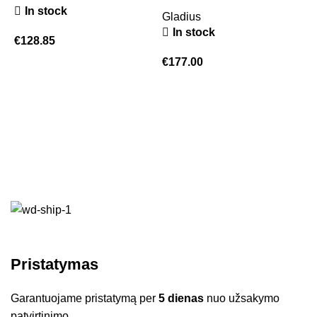
In stock
Gladius
In stock
€
128.85
€
177.00
G
A
€
Pristatymas
Garantuojame pristatymą per
5 dienas
nuo užsakymo
patvirtinimo.