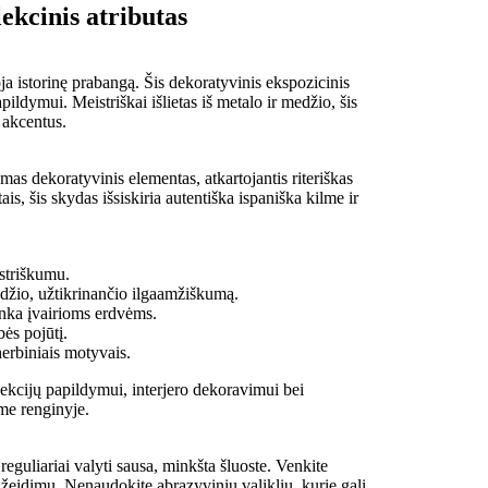
ekcinis atributas
ja istorinę prabangą. Šis dekoratyvinis ekspozicinis
apildymui. Meistriškai išlietas iš metalo ir medžio, šis
 akcentus.
amas dekoratyvinis elementas, atkartojantis riteriškas
tais, šis skydas išsiskiria autentiška ispaniška kilme ir
istriškumu.
edžio, užtikrinančio ilgaamžiškumą.
nka įvairioms erdvėms.
ės pojūtį.
herbiniais motyvais.
olekcijų papildymui, interjero dekoravimui bei
me renginyje.
eguliariai valyti sausa, minkšta šluoste. Venkite
žeidimų. Nenaudokite abrazyvinių valiklių, kurie gali