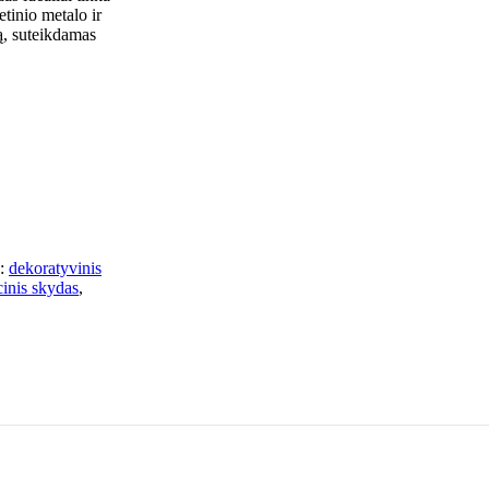
etinio metalo ir
ą, suteikdamas
:
dekoratyvinis
cinis skydas
,