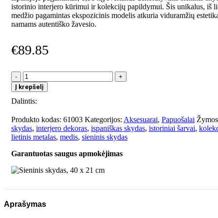
istorinio interjero kūrimui ir kolekcijų papildymui. Šis unikalus, iš li
medžio pagamintas ekspozicinis modelis atkuria viduramžių estetik
namams autentiško žavesio.
€
89.85
produkto
kiekis:
Į krepšelį
Sieninis
Dalintis:
skydas,
40
x
Produkto kodas:
61003
Kategorijos:
Aksesuarai
,
Papuošalai
Žymos
21
skydas
,
interjero dekoras
,
ispaniškas skydas
,
istoriniai šarvai
,
kolek
cm
lietinis metalas
,
medis
,
sieninis skydas
Garantuotas saugus apmokėjimas
Aprašymas