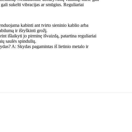
 gali sukelti vibracijas ar smūgius. Reguliariai
duojama kabinti ant tvirto sieninio kablio arba
abilumą ir išryškinti grožį.
nt išlaikyti jo pirminę išvaizdą, patartina reguliariai
nių saulės spindulių.
as? A: Skydas pagamintas iš lietinio metalo ir