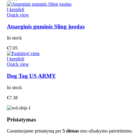
Į krepšelį
Quick view
Atsarginis guminis Sling juodas
In stock
€
7.05
Į krepšelį
Quick view
Dog Tag US ARMY
In stock
€
7.38
Pristatymas
Garantuojame pristatymą per
5 dienas
nuo užsakymo patvirtinimo.