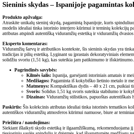
Sieninis skydas – Ispanijoje pagamintas kol
Produkto apžvalga:
Atraskite unikalų sieninį skydą, pagamintą Ispanijoje, kuris spinduliuo
modelis idealiai tinka istorinio interjero kūrimui ir teminių kolekcijų p
atributas atspindi autentišką viduramžių estetiką ir viduramžių dvasios
Eksperto komentaras:
Viduramžių šarvų ir atributikos kontekste, šis sieninis skydas yra tink
tradicijas ir pilių estetiką. Lyginant su įprastais dekoratyviniais elemen
solidžiu svoriu (1,51 kg), kas suteikia jam patikimumo ir išskirtinumo.
Pagrindinės savybės:
Kilmės šalis:
Ispanija, garsėjanti istoriniais amatais ir me
Medžiagos:
Pagaminta iš kokybiško lietinio metalo ir m
Matmenys:
Kompaktiškas dydis – 40 x 21 cm, puikiai ti
Svoris:
Solidus 1,51 kg svoris suteikia stabilumo ir kokyb
Dizainas:
Viduramžių stilistikos, papuoštas autentiškais 
Paskirtis:
Šis kolekcinis atributas idealiai tinka istorinės tematikos k
autentiškos viduramžių atmosferos kūrimui namuose, biure ar teminia
Priežiūra / naudojimas:
Siekiant išlaikyti skydo estetiką ir ilgaamžiškumą, rekomenduojama jį r
tiesioginių saulės spindulių ir drėgmės, kad išvengtumėte medžiagų pa