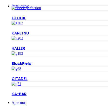
Parduotuvė
GLOCK
KANETSU
HALLER
BlackField
CITADEL
KA-BAR
Apie mus