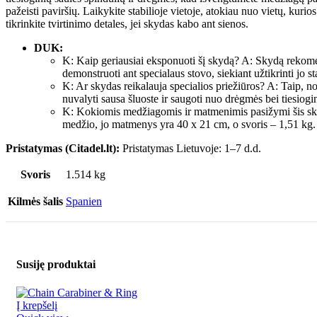
pažeisti paviršių. Laikykite stabilioje vietoje, atokiau nuo vietų, kurios
tikrinkite tvirtinimo detales, jei skydas kabo ant sienos.
DUK:
K: Kaip geriausiai eksponuoti šį skydą? A: Skydą rekomen
demonstruoti ant specialaus stovo, siekiant užtikrinti jo st
K: Ar skydas reikalauja specialios priežiūros? A: Taip, nori
nuvalyti sausa šluoste ir saugoti nuo drėgmės bei tiesiogi
K: Kokiomis medžiagomis ir matmenimis pasižymi šis skyd
medžio, jo matmenys yra 40 x 21 cm, o svoris – 1,51 kg.
Pristatymas (Citadel.lt):
Pristatymas Lietuvoje: 1–7 d.d.
Svoris
1.514 kg
Kilmės šalis
Spanien
Susiję produktai
Į krepšelį