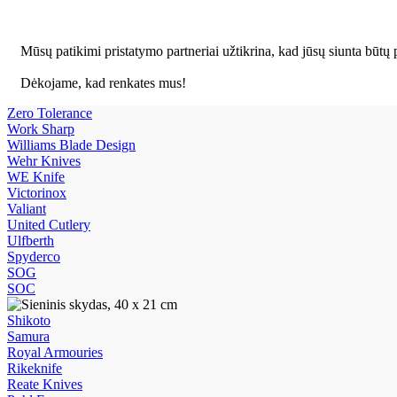
Mūsų patikimi pristatymo partneriai užtikrina, kad jūsų siunta būtų p
Dėkojame, kad renkates mus!
Zero Tolerance
Work Sharp
Williams Blade Design
Wehr Knives
WE Knife
Victorinox
Valiant
United Cutlery
Ulfberth
Spyderco
SOG
SOC
Shikoto
Samura
Royal Armouries
Rikeknife
Reate Knives