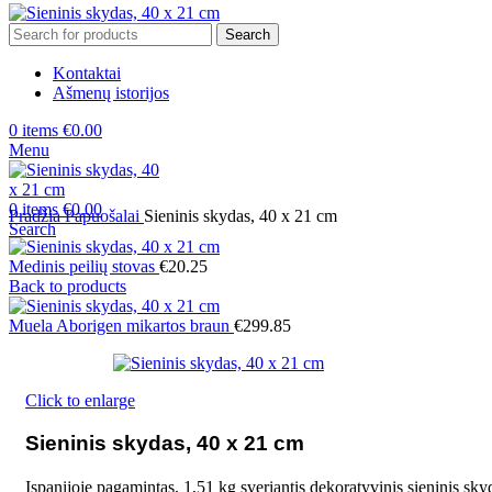
Search
Kontaktai
Ašmenų istorijos
0
items
€
0.00
Menu
0
items
€
0.00
Pradžia
Papuošalai
Sieninis skydas, 40 x 21 cm
Search
Medinis peilių stovas
€
20.25
Back to products
Muela Aborigen mikartos braun
€
299.85
Click to enlarge
Sieninis skydas, 40 x 21 cm
Ispanijoje pagamintas, 1,51 kg sveriantis dekoratyvinis sieninis skyd