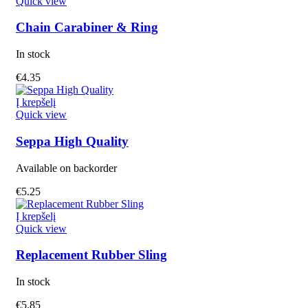
Quick view
Chain Carabiner & Ring
In stock
€
4.35
Į krepšelį
Quick view
Seppa High Quality
Available on backorder
€
5.25
Į krepšelį
Quick view
Replacement Rubber Sling
In stock
€
5.85