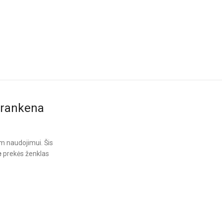
o rankena
am naudojimui. Šis
e
prekės ženklas