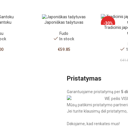
antoku
Japoniškas tašytuvas
-30%
Tradicinis jap
su
Fudo
tock
In stock
00
€
59.85
1
€
41.
Pristatymas
Garantuojame pristatymą per
5 d
Mūsų patikimi pristatymo partneriai 
Jei turite klausimų dėl pristatym
Dėkojame, kad renkates mus!