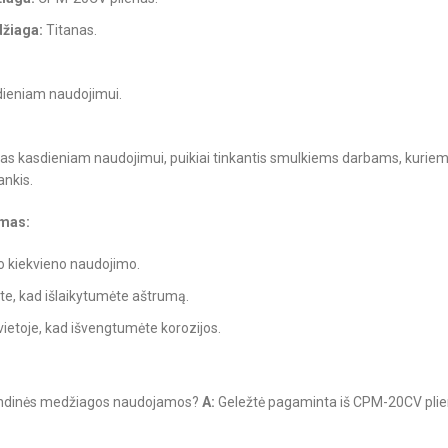
žiaga:
Titanas.
ieniam naudojimui.
ikytas kasdieniam naudojimui, puikiai tinkantis smulkiems darbams, kuriem
ankis.
imas:
po kiekvieno naudojimo.
ite, kad išlaikytumėte aštrumą.
vietoje, kad išvengtumėte korozijos.
indinės medžiagos naudojamos?
A:
Geležtė pagaminta iš CPM-20CV plien