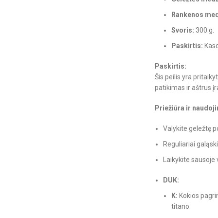
Rankenos med
Svoris:
300 g.
Paskirtis:
Kasd
Paskirtis:
Šis peilis yra prita
patikimas ir aštrus įr
Priežiūra ir naudoj
Valykite geležtę 
Reguliariai galąsk
Laikykite sausoje 
DUK:
K:
Kokios pagr
titano.