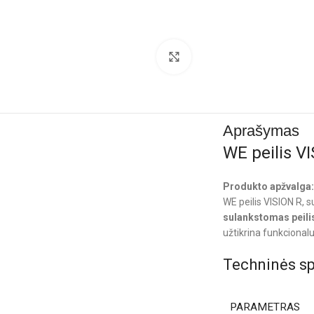
Click to enlarge
Aprašymas
WE peilis V
Produkto apžvalga
WE peilis VISION R, 
sulankstomas peili
užtikrina funkcional
Techninės sp
PARAMETRAS