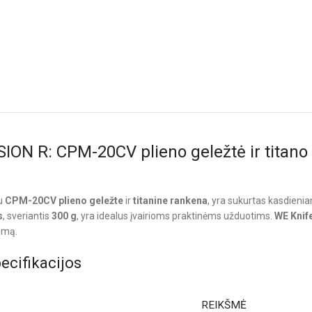
ISION R: CPM-20CV plieno geležtė ir titan
:
su
CPM-20CV plieno geležte
ir
titanine rankena
, yra sukurtas kasdieni
s
, sveriantis
300 g
, yra idealus įvairioms praktinėms užduotims.
WE Knif
umą.
ecifikacijos
REIKŠMĖ