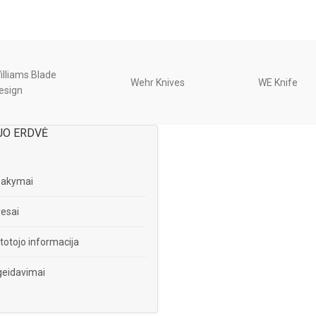
illiams Blade
Wehr Knives
WE Knife
esign
JO ERDVĖ
sakymai
esai
totojo informacija
eidavimai