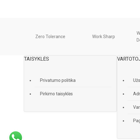
W
Zero Tolerance
Work Sharp
D
TAISYKLĖS
VARTOTO
Privatumo politika
Už
Pirkimo taisyklės
Adr
Var
Pag