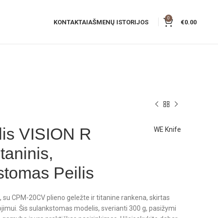
0
KONTAKTAI
AŠMENŲ ISTORIJOS
€
0.00
lis VISION R
WE Knife
itaninis,
tomas Peilis
, su CPM-20CV plieno geležte ir titanine rankena, skirtas
imui. Šis sulankstomas modelis, sverianti 300 g, pasižymi