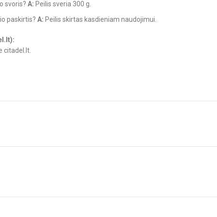
io svoris?
A:
Peilis sveria 300 g.
lio paskirtis?
A:
Peilis skirtas kasdieniam naudojimui.
.lt):
 citadel.lt.