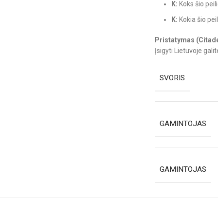
K:
Koks šio peil
K:
Kokia šio pei
Pristatymas (Citadel
Įsigyti Lietuvoje galite
SVORIS
GAMINTOJAS
GAMINTOJAS