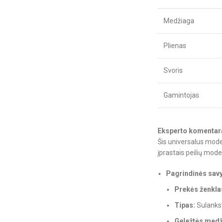
Medžiaga
Plienas
Svoris
Gamintojas
Eksperto komentar
Šis universalus model
įprastais peilių mod
Pagrindinės sav
Prekės ženkla
Tipas:
Sulankst
Geležtės medž