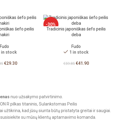
-30%
oniškas šefo peilis
Tradicinis japoniškas šefo peilis
nakiri
deba
Fudo
Fudo
 in stock
1 in stock
€
29.30
€
41.90
85
€
59.85
ienas
nuo užsakymo patvirtinimo.
užtikrina, kad jūsų siunta būtų pristatyta greitai ir saugiai.
o, susisiekite su mūsų klientų aptarnavimo komanda.