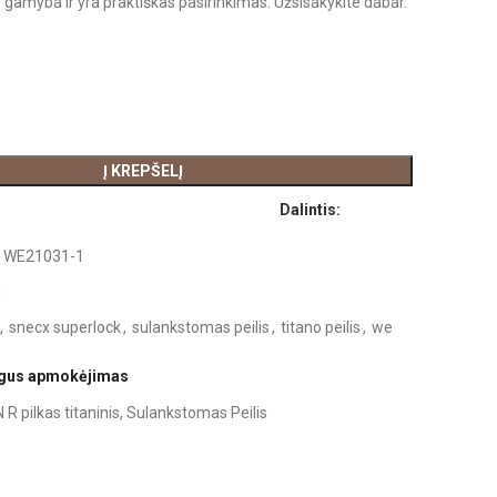
 gamyba ir yra praktiškas pasirinkimas. Užsisakykite dabar.
Į KREPŠELĮ
Dalintis:
:
WE21031-1
i
,
snecx superlock
,
sulankstomas peilis
,
titano peilis
,
we
ugus apmokėjimas