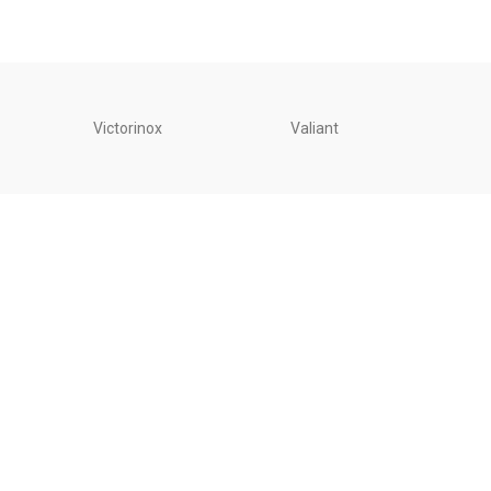
Victorinox
Valiant
Unite