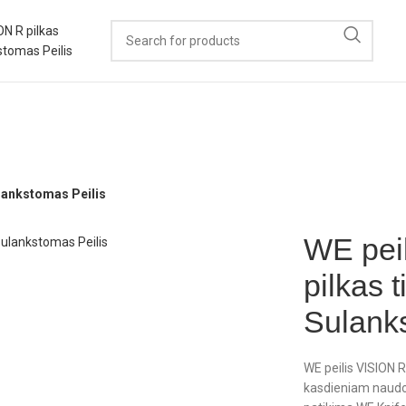
ulankstomas Peilis
WE pei
pilkas t
Sulanks
WE peilis VISION R
kasdieniam naudoj