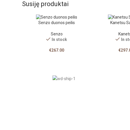
Susiję produktai
Senzo duonos peilis
Kanetsu S
Senzo
Kanet
In stock
In s
€
267.00
€
297.