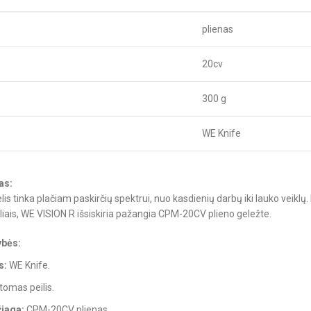
plienas
20cv
300 g
WE Knife
as:
is tinka plačiam paskirčių spektrui, nuo kasdienių darbų iki lauko veiklų.
eliais, WE VISION R išsiskiria pažangia CPM-20CV plieno geležte.
ybės:
s:
WE Knife.
omas peilis.
iaga:
CPM-20CV plienas.