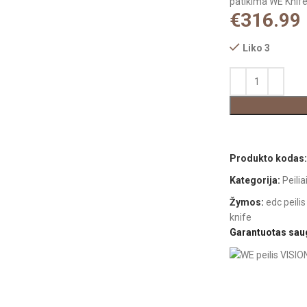
patikima WE Knife
€
316.99
Liko 3
Produkto kodas
Kategorija:
Peilia
Žymos:
edc peilis
knife
Garantuotas sa